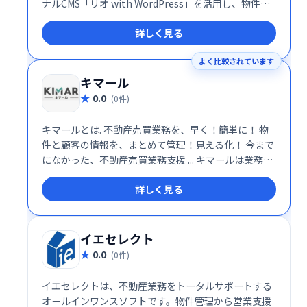
ナルCMS「リオ with WordPress」を活用し、物件探
し、オーナー対応をはじめとしたさまざまな目的に応
詳しく見る
じたサイトを作成。後から追加でコンテンツを作成・
更新できるため、検索エンジンに評価されやすいサイ
よく比較されています
トを構築します。
キマール
0.0
(0件)
キマールとは. 不動産売買業務を、早く！簡単に！ 物
件と顧客の情報を、まとめて管理！見える化！ 今まで
になかった、不動産売買業務支援 ... キマールは業務効
率を上げるだけではなく、売買成約数を増やし会社の
詳しく見る
成功を支援することをめざしています。
イエセレクト
0.0
(0件)
イエセレクトは、不動産業務をトータルサポートする
オールインワンスソフトです。物件管理から営業支援