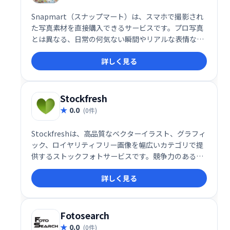
Snapmart（スナップマート）は、スマホで撮影され
た写真素材を直接購入できるサービスです。プロ写真
とは異なる、日常の何気ない瞬間やリアルな表情な
ど、ユーザーが投稿したナチュラルな写真素材が多数
詳しく見る
掲載されています。手軽に、ありのままの素材を探せ
るのが魅力です。多様な写真素材で、あなたの作品を
より豊かに彩りませんか？
Stockfresh
0.0
(0件)
Stockfreshは、高品質なベクターイラスト、グラフィ
ック、ロイヤリティフリー画像を幅広いカテゴリで提
供するストックフォトサービスです。競争力のある価
格で、Webサイトや印刷物など、様々な用途にご利用
詳しく見る
いただけます。デザインのクオリティを向上させ、制
作コストを抑えたい方におすすめです。豊富な画像ラ
イブラリから、あなたのクリエイティブな表現をサポ
ートします。
Fotosearch
0.0
(0件)