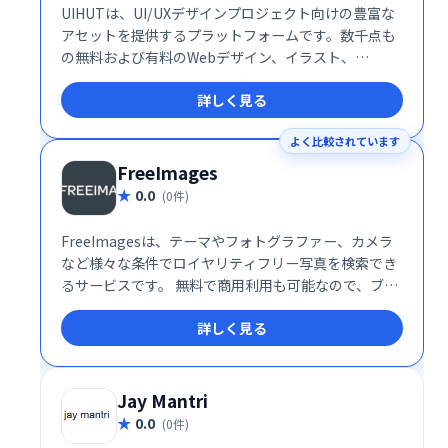
UIHUTは、UI/UXデザインプロジェクト向けの豊富な
アセットを提供するプラットフォームです。数千点も
の無料および有料のWebデザイン、イラスト、
Bootstrapテンプレート、Flutterアプリ、アイコン、
詳しく見る
3Dイラスト、グラフィック素材をダウンロードできま
す。デザイン制作を効率化し、クオリティを高めるた
よく比較されています
めの頼れるツールです。
FreeImages
0.0
(0件)
FreeImagesは、テーマやフォトグラファー、カメラ
など様々な条件でロイヤリティフリー写真を検索でき
るサービスです。 無料で商用利用も可能なので、ブロ
グやウェブサイト、デザインなどに手軽に高品質な画
詳しく見る
像を追加できます。豊富な写真の中から、最適な一枚
を見つけましょう。
Jay Mantri
0.0
(0件)