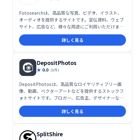
Fotosearchは、高品質な写真、ビデオ、イラスト、
オーディオを提供するサイトです。宣伝資料、ウェブ
サイト、広告など、様々な用途にご利用いただけま
す。ストックフォト、ビデオクリップ、クリップアー
詳しく見る
ト、イラストなど、豊富なコンテンツを検索してダウ
ンロードできます。ビジネスシーンから個人利用ま
で、幅広いニーズに対応します。
DepositPhotos
0.0
(0件)
DepositPhotosは、高品質なロイヤリティフリー画
像、動画、ベクターアートなどを提供するストックフ
ォトサイトです。ブロガー、広告主、デザイナーな
ど、幅広いクリエイターのニーズに対応する膨大なコ
詳しく見る
レクションを誇ります。常に更新される最新のコンテ
ンツで、あなたのプロジェクトを魅力的に演出しま
す。ブログ記事、広告、デザインなど、様々な用途に
ご利用いただけます。
SplitShire