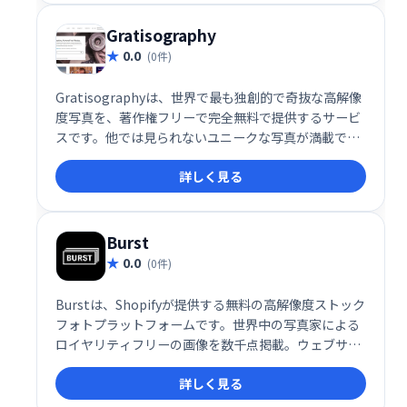
Gratisography
0.0
(0件)
Gratisographyは、世界で最も独創的で奇抜な高解像
度写真を、著作権フリーで完全無料で提供するサービ
スです。他では見られないユニークな写真が満載で、
クリエイティブなプロジェクトを華やかに彩ります。
詳しく見る
今すぐダウンロードして、あなたの作品をレベルアッ
プしましょう！
Burst
0.0
(0件)
Burstは、Shopifyが提供する無料の高解像度ストック
フォトプラットフォームです。世界中の写真家による
ロイヤリティフリーの画像を数千点掲載。ウェブサイ
ト、ブログ、ソーシャルメディア投稿など、様々な用
詳しく見る
途にご利用いただけます。デザイナー、ブロガー、起
業家など、美しい無料写真をお探しの方におすすめで