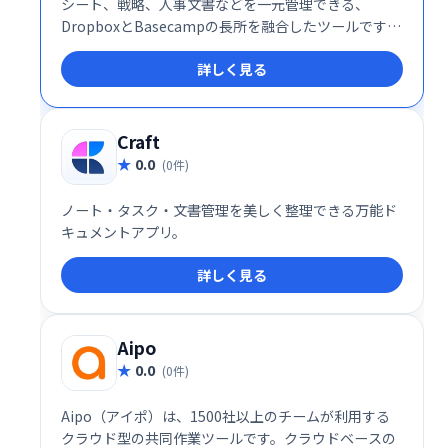
シート、戦略、人事文書などを一元管理できる、
DropboxとBasecampの長所を融合したツールです。
様々なアプリを横断する煩わしさから解放され、アイ
詳しく見る
デアの共有やコラボレーションをスムーズに行えま
す。 柔軟なビルディングブロック機能で、ドキュメン
トをチームのニーズに合わせてカスタマイズ可能で
す。
Craft
0.0
(0件)
ノート・タスク・文書管理を美しく整理できる万能ド
キュメントアプリ。
詳しく見る
Aipo
0.0
(0件)
Aipo（アイポ）は、1500社以上のチームが利用する
クラウド型の共同作業ツールです。クラウドベースの