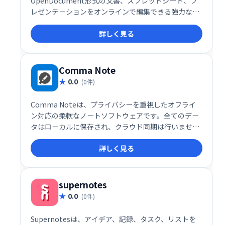
OpenDocument形式の文書、スプレッドシート、プ
レゼンテーションをオンラインで編集できる強力なオ
フィススイートです。豊富な編集ツールと共同編集機
詳しく見る
能により、チームワークの効率化を促進します。複雑
なフォーマットにも対応し、自社ウェブソリューショ
ンとのシームレスな連携も可能です。生産性向上と円
滑な情報共有を実現する、頼れるオフィスツールで
Comma Note
す。
0.0
(0件)
Comma Noteは、プライバシーを重視したオフライ
ン対応の柔軟なノートソフトウェアです。全てのデー
タはローカルに保存され、クラウド同期は行いませ
ん。安心してご利用いただける、安全で快適なノート
詳しく見る
環境を提供します。
supernotes
0.0
(0件)
Supernotesは、アイデア、記録、タスク、リストを