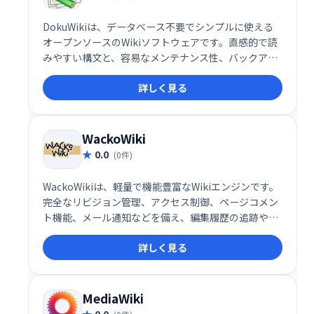
DokuWikiは、データベース不要でシンプルに使える
オープンソースのWikiソフトウェアです。直感的で読
みやすい構文と、容易なメンテナンス性、バックアッ
プ機能が特長です。アクセス制御や認証コネクタも備
詳しく見る
え、企業環境にも最適。豊富なプラグインにより、多
様な用途に対応可能です。活気のあるコミュニティも
大きな強みです。
WackoWiki
0.0
(0件)
WackoWikiは、軽量で機能豊富なWikiエンジンです。
完全なリビジョン管理、アクセス制御、ページコメン
ト機能、メール通知などを備え、編集履歴の追跡や複
数ユーザーでの共同作業を効率化します。多言語対
詳しく見る
応、テンプレートエンジンなど、柔軟なカスタマイズ
も可能です。手軽に導入できるWikiシステムをお探し
の方に最適です。
MediaWiki
0.0