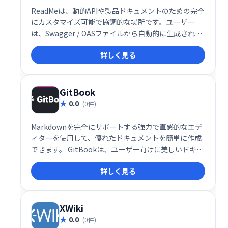
ReadMeは、動的APIや製品ドキュメントのための完全
にカスタマイズ可能で協調的な場所です。ユーザー
は、Swagger / OASファイルから自動的に生成された
APIをドキュメントで直接試すことができます。ま
詳しく見る
た、ナレッジベースプラットフォームとしても機能し
ます。また、簡単なバージョン管理と変更ログも含ま
れています。
GitBook
0.0
(0件)
Markdownを完全にサポートする強力で直感的なエデ
ィターを使用して、優れたドキュメントを簡単に作成
できます。 GitBookは、ユーザー向けに美しいドキュ
メントを公開し、チームの知識を一元化して高度なコ
詳しく見る
ラボレーションを実現するのに役立ちます。
XWiki
0.0
(0件)