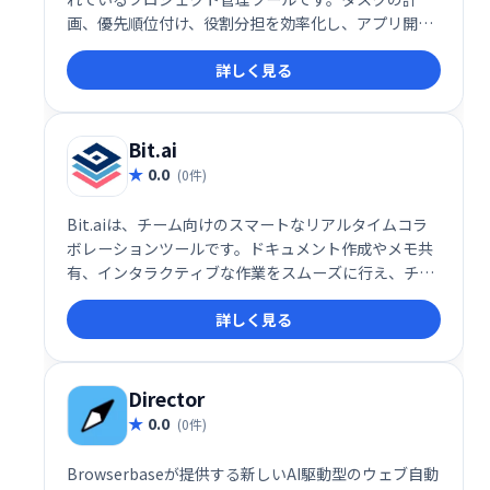
画、優先順位付け、役割分担を効率化し、アプリ開発
プロセスの概念化から実行までをスムーズに支援しま
詳しく見る
す。15年以上の歴史と継続的なアップデートにより、
最新の開発トレンドにも対応可能です。
Bit.ai
0.0
(0件)
Bit.aiは、チーム向けのスマートなリアルタイムコラ
ボレーションツールです。ドキュメント作成やメモ共
有、インタラクティブな作業をスムーズに行え、チー
ム全体の知識共有と効率的な連携を促進します。 チー
詳しく見る
ムの生産性向上に役立つ、直感的に使えるソフトウェ
アです。
Director
0.0
(0件)
Browserbaseが提供する新しいAI駆動型のウェブ自動