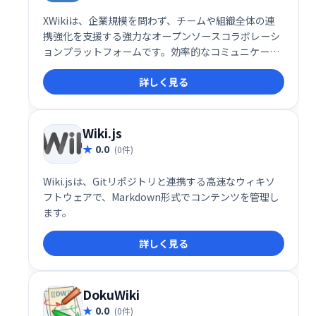
XWikiは、企業規模を問わず、チームや組織全体の連
携強化を支援する強力なオープンソースコラボレーシ
ョンプラットフォームです。効率的なコミュニケーシ
ョンと情報共有を実現し、組織内の情報サイロを解消
詳しく見る
します。重要な情報への迅速かつ効率的なアクセスを
可能にし、ビジネス知識の価値を高め、時間とコスト
の節約に貢献します。あらゆる規模の組織におけるコ
ラボレーションの最適化に最適なソリューションで
Wiki.js
す。
0.0
(0件)
Wiki.jsは、Gitリポジトリと連携する高速なウィキソ
フトウェアで、Markdown形式でコンテンツを管理し
ます。
詳しく見る
DokuWiki
0.0
(0件)