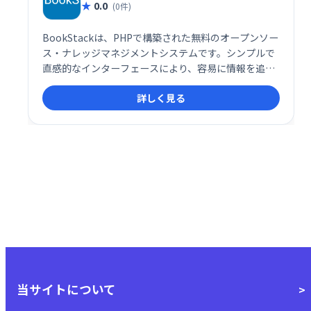
0.0
(0件)
BookStackは、PHPで構築された無料のオープンソー
ス・ナレッジマネジメントシステムです。シンプルで
直感的なインターフェースにより、容易に情報を追
加・管理できます。本、章、ページという階層構造で
詳しく見る
コンテンツを整理し、WYSIWYGエディターで誰でも簡
単に編集可能です。マークアップ言語の知識は不要な
ので、手軽に社内Wikiやナレッジベースを構築できま
す。
当サイトについて