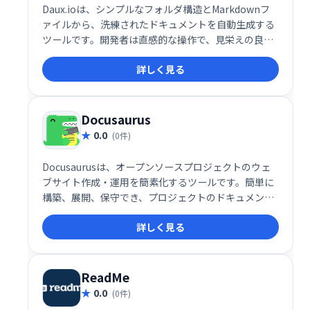
Daux.ioは、シンプルなフォルダ構造とMarkdownフ
ァイルから、洗練されたドキュメントを自動生成する
ツールです。開発者は直感的な操作で、見栄えの良い
ドキュメントを作成できます。 面倒な設定や複雑な操
詳しく見る
作は不要。 Markdownの知識があれば、すぐに使い始
めることができ、効率的なドキュメント作成を実現し
ます。 開発者にとって理想的なドキュメントジェネレ
ーターとして、多くの時間を節約し、生産性を向上さ
Docusaurus
せます。
0.0
(0件)
Docusaurusは、オープンソースプロジェクトのウェ
ブサイト作成・運用を簡素化するツールです。簡単に
構築、展開、保守でき、プロジェクトのドキュメント
やブログを美しく整理できます。開発者向けに最適化
詳しく見る
されており、スムーズなウェブサイト管理を実現しま
す。 無料でご利用いただけます。
ReadMe
0.0
(0件)