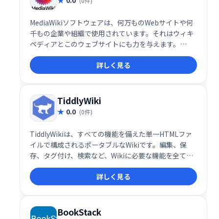
(0件)
MediaWikiソフトウェアは、何万ものWebサイトや何
千もの企業や組織で使用されています。それはウィキ
ペディアとこのウェブサイトにも力を与えます。
MediaWikiは、知識を収集して整理し、人々が利用で
詳しく見る
きるようにするのに役立ちます。それは、強力で、多
言語で、無料でオープンで、拡張可能で、カスタマイ
ズ可能で、信頼性が高く、無料です。
TiddlyWiki
0.0
(0件)
TiddlyWikiは、すべての機能を備えた単一HTMLファ
イルで構成されるポータブルなWikiです。編集、保
存、タグ付け、検索など、Wikiに必要な機能を全て備
え、スタイルシートのカスタマイズも可能です。単一
詳しく見る
ファイルのため、メール送信、Webサーバーへの配
置、USBメモリでの共有など、柔軟な利用が可能で
す。豊富なツールと拡張性のあるプラグインも魅力で
す。
BookStack