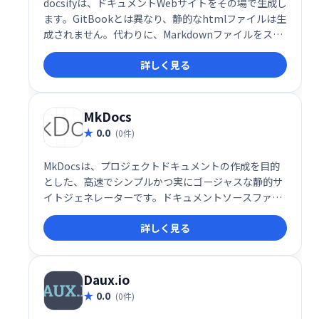
docsifyは、ドキュメントWebサイトをその場で生成し
ます。GitBookとは異なり、静的なhtmlファイルは生
成されません。代わりに、Markdownファイルをスマ
ートにロードして解析し、Webサイトとして表示しま
詳しく見る
す。index.htmlを作成して開始し、GitHubページに
デプロイするだけです。
MkDocs
0.0
(0件)
MkDocsは、プロジェクトドキュメントの作成を目的
とした、高速でシンプルかつ実にゴージャスな静的サ
イトジェネレーターです。ドキュメントソースファイ
ルはMarkdownで記述され、単一のYAML構成ファイ
詳しく見る
ルで構成されます。
Daux.io
0.0
(0件)