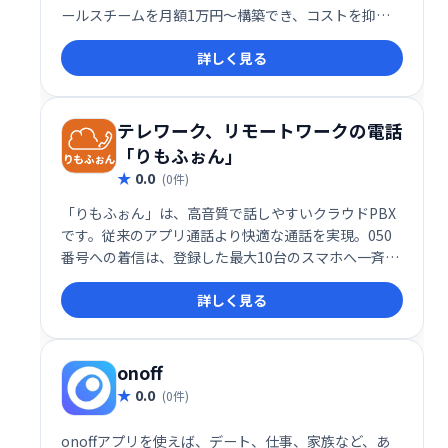
ールスチームを月額1万円〜構築でき、コストを抑え
つつ効率的な営業活動を展開できます。必要な時に必
詳しく見る
要なだけ利用できる柔軟性も魅力です。
テレワーク、リモートワークの電話
「りもふぉん」
0.0
(0件)
「りもふぉん」は、高音質で話しやすいクラウドPBX
です。従来のアプリ通話より快適な通話を実現。050
番号への着信は、登録した最大10台のスマホへ一斉着
信します。登録台数が増えても料金は変わりません。
詳しく見る
テレワーク・リモートワークに最適な、分かりやすく
使いやすいシステムです。複雑な設定は不要で、すぐ
に導入できます。
onoff
0.0
(0件)
onoffアプリを使えば、デート、仕事、家族など、あ