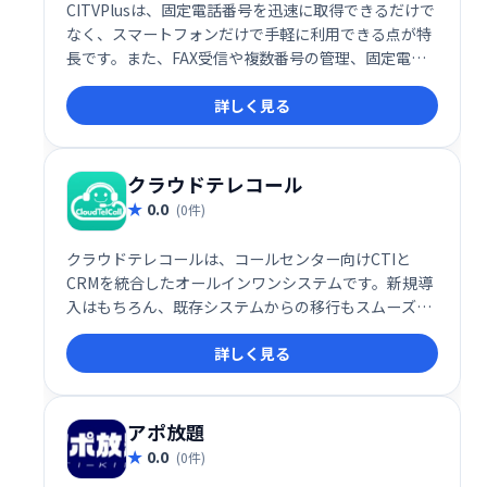
CITVPlusは、固定電話番号を迅速に取得できるだけで
なく、スマートフォンだけで手軽に利用できる点が特
長です。また、FAX受信や複数番号の管理、固定電話
とスマホの連携など、多様な機能を提供しており、個
詳しく見る
人利用だけでなくビジネス用途にも最適です。
クラウドテレコール
0.0
(0件)
クラウドテレコールは、コールセンター向けCTIと
CRMを統合したオールインワンシステムです。新規導
入はもちろん、既存システムからの移行もスムーズに
行えます。席数の増減も柔軟に対応でき、費用対効果
詳しく見る
の高い運用を実現します。業務効率化と顧客満足度向
上に貢献する、最適なコールセンターソリューション
です。
アポ放題
0.0
(0件)