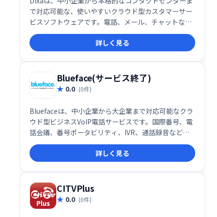
Dixaは、中小企業から本格的なコンタクトセンターま
で対応可能な、使いやすいクラウド型カスタマーサー
ビスソフトウェアです。電話、メール、チャットなど
マルチチャネルに対応し、リアルタイムでパーソナル
詳しく見る
な顧客サポートを提供します。Webブラウザで動作
し、追加のソフトウェアインストールやIT専門家のサ
ポートは不要です。場所を選ばず、いつでもどこでも
アクセス可能です。
Blueface(サービス終了)
0.0
(0件)
Bluefaceは、中小企業から大企業まで対応可能なクラ
ウド型ビジネスVoIP電話サービスです。国際番号、電
話会議、番号ポータビリティ、IVR、通話録音など、
豊富な機能を提供。通話内容の保存によるトレーニン
詳しく見る
グやコンプライアンスにも貢献します。コスト効率に
優れた、ビジネスコミュニケーションを最適化するソ
リューションです。
CITVPlus
0.0
(0件)