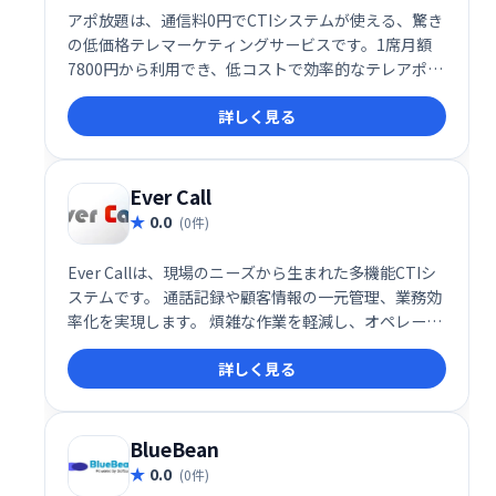
アポ放題は、通信料0円でCTIシステムが使える、驚き
の低価格テレマーケティングサービスです。1席月額
7800円から利用でき、低コストで効率的なテレアポを
実現します。コスト削減と業務効率化を両立したい企
詳しく見る
業におすすめです。
Ever Call
0.0
(0件)
Ever Callは、現場のニーズから生まれた多機能CTIシ
ステムです。 通話記録や顧客情報の一元管理、業務効
率化を実現します。 煩雑な作業を軽減し、オペレータ
ーの負担を減らし、顧客対応の質向上に貢献します。
詳しく見る
BlueBean
0.0
(0件)