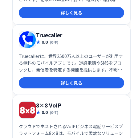
のランニングコストも削減できます。使い方は簡単
詳しく見る
で、外出先でも手軽にFAXを利用可能です。メールの
送受信と同じ感覚で、いつでもどこでもFAX業務を効
率化できます。
Truecaller
0.0
(0件)
Truecallerは、世界2500万人以上のユーザーが利用す
る無料のモバイルアプリです。迷惑電話やSMSをブロ
ックし、発信者を特定する機能を提供します。不明な
番号の検索やスパムフィルタリングにも対応し、安全
詳しく見る
で快適な通話環境を実現します。Apple Storeと
Google Storeからダウンロード可能です。
8×8 VoIP
0.0
(0件)
クラウドでホストされるVoIPビジネス電話サービスプ
ラットフォーム8×8は、モバイルで柔軟なソリューシ