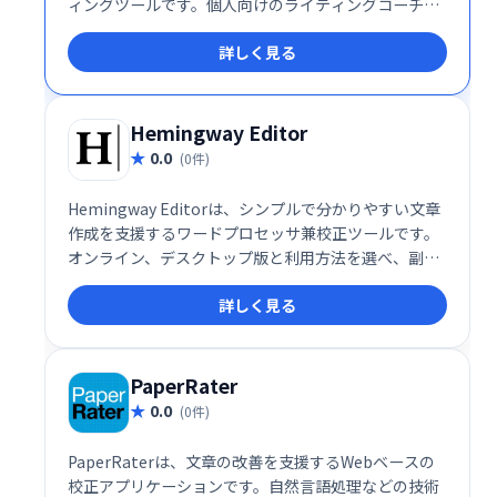
ィングツールです。個人向けのライティングコーチと
して、あらゆる種類の文章の質向上を支援します。正
詳しく見る
確で洗練された文章の作成を効率化し、文章力の向上
を目指せる頼もしい味方です。無料プランと有料プラ
ンがあり、ニーズに合わせたプランを選択できます。
Hemingway Editor
0.0
(0件)
Hemingway Editorは、シンプルで分かりやすい文章
作成を支援するワードプロセッサ兼校正ツールです。
オンライン、デスクトップ版と利用方法を選べ、副詞
の多用、複雑な文章、受動態などを検出し、カラーコ
詳しく見る
ードで分かりやすく表示します。読みやすく、力強い
文章作成を目指せるツールです。シンプルで洗練され
たインターフェースで、執筆効率を向上させます。
PaperRater
0.0
(0件)
PaperRaterは、文章の改善を支援するWebベースの
校正アプリケーションです。自然言語処理などの技術