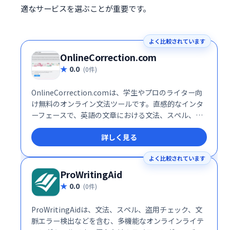
適なサービスを選ぶことが重要です。
よく比較されています
OnlineCorrection.com
0.0
(0件)
OnlineCorrection.comは、学生やプロのライター向
け無料のオンライン文法ツールです。直感的なインタ
ーフェースで、英語の文章における文法、スペル、ス
タイルミスなどを検出し、修正を提案します。エッセ
詳しく見る
イや記事など、様々な文書の校正・編集に役立ちま
す。Hunspell、DICTION、Language Toolといったテ
よく比較されています
キスト分析プログラムを基盤として開発され、正確な
チェックが可能です。
ProWritingAid
0.0
(0件)
ProWritingAidは、文法、スペル、盗用チェック、文
脈エラー検出などを含む、多機能なオンラインライテ