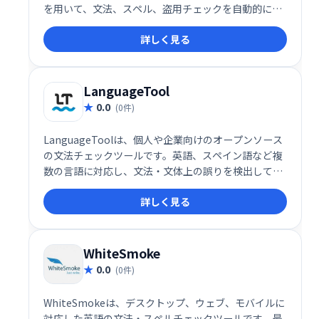
を用いて、文法、スペル、盗用チェックを自動的に行
い、プロの編集者によるレビューと同等の精度の結果
詳しく見る
を提供します。学生や研究者だけでなく、ビジネス文
書の作成にも役立ち、文章の質を高めることで、より
効果的なコミュニケーションを促進します。
LanguageTool
0.0
(0件)
LanguageToolは、個人や企業向けのオープンソース
の文法チェックツールです。英語、スペイン語など複
数の言語に対応し、文法・文体上の誤りを検出して修
正を提案します。一般的なツールでは見逃しがちなエ
詳しく見る
ラーも検出できるため、正確で洗練された文章作成を
サポートします。
WhiteSmoke
0.0
(0件)
WhiteSmokeは、デスクトップ、ウェブ、モバイルに
対応した英語の文法・スペルチェックツールです。最