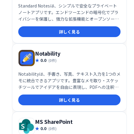
Standard Notesは、シンプルで安全なプライベート
ノートアプリです。エンドツーエンドの暗号化でプラ
イバシーを保護し、強力な拡張機能とオープンソース
の設計により、柔軟性の高いノート管理を実現しま
詳しく見る
す。シンプルさを求める方、セキュリティを重視する
方におすすめです。
Notability
0.0
(0件)
Notabilityは、手書き、写真、テキスト入力を1つのメ
モに統合できるアプリです。豊富なメモ取り・スケッ
チツールでアイデアを自由に表現し、PDFへの注釈付
けも可能です。仕事、学習、生活のあらゆる情報を整
詳しく見る
理・管理できます。プロジェクト管理から日常のメモ
まで、効率的な情報整理をサポートします。
MS SharePoint
0.0
(0件)