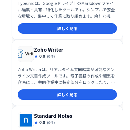
Type.mdは、Googleドライブ上のMarkdownファイ
ル編集・共有に特化したツールです。シンプルで安全
な環境で、集中して作業に取り組めます。余計な機能
を省き、Markdown編集に最適化されたインターフェ
詳しく見る
ースを提供します。
Zoho Writer
0.0
(0件)
Zoho Writerは、リアルタイム共同編集が可能なオン
ライン文書作成ツールです。電子書籍の作成や編集を
容易にし、共同作業中に特定部分をロックしたり、編
集を非表示にしたり、公開したりといった細かい制御
詳しく見る
も可能です。同僚とのスムーズな連携を実現し、効率
的な文書作成を支援します。
Standard Notes
0.0
(0件)