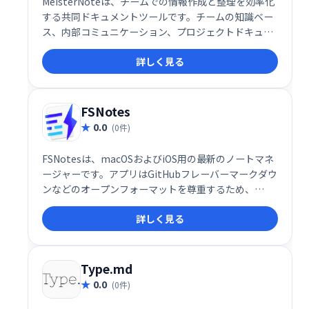
MeisterNoteは、チームでの情報作成と整理を効率化
する共同ドキュメントツールです。チームの知識ベー
ス、内部コミュニケーション、プロジェクトドキュメ
ントなどに最適で、スムーズな情報共有と整理を実現
詳しく見る
します。共同編集機能により、チームメンバーとの連
携もスムーズに行えます。生産性を向上させ、円滑な
チームワークを促進する強力なツールとして、
MeisterNoteをご活用ください。
FSNotes
0.0
(0件)
FSNotesは、macOSおよびiOS用の最新のノートマネ
ージャーです。アプリはGitHubフレーバーマークダウ
ンなどのオープンフォーマットを尊重するため、
iPhoneやMacBookで簡単にドキュメントを作成でき
詳しく見る
ます。シンプルで非常に高速です！
Type.md
0.0
(0件)