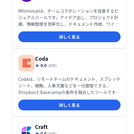
Whimsicalは、チームコラボレーションを促進するビ
ジュアルツールです。アイデア出し、プロジェクト計
画、情報整理を効率化し、ドキュメント作成、ワイヤ
ーフレーム、フローチャート、マインドマップなどを
詳しく見る
一つのプラットフォームで実現します。直感的なイン
ターフェースで、チームメンバーとスムーズに連携
し、ビジュアル思考を促進します。複雑な情報を分か
りやすく整理し、生産性向上に貢献します。
Coda
0.0
(0件)
Codaは、リモートチームのドキュメント、スプレッド
シート、戦略、人事文書などを一元管理できる、
DropboxとBasecampの長所を融合したツールです。
様々なアプリを横断する煩わしさから解放され、アイ
詳しく見る
デアの共有やコラボレーションをスムーズに行えま
す。 柔軟なビルディングブロック機能で、ドキュメン
トをチームのニーズに合わせてカスタマイズ可能で
す。
Craft
0.0
(0件)