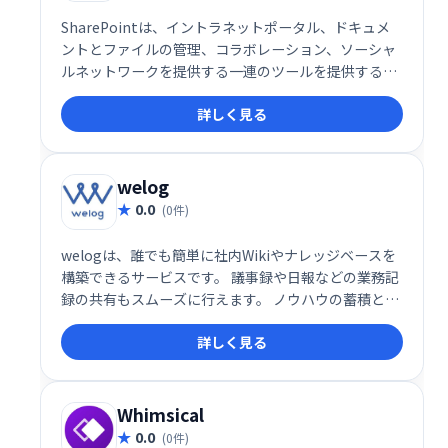
SharePointは、イントラネットポータル、ドキュメ
ントとファイルの管理、コラボレーション、ソーシャ
ルネットワークを提供する一連のツールを提供する
Webアプリケーションプラットフォームです。エンタ
詳しく見る
ープライズ情報ポータルであるSharePointを使用す
ると、ユーザーは、パスワードで保護された一元化さ
れたスペースを作成して、ドキュメントを共有できま
す。
welog
0.0
(0件)
welogは、誰でも簡単に社内Wikiやナレッジベースを
構築できるサービスです。 議事録や日報などの業務記
録の共有もスムーズに行えます。 ノウハウの蓄積と共
有を効率化し、社内全体の生産性向上に貢献します。
詳しく見る
簡単に始められるので、まずはお気軽にお試しくださ
い。
Whimsical
0.0
(0件)