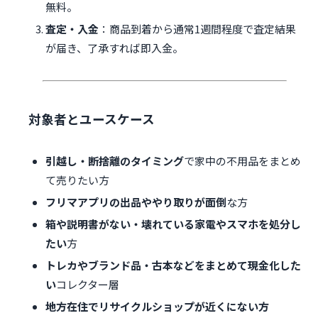
無料。
査定・入金
：商品到着から通常1週間程度で査定結果
が届き、了承すれば即入金。
対象者とユースケース
引越し・断捨離のタイミング
で家中の不用品をまとめ
て売りたい方
フリマアプリの出品ややり取りが面倒
な方
箱や説明書がない・壊れている家電やスマホを処分し
たい
方
トレカやブランド品・古本などをまとめて現金化した
い
コレクター層
地方在住でリサイクルショップが近くにない方