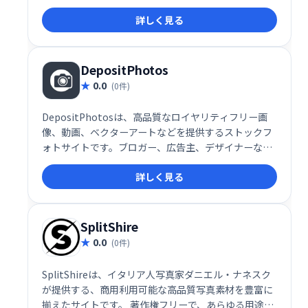
格で、Webサイトや印刷物など、様々な用途にご利用
詳しく見る
いただけます。デザインのクオリティを向上させ、制
作コストを抑えたい方におすすめです。豊富な画像ラ
イブラリから、あなたのクリエイティブな表現をサポ
ートします。
DepositPhotos
0.0
(0件)
DepositPhotosは、高品質なロイヤリティフリー画
像、動画、ベクターアートなどを提供するストックフ
ォトサイトです。ブロガー、広告主、デザイナーな
ど、幅広いクリエイターのニーズに対応する膨大なコ
詳しく見る
レクションを誇ります。常に更新される最新のコンテ
ンツで、あなたのプロジェクトを魅力的に演出しま
す。ブログ記事、広告、デザインなど、様々な用途に
ご利用いただけます。
SplitShire
0.0
(0件)
SplitShireは、イタリア人写真家ダニエル・ナネスク
が提供する、商用利用可能な高品質写真素材を豊富に
揃えたサイトです。 著作権フリーで、あらゆる用途に