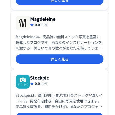
詳しく見る
ィブな表現を豊かにする、理想的な画像素材を見つけ
られるでしょう。
Magdeleine
0.0
(0件)
Magdeleineは、高品質の無料ストック写真を豊富に
掲載したブログです。あなたのインスピレーションを
刺激する、美しい写真の数々があなたを待っていま
す。ブログ形式で更新され、様々なシーンやテーマの
詳しく見る
写真が揃っているので、クリエイティブなプロジェク
トやデザインに役立ちます。ぜひMagdeleineで、最高
のインスピレーションを見つけ出してください。
Stockpic
0.0
(0件)
Stockpicは、商用利用可能な無料のストック写真サイ
トです。再配布を除き、自由に写真を使用できます。
高品質な画像を、費用をかけずにあなたのプロジェク
トにご活用いただけます。幅広いテーマの画像が用意