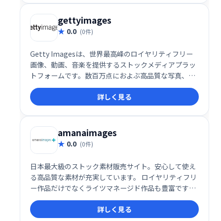
す。
gettyimages
0.0
(0件)
Getty Imagesは、世界最高峰のロイヤリティフリー
画像、動画、音楽を提供するストックメディアプラッ
トフォームです。数百万点におよぶ高品質な写真、イ
ラスト、ビデオ、音楽素材から、あらゆるクリエイテ
詳しく見る
ィブプロジェクトに最適な素材を見つけられます。受
賞歴のある作品を含む幅広いコレクションと、信頼で
きるブランドによるサポートで、あなたの表現を豊か
にします。
amanaimages
0.0
(0件)
日本最大級のストック素材販売サイト。安心して使え
る高品質な素材が充実しています。 ロイヤリティフリ
ー作品だけでなくライツマネージド作品も豊富です。
無料リサーチサービス. 2点以上の購入で最大25%OFF.
詳しく見る
ライツマネージド作品. 請求書決済対応.