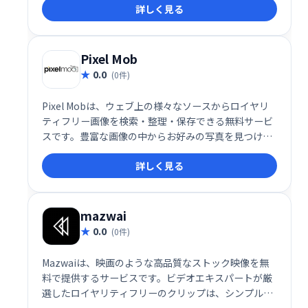
詳しく見る
な機会やサプライズに最適です。思い出に残る、唯一
無二のメッセージを贈りませんか？
Pixel Mob
0.0
(0件)
Pixel Mobは、ウェブ上の様々なソースからロイヤリ
ティフリー画像を検索・整理・保存できる無料サービ
スです。豊富な画像の中からお好みの写真を見つけ出
し、簡単にプロジェクトに取り入れることができま
詳しく見る
す。面倒な著作権確認も不要で、クリエイティブな作
業をスムーズに進められます。
mazwai
0.0
(0件)
Mazwaiは、映画のような高品質なストック映像を無
料で提供するサービスです。ビデオエキスパートが厳
選したロイヤリティフリーのクリップは、シンプルで
安全なライセンスで利用でき、幅広いクリエイティブ