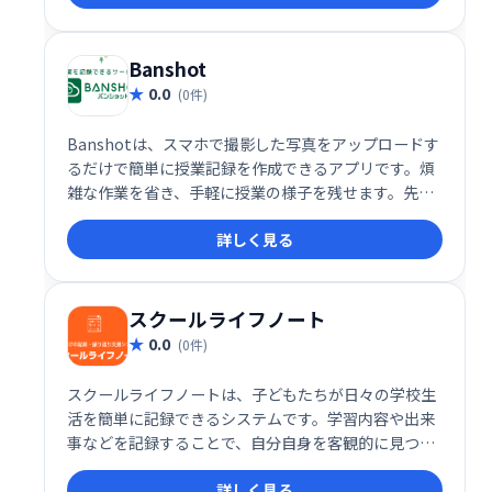
Banshot
0.0
(0件)
Banshotは、スマホで撮影した写真をアップロードす
るだけで簡単に授業記録を作成できるアプリです。煩
雑な作業を省き、手軽に授業の様子を残せます。先生
方の負担軽減に貢献し、教育現場の効率化をサポート
詳しく見る
します。
スクールライフノート
0.0
(0件)
スクールライフノートは、子どもたちが日々の学校生
活を簡単に記録できるシステムです。学習内容や出来
事などを記録することで、自分自身を客観的に見つ
め、自己コントロール能力（非認知能力）を高め、
詳しく見る
「学びに向かう力」を育みます。 簡単な操作で「気づ