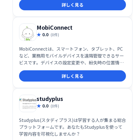
詳しく見る
ストを抑え、安定したサービス提供で、教育現場の負
担軽減に貢献します。
MobiConnect
0.0
(0件)
MobiConnectは、スマートフォン、タブレット、PC
など、業務用モバイルデバイスを遠隔管理できるサー
ビスです。デバイスの設定変更や、紛失時の位置情報
取得・ロック・データ消去を遠隔から行えます。従業
詳しく見る
員のモバイルデバイスセキュリティ強化と業務効率化
を実現します。
studyplus
0.0
(0件)
Studyplus(スタディプラス)は学習する人が集まる総合
プラットフォームです。​あなたもStudyplusを使って
学習内容を可視化しませんか？