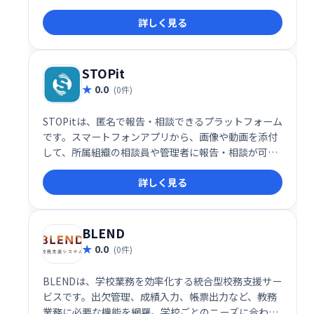
度を高め、デジタル問題集で反復学習も可能です。 学
詳しく見る
習内容の定着を効果的にサポートし、確実な学力向上
を目指せます。
STOPit
0.0
(0件)
STOPitは、匿名で報告・相談できるプラットフォーム
です。スマートフォンアプリから、画像や動画を添付
して、所属組織の相談員や管理者に報告・相談が可能
です。報告者と相談者のプライバシーを保護しつつ、
詳しく見る
迅速な対応を支援します。自治体や企業における安全
なコミュニケーション環境の構築に貢献します。
STOPit Adminは、管理者向けの機能を提供し、相談
内容の確認や対応状況の把握を効率化します。
BLEND
0.0
(0件)
BLENDは、学校業務を効率化する統合型校務支援サー
ビスです。出欠管理、成績入力、帳票出力など、教務
業務に必要な機能を網羅。学校ごとのニーズに合わせ