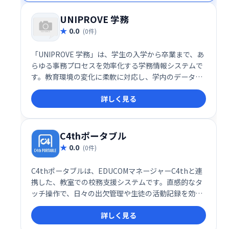
UNIPROVE 学務
0.0
(0件)
「UNIPROVE 学務」は、学生の入学から卒業まで、あ
らゆる事務プロセスを効率化する学務情報システムで
す。教育環境の変化に柔軟に対応し、学内のデータを
統合的に管理・活用することで、教育の質向上と経営
詳しく見る
効率化を実現します。教育評価や大学改革にも役立つ
基盤を提供し、より効果的な意思決定を支援します。
C4thポータブル
0.0
(0件)
C4thポータブルは、EDUCOMマネージャーC4thと連
携した、教室での校務支援システムです。直感的なタ
ッチ操作で、日々の出欠管理や生徒の活動記録を効率
的に行えます。リアルタイム記録と事後確認機能によ
詳しく見る
り、教員の業務負担を軽減し、生徒理解を深めます。
授業改善にも繋がる、便利なツールです。