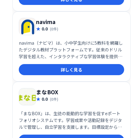
き」を可視化し、成長を促します。
navima
0.0
(0件)
navima（ナビマ）は、小中学生向けに5教科を網羅し
たデジタル教材プラットフォームです。従来のドリル
学習を超えた、インタラクティブな学習体験を提供
し、生徒の理解を深めるための工夫が盛り込まれてい
詳しく見る
ます。家庭学習や学校授業に活用できる便利なツール
として、多くの教育現場で利用されています。
まなBOX
0.0
(0件)
「まなBOX」は、生徒の能動的な学習を促すeポート
フォリオシステムです。学習成果や活動記録をデジタ
ルで管理し、自立学習を支援します。目標設定から振
り返りまで、学習プロセス全体を可視化することで、