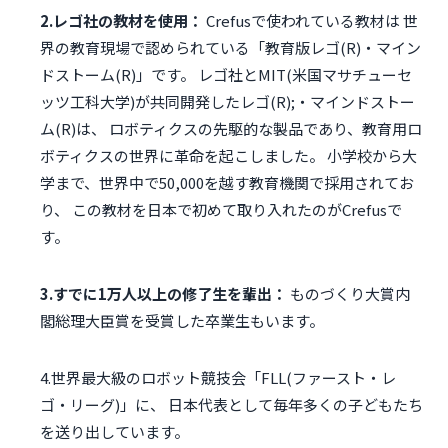
2.レゴ社の教材を使用：
Crefusで使われている教材は 世
界の教育現場で認められている「教育版レゴ(R)・マイン
ドストーム(R)」です。 レゴ社とMIT(米国マサチューセ
ッツ工科大学)が共同開発したレゴ(R);・マインドストー
ム(R)は、 ロボティクスの先駆的な製品であり、教育用ロ
ボティクスの世界に革命を起こしました。 小学校から大
学まで、世界中で50,000を越す教育機関で採用されてお
り、 この教材を日本で初めて取り入れたのがCrefusで
す。
3.すでに1万人以上の修了生を輩出：
ものづくり大賞内
閣総理大臣賞を受賞した卒業生もいます。
4.世界最大級のロボット競技会「FLL(ファースト・レ
ゴ・リーグ)」に、 日本代表として毎年多くの子どもたち
を送り出しています。