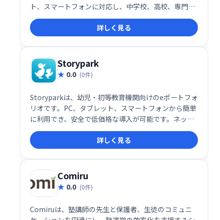
ト、スマートフォンに対応し、中学校、高校、専門学
校など幅広い教育機関で利用されています。生徒・教
詳しく見る
員の学習環境を効率化し、デジタル教材の活用などを
サポートします。
Storypark
0.0
(0件)
Storyparkは、幼児・初等教育機関向けのeポートフォ
リオです。PC、タブレット、スマートフォンから簡単
に利用でき、安全で低価格な導入が可能です。ネット
環境さえあればすぐに始められ、保育記録の共有や保
詳しく見る
護者とのコミュニケーションをスムーズにします。
Comiru
0.0
(0件)
Comiruは、塾講師の先生と保護者、生徒のコミュニ
ケーションを円滑にし、塾運営の効率化を支援するシ