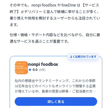
その中でも、nonpi foodbox や fineDine は 【サービス
終了】ｄデリバリー と並んで候補に挙がることが多く、
乗り換えや併用を検討するユーザーからも注目されてい
ます。
仕様・価格・サポート内容などを比べながら、自分に最
適なサービスを選ぶことが重要です。
よく比較されています
nonpi foodbox
0.0
(0件)
社内の懇親会やランチミーティング、これからの季節
は忘年会などのイベントもオンラインで開催する企業
が増えている中、食事の用意は幹事・ご担当者の方に
とって大変な準備のひとつですよね。nonpi
詳しく見る
foodbox™ はオンライン飲み会に参加するゲストのご
自宅までお食事とお酒を直接お届けするサービスで