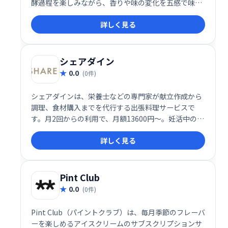
酵過程を楽しみながら、香りや味の変化を五感で味わ
うことができます。 特別な知識やスキルは不要。手軽
詳しく見る
に本格的な醤油づくりに挑戦し、自分だけのオリジナ
ル醤油を完成させましょう。
シェアダイン
0.0
(0件)
シェアダインは、栄養士などの専門家が献立作成から
調理、食材購入までを代行する出張料理サービスで
す。月2回からの利用で、月額13600円〜。妊活中の方
や産前産後の方、ダイエット中の方など、様々なニー
詳しく見る
ズに合わせた献立を提案します。健康的な食生活をサ
ポートします。
Pint Club
0.0
(0件)
Pint Club（パイントクラブ）は、毎月季節のフレーバ
ーを楽しめるアイスクリームのサブスクリプションサ