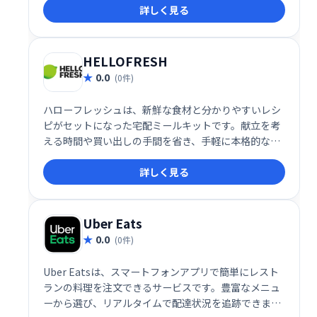
詳しく見る
から、お客様のご要望に合わせた最適なプランをご提
案いたします。 忙しい皆様の時間を節約し、大切な時
間により集中できるようサポートいたします。
HELLOFRESH
0.0
(0件)
ハローフレッシュは、新鮮な食材と分かりやすいレシ
ピがセットになった宅配ミールキットです。献立を考
える時間や買い出しの手間を省き、手軽に本格的な世
界の料理が楽しめます。専属シェフ考案のレシピで、
詳しく見る
自宅で簡単に美味しい食事を！オンラインで注文する
だけで、毎日の食卓を豊かに彩ります。
Uber Eats
0.0
(0件)
Uber Eatsは、スマートフォンアプリで簡単にレスト
ランの料理を注文できるサービスです。豊富なメニュ
ーから選び、リアルタイムで配達状況を追跡できま