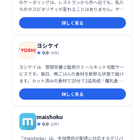
のケータリングは、レストランから外へ出ても、私た
ちのホスピタリティが変わることはありません。ケー
タリングであなたのオリジナリティ溢れるセンスを活
詳しく見る
かしてパーティーをプロデュースします。
ヨシケイ
0.0
(0件)
ヨシケイは、管理栄養士監修のミールキット宅配サー
ビスです。毎日、晩ごはんの食材を新鮮な状態で届け
ます。カット済みの食材で20分で2品完成！離乳食レ
シピ付きなので、小さなお子さんを持つご家庭にもお
詳しく見る
すすめです。宅配ボックス無料貸し出しで、留守時で
も安心。初回限定価格や配達料無料など、お得なサー
ビスも満載です。入会金も不要です。
maishoku
0.0
(0件)
「maishoku」は、全加盟店が配達に対応するデリバ