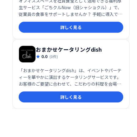
オフィススペースを社員食堂として活用できる福利厚
生サービス「ごちクルNow（旧シャショクル）」で、
従業員の食事をサポートしませんか？ 手軽に導入で
き、社員の満足度向上と生産性向上に貢献します。 快
詳しく見る
適なランチ環境を提供し、働きがいのある職場づくり
を支援します。
おまかせケータリングdish
0.0
(0件)
「おまかせケータリングdish」は、イベントやパーテ
ィーを華やかに演出するケータリングサービスです。
お客様のご要望に合わせて、こだわりの料理を会場へ
お届けし、セッティングから後片付けまで、全てを承
詳しく見る
ります。洗練された空間と美味しい料理で、特別なひ
とときを演出いたします。