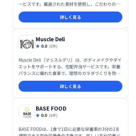
ービスです。厳選された素材を使用し、こだわりの味
を毎月お届けします。定番から季節限定まで、様々な
詳しく見る
フレーバーをご用意。毎月届く、とっておきのアイス
クリームで、特別なひとときをお過ごしください。
Muscle Deli
0.0
(0件)
Muscle Deli（マッスルデリ）は、ボディメイクやダイ
エットをサポートする、宅配弁当サービスです。栄養
バランスに優れた食事で、理想のカラダづくりを効率
的に実現します。「何を食べたらいいかわからない」
詳しく見る
「調理時間がない」といった悩みを解消し、手軽に健
康的な食事を摂りたい方におすすめです。あなたの目
標達成を、美味しい食事でサポートします。
BASE FOOD
0.0
(0件)
BASE FOODは、1食で1日に必要な栄養素の3分の1を
摂取できる完全栄養食の主食です。忙しい方や栄養バ