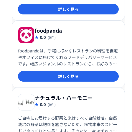
ます。定番から季節限定まで、バラエティ豊かなライ
詳しく見る
ンナップをご用意。手軽に本格的なレストランの味を
ご自宅で堪能でき、食卓を豊かに彩ります。 毎月新し
い味との出会いが、食の楽しみを広げます。
foodpanda
0.0
(0件)
foodpandaは、手軽に様々なレストランの料理を自宅
やオフィスに届けてくれるフードデリバリーサービス
です。幅広いジャンルのレストランから、お好みの料
理を選んで注文できます。スムーズな注文システムと
詳しく見る
迅速な配達で、忙しい毎日をサポートします。
ナチュラル・ハーモニー
0.0
(0件)
ご自宅にお届けする野菜と米はすべて自然栽培。自然
栽培の野菜は肥料を施さないため、植物本来のスピー
ドでゆっくりと生長します。そのため、身はぎゅっと