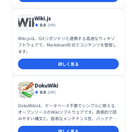
可能にし、ビジネス知識の価値を高め、時間とコスト
の節約に貢献します。あらゆる規模の組織におけるコ
ラボレーションの最適化に最適なソリューションで
Wiki.js
す。
0.0
(0件)
Wiki.jsは、Gitリポジトリと連携する高速なウィキソ
フトウェアで、Markdown形式でコンテンツを管理し
ます。
詳しく見る
DokuWiki
0.0
(0件)
DokuWikiは、データベース不要でシンプルに使える
オープンソースのWikiソフトウェアです。直感的で読
みやすい構文と、容易なメンテナンス性、バックアッ
プ機能が特長です。アクセス制御や認証コネクタも備
詳しく見る
え、企業環境にも最適。豊富なプラグインにより、多