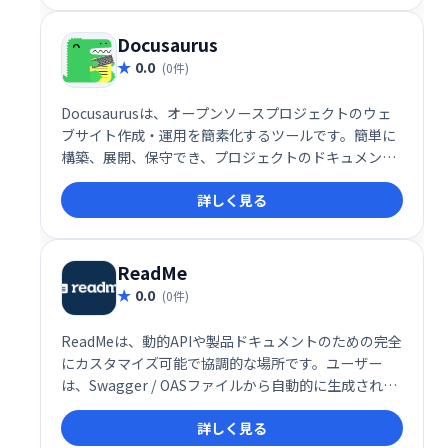
ます。 開発者にとって理想的なドキュメントジェネレ
ーターとして、多くの時間を節約し、生産性を向上さ
Docusaurus
せます。
0.0
(0件)
Docusaurusは、オープンソースプロジェクトのウェ
ブサイト作成・運用を簡素化するツールです。簡単に
構築、展開、保守でき、プロジェクトのドキュメント
やブログを美しく整理できます。開発者向けに最適化
詳しく見る
されており、スムーズなウェブサイト管理を実現しま
す。 無料でご利用いただけます。
ReadMe
0.0
(0件)
ReadMeは、動的APIや製品ドキュメントのための完全
にカスタマイズ可能で協調的な場所です。ユーザー
は、Swagger / OASファイルから自動的に生成された
APIをドキュメントで直接試すことができます。ま
詳しく見る
た、ナレッジベースプラットフォームとしても機能し