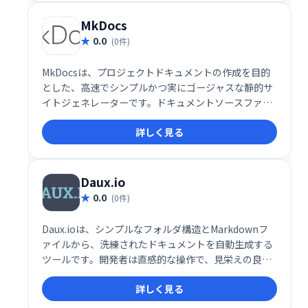
MkDocs
0.0
(0件)
MkDocsは、プロジェクトドキュメントの作成を目的
とした、高速でシンプルかつ実にゴージャスな静的サ
イトジェネレーターです。ドキュメントソースファイ
ルはMarkdownで記述され、単一のYAML構成ファイ
詳しく見る
ルで構成されます。
Daux.io
0.0
(0件)
Daux.ioは、シンプルなフォルダ構造とMarkdownフ
ァイルから、洗練されたドキュメントを自動生成する
ツールです。開発者は直感的な操作で、見栄えの良い
ドキュメントを作成できます。 面倒な設定や複雑な操
詳しく見る
作は不要。 Markdownの知識があれば、すぐに使い始
めることができ、効率的なドキュメント作成を実現し