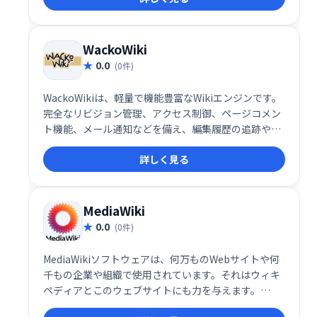
様な用途に対応可能です。活気のあるコミュニティも
大きな強みです。
WackoWiki
0.0
(0件)
WackoWikiは、軽量で機能豊富なWikiエンジンです。
完全なリビジョン管理、アクセス制御、ページコメン
ト機能、メール通知などを備え、編集履歴の追跡や複
数ユーザーでの共同作業を効率化します。多言語対
詳しく見る
応、テンプレートエンジンなど、柔軟なカスタマイズ
も可能です。手軽に導入できるWikiシステムをお探し
の方に最適です。
MediaWiki
0.0
(0件)
MediaWikiソフトウェアは、何万ものWebサイトや何
千もの企業や組織で使用されています。それはウィキ
ペディアとこのウェブサイトにも力を与えます。
MediaWikiは、知識を収集して整理し、人々が利用で