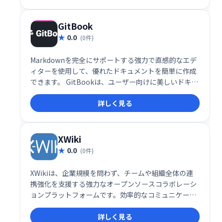
ます。また、簡単なバージョン管理と変更ログも含ま
れています。
GitBook
0.0
(0件)
Markdownを完全にサポートする強力で直感的なエデ
ィターを使用して、優れたドキュメントを簡単に作成
できます。 GitBookは、ユーザー向けに美しいドキュ
メントを公開し、チームの知識を一元化して高度なコ
詳しく見る
ラボレーションを実現するのに役立ちます。
XWiki
0.0
(0件)
XWikiは、企業規模を問わず、チームや組織全体の連
携強化を支援する強力なオープンソースコラボレーシ
ョンプラットフォームです。効率的なコミュニケーシ
ョンと情報共有を実現し、組織内の情報サイロを解消
詳しく見る
します。重要な情報への迅速かつ効率的なアクセスを