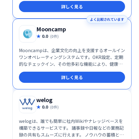
詳しく見る
デアの共有やコラボレーションをスムーズに行えま
す。 柔軟なビルディングブロック機能で、ドキュメン
よく比較されています
トをチームのニーズに合わせてカスタマイズ可能で
す。
Mooncamp
0.0
(0件)
Mooncampは、企業文化の向上を支援するオールイン
ワンオペレーティングシステムです。OKR設定、定期
的なチェックイン、その他多彩な機能により、健康で
幸福感にあふれ、高いパフォーマンスを発揮できる職
詳しく見る
場環境を実現します。社員のエンゲージメントを高
め、組織全体の成長を促進します。
welog
0.0
(0件)
welogは、誰でも簡単に社内Wikiやナレッジベースを
構築できるサービスです。 議事録や日報などの業務記
録の共有もスムーズに行えます。 ノウハウの蓄積と共