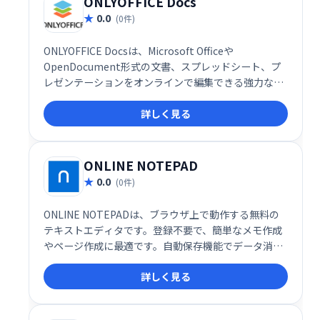
ONLYOFFICE Docs
0.0
(0件)
ONLYOFFICE Docsは、Microsoft Officeや
OpenDocument形式の文書、スプレッドシート、プ
レゼンテーションをオンラインで編集できる強力なオ
フィススイートです。豊富な編集ツールと共同編集機
詳しく見る
能により、チームワークの効率化を促進します。複雑
なフォーマットにも対応し、自社ウェブソリューショ
ンとのシームレスな連携も可能です。生産性向上と円
滑な情報共有を実現する、頼れるオフィスツールで
ONLINE NOTEPAD
す。
0.0
(0件)
ONLINE NOTEPADは、ブラウザ上で動作する無料の
テキストエディタです。登録不要で、簡単なメモ作成
やページ作成に最適です。自動保存機能でデータ消失
を防ぎ、ブラウザを閉じても作業内容を復元します。
詳しく見る
元に戻す/やり直し、検索・置換など、基本的な編集機
能も充実しています。