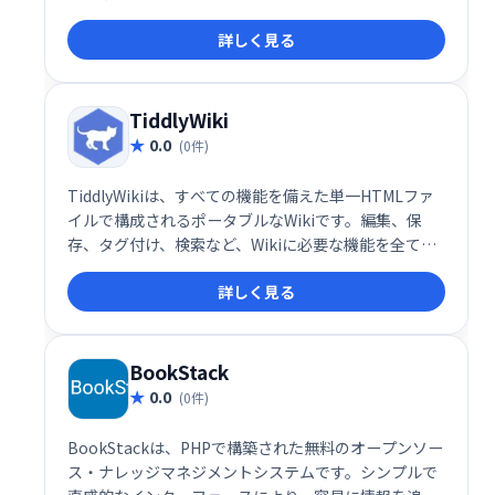
MediaWikiは、知識を収集して整理し、人々が利用で
詳しく見る
きるようにするのに役立ちます。それは、強力で、多
言語で、無料でオープンで、拡張可能で、カスタマイ
ズ可能で、信頼性が高く、無料です。
TiddlyWiki
0.0
(0件)
TiddlyWikiは、すべての機能を備えた単一HTMLファ
イルで構成されるポータブルなWikiです。編集、保
存、タグ付け、検索など、Wikiに必要な機能を全て備
え、スタイルシートのカスタマイズも可能です。単一
詳しく見る
ファイルのため、メール送信、Webサーバーへの配
置、USBメモリでの共有など、柔軟な利用が可能で
す。豊富なツールと拡張性のあるプラグインも魅力で
す。
BookStack
0.0
(0件)
BookStackは、PHPで構築された無料のオープンソー
ス・ナレッジマネジメントシステムです。シンプルで