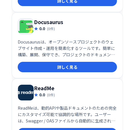
詳しく見る
作は不要。 Markdownの知識があれば、すぐに使い始
めることができ、効率的なドキュメント作成を実現し
ます。 開発者にとって理想的なドキュメントジェネレ
ーターとして、多くの時間を節約し、生産性を向上さ
Docusaurus
せます。
0.0
(0件)
Docusaurusは、オープンソースプロジェクトのウェ
ブサイト作成・運用を簡素化するツールです。簡単に
構築、展開、保守でき、プロジェクトのドキュメント
やブログを美しく整理できます。開発者向けに最適化
詳しく見る
されており、スムーズなウェブサイト管理を実現しま
す。 無料でご利用いただけます。
ReadMe
0.0
(0件)
ReadMeは、動的APIや製品ドキュメントのための完全
にカスタマイズ可能で協調的な場所です。ユーザー
は、Swagger / OASファイルから自動的に生成された
APIをドキュメントで直接試すことができます。ま