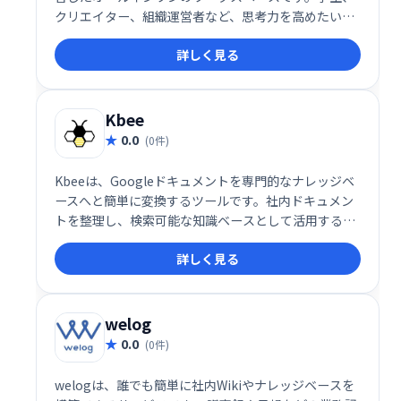
クリエイター、組織運営者など、思考力を高めたいす
べての人に向けたツールです。 直感的なインターフェ
詳しく見る
ースで、アイデアを自由に展開し、効率的に知識を管
理できます。
Kbee
0.0
(0件)
Kbeeは、Googleドキュメントを専門的なナレッジベ
ースへと簡単に変換するツールです。社内ドキュメン
トを整理し、検索可能な知識ベースとして活用するこ
とで、情報共有を効率化し、業務の生産性を向上させ
詳しく見る
ます。 スムーズな情報検索と知識の蓄積を実現し、チ
ーム全体の知識活用を促進します。
welog
0.0
(0件)
welogは、誰でも簡単に社内Wikiやナレッジベースを