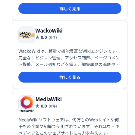
プ機能が特長です。アクセス制御や認証コネクタも備
詳しく見る
え、企業環境にも最適。豊富なプラグインにより、多
様な用途に対応可能です。活気のあるコミュニティも
大きな強みです。
WackoWiki
0.0
(0件)
WackoWikiは、軽量で機能豊富なWikiエンジンです。
完全なリビジョン管理、アクセス制御、ページコメン
ト機能、メール通知などを備え、編集履歴の追跡や複
数ユーザーでの共同作業を効率化します。多言語対
詳しく見る
応、テンプレートエンジンなど、柔軟なカスタマイズ
も可能です。手軽に導入できるWikiシステムをお探し
の方に最適です。
MediaWiki
0.0
(0件)
MediaWikiソフトウェアは、何万ものWebサイトや何
千もの企業や組織で使用されています。それはウィキ
ペディアとこのウェブサイトにも力を与えます。