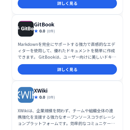
詳しく見る
た、ナレッジベースプラットフォームとしても機能し
ます。また、簡単なバージョン管理と変更ログも含ま
れています。
GitBook
0.0
(0件)
Markdownを完全にサポートする強力で直感的なエデ
ィターを使用して、優れたドキュメントを簡単に作成
できます。 GitBookは、ユーザー向けに美しいドキュ
メントを公開し、チームの知識を一元化して高度なコ
詳しく見る
ラボレーションを実現するのに役立ちます。
XWiki
0.0
(0件)
XWikiは、企業規模を問わず、チームや組織全体の連
携強化を支援する強力なオープンソースコラボレーシ
ョンプラットフォームです。効率的なコミュニケーシ
ョンと情報共有を実現し、組織内の情報サイロを解消