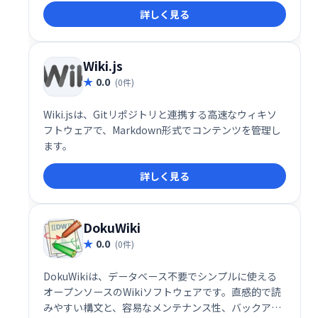
詳しく見る
します。重要な情報への迅速かつ効率的なアクセスを
可能にし、ビジネス知識の価値を高め、時間とコスト
の節約に貢献します。あらゆる規模の組織におけるコ
ラボレーションの最適化に最適なソリューションで
Wiki.js
す。
0.0
(0件)
Wiki.jsは、Gitリポジトリと連携する高速なウィキソ
フトウェアで、Markdown形式でコンテンツを管理し
ます。
詳しく見る
DokuWiki
0.0
(0件)
DokuWikiは、データベース不要でシンプルに使える
オープンソースのWikiソフトウェアです。直感的で読
みやすい構文と、容易なメンテナンス性、バックアッ