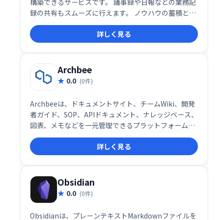
構築できるサービスです。 議事録や日報などの業務記
録の共有もスムーズに行えます。 ノウハウの蓄積と共
有を効率化し、社内全体の生産性向上に貢献します。
詳しく見る
簡単に始められるので、まずはお気軽にお試しくださ
い。
Archbee
0.0
(0件)
Archbeeは、ドキュメントサイト、チームWiki、開発
者ガイド、SOP、APIドキュメント、ナレッジベース、
図表、メモなどを一元管理できるプラットフォームで
す。チームの知識共有を効率化し、情報検索の時間を
詳しく見る
短縮、生産性向上に貢献します。 スムーズな情報アク
セスとコラボレーションを実現し、業務の改善を支援
します。
Obsidian
0.0
(0件)
Obsidianは、プレーンテキストMarkdownファイルを