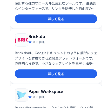
使用する強力なローカル知識管理ツールです。 直感的
なインターフェースで、リンクを駆使した自由度の高
い情報整理と、独自のナレッジベース構築が可能で
詳しく見る
す。 メモ、アイデア、プロジェクト管理など、様々な
用途に対応します。シンプルながらも強力な機能で、
思考の整理と知識の蓄積をサポートします。
Brick.do
0.0
(0件)
Brick.doは、Googleドキュメントのように簡単にウェ
ブサイトを作成できる超軽量プラットフォームです。
直感的な操作で、小さなウェブサイトを素早く構築で
きます。複雑な設定は不要で、誰でも手軽に利用可能
詳しく見る
です。手軽にウェブサイトを作りたい方におすすめで
す。
Paper Workspace
0.0
(0件)
Paper Workspaceは、プロジェクト管理、タスク管