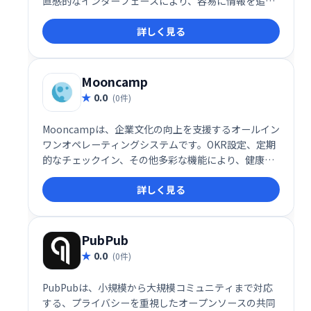
直感的なインターフェースにより、容易に情報を追
加・管理できます。本、章、ページという階層構造で
詳しく見る
コンテンツを整理し、WYSIWYGエディターで誰でも簡
単に編集可能です。マークアップ言語の知識は不要な
ので、手軽に社内Wikiやナレッジベースを構築できま
す。
Mooncamp
0.0
(0件)
Mooncampは、企業文化の向上を支援するオールイン
ワンオペレーティングシステムです。OKR設定、定期
的なチェックイン、その他多彩な機能により、健康で
幸福感にあふれ、高いパフォーマンスを発揮できる職
詳しく見る
場環境を実現します。社員のエンゲージメントを高
め、組織全体の成長を促進します。
PubPub
0.0
(0件)
PubPubは、小規模から大規模コミュニティまで対応
する、プライバシーを重視したオープンソースの共同