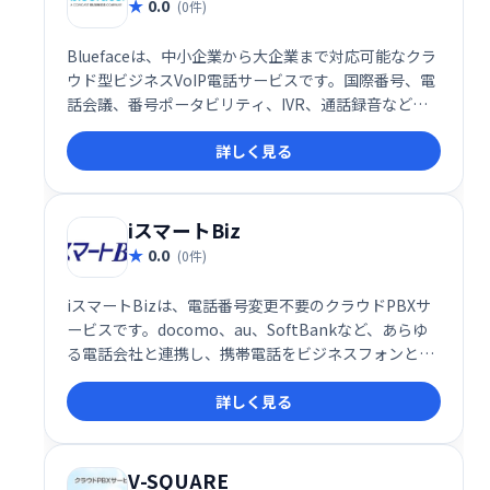
0.0
(0件)
Bluefaceは、中小企業から大企業まで対応可能なクラ
ウド型ビジネスVoIP電話サービスです。国際番号、電
話会議、番号ポータビリティ、IVR、通話録音など、
豊富な機能を提供。通話内容の保存によるトレーニン
詳しく見る
グやコンプライアンスにも貢献します。コスト効率に
優れた、ビジネスコミュニケーションを最適化するソ
リューションです。
iスマートBiz
0.0
(0件)
iスマートBizは、電話番号変更不要のクラウドPBXサ
ービスです。docomo、au、SoftBankなど、あらゆ
る電話会社と連携し、携帯電話をビジネスフォンとし
て利用可能。柔軟なシステムで、ビジネスニーズに合
詳しく見る
わせた通信環境を実現します。
V-SQUARE