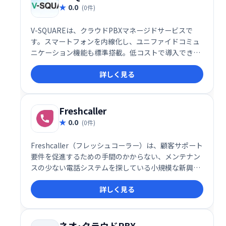
0.0
(0件)
V-SQUAREは、クラウドPBXマネージドサービスで
す。スマートフォンを内線化し、ユニファイドコミュ
ニケーション機能も標準搭載。低コストで導入でき、
スムーズなコミュニケーションを実現し、お客様のワ
詳しく見る
ークスタイルを革新的に変えます。
Freshcaller
0.0
(0件)
Freshcaller（フレッシュコーラー）は、顧客サポート
要件を促進するための手間のかからない、メンテナン
スの少ない電話システムを探している小規模な新興企
業や中規模企業向けに構築されたコールセンターソフ
詳しく見る
トウェアです。
ネオ･クラウドPBX