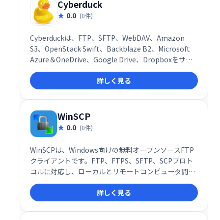
Cyberduck
0.0
(0件)
Cyber​​duckは、FTP、SFTP、WebDAV、Amazon
S3、OpenStack Swift、Backblaze B2、Microsoft
Azure＆OneDrive、Google Drive、Dropboxをサポ
ートするMacおよびWindows用のlibreサーバーおよび
詳しく見る
クラウドストレージブラウザーです。
WinSCP
0.0
(0件)
WinSCPは、Windows向けの無料オープンソースFTP
クライアントです。FTP、FTPS、SFTP、SCPプロト
コルに対応し、ローカルとリモートコンピュータ間で
の安全なファイル転送を可能にします。直感的なGUI
詳しく見る
とスクリプト機能、基本的なファイルマネージャー機
能を提供し、ファイル管理を効率化します。安全で信
頼性の高いファイル転送を必要とするユーザーに最適