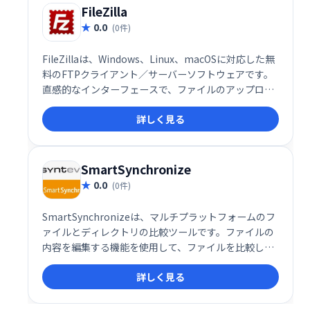
です。
FileZilla
0.0
(0件)
FileZillaは、Windows、Linux、macOSに対応した無
料のFTPクライアント／サーバーソフトウェアです。
直感的なインターフェースで、ファイルのアップロー
ド・ダウンロードを簡単に行えます。Windows向けサ
詳しく見る
ーバー機能も備え、クロスプラットフォームでのファ
イル転送を効率化します。個人利用からビジネス利用
まで幅広く活用可能です。
SmartSynchronize
0.0
(0件)
SmartSynchronizeは、マルチプラットフォームのフ
ァイルとディレクトリの比較ツールです。ファイルの
内容を編集する機能を使用して、ファイルを比較した
り、3方向マージを実行したりできます。
詳しく見る
SmartSynchronizeは、（ソフトウェアプロジェクト
などの）ディレクトリ構造を比較するために最適化さ
れており、それらの同期を維持できます。