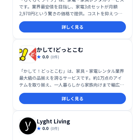
です。業界最安値を目指し、家電3点セットが月額
2,970円という驚きの価格で提供。コストを抑えつ
つ、快適な生活に必要なアイテムを揃えられます。
詳しく見る
30,000世帯以上の利用実績があり、信頼性も抜群で
す。初期費用を抑えたい方、手軽に生活を始めたい方
におすすめです。
かして!どっとこむ
0.0
(0件)
「かして！どっとこむ」は、家具・家電レンタル業界
最大級の品揃えを誇るサービスです。約1万点のアイ
テムを取り揃え、一人暮らしから家族向けまで幅広い
ニーズに対応します。特に、中古家電4点セット2年間
詳しく見る
レンタルなら1日約87円と、業界トップクラスのコス
トパフォーマンスを実現。手軽に、そして経済的に家
具・家電をレンタルできます。
Lyght Living
0.0
(0件)