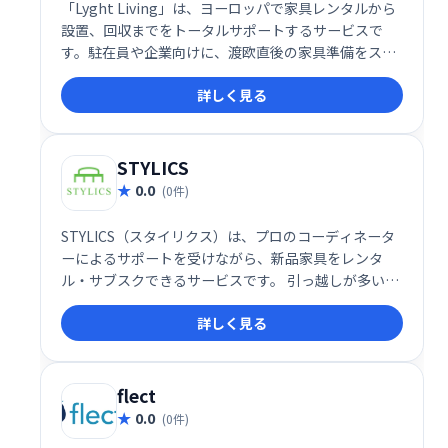
「Lyght Living」は、ヨーロッパで家具レンタルから
設置、回収までをトータルサポートするサービスで
す。駐在員や企業向けに、渡欧直後の家具準備をスム
ーズにします。家具の手配、組み立て、設置、回収ま
詳しく見る
でを全て代行するため、時間と手間を大幅に削減。快
適な生活環境を迅速に整えたい方におすすめです。ヨ
ーロッパでの家具レンタルならLyght Livingにご相談
ください。
STYLICS
0.0
(0件)
STYLICS（スタイリクス）は、プロのコーディネータ
ーによるサポートを受けながら、新品家具をレンタ
ル・サブスクできるサービスです。 引っ越しが多い方
や、理想のインテリアに迷う方にとって最適な選択
詳しく見る
肢。コーディネーターと相談しながら自分にぴったり
の家具を選び、何度も家具を試す手間を省けます。こ
だわりのインテリアを気軽に実現したい方におすすめ
です。
flect
0.0
(0件)