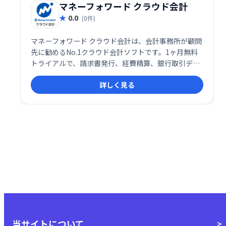
マネーフォワード クラウド会計
0.0
(0件)
マネーフォワード クラウド会計は、会計事務所が顧問
先に勧めるNo.1クラウド会計ソフトです。1ヶ月無料
トライアルで、請求書発行、経費精算、銀行取引デー
タの自動取込など、スムーズな会計業務を実現できま
詳しく見る
す。中小企業から大企業まで幅広く対応し、業務効率
化と経営改善をサポートします。
当サイトについて