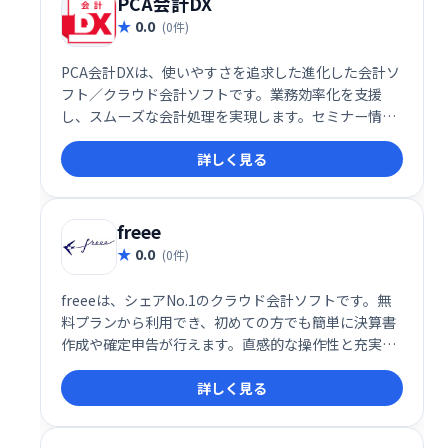
PCA会計DX
0.0
(0件)
PCA会計DXは、使いやすさを追求した進化した会計ソ
フト／クラウド会計ソフトです。業務効率化を支援
し、スムーズな会計処理を実現します。セミナー情報
なども発信しており、導入サポートも万全です。中小
詳しく見る
企業から大企業まで、幅広いニーズに対応します。
freee
0.0
(0件)
freeeは、シェアNo.1のクラウド会計ソフトです。無
料プランから利用でき、初めての方でも簡単に決算書
作成や確定申告が行えます。直感的な操作性と充実し
た機能で、中小企業や個人事業主の会計業務を効率化
詳しく見る
します。