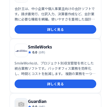
会計王は、中小企業や個人事業主向けの会計ソフトで
す。請求書発行、仕訳入力、決算書作成など、会計業
務に必要な機能を網羅。使いやすさを重視した設計
で、スムーズな会計処理を実現します。クラウド版と
詳しく見る
デスクトップ版があり、様々なニーズに対応。業務効
率化と正確な会計処理をサポートします。まずは無料
体験版でお試しください。（※価格や機能詳細は公式
サイトをご確認ください。）
SmileWorks
0.0
(0件)
SmileWorksは、プロジェクト別収支管理を核とした
統合業務ソフトです。バックオフィス業務を効率化
し、時間とコストを削減します。 複数の業務を一つに
まとめることで、作業の重複をなくし、全体的な生産
詳しく見る
性を向上させます。 プロジェクトの収支状況をリアル
タイムで把握し、迅速な意思決定をサポートします。
Guardian
0.0
(0件)