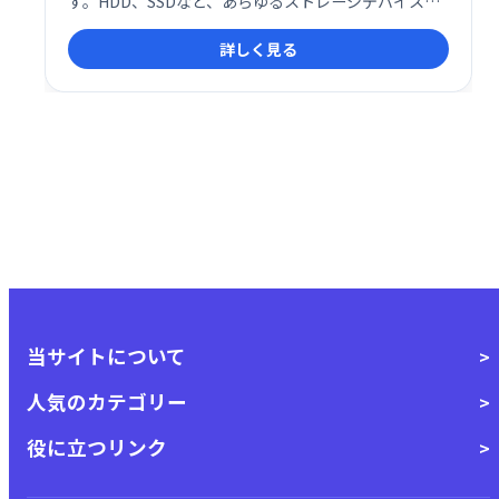
す。HDD、SSDなど、あらゆるストレージデバイスか
ら写真、動画、ドキュメントなど、あらゆる種類のフ
詳しく見る
ァイルを復元できます。紛失原因を問わず、3ステップ
の簡単操作でデータを復旧。Windows
11/10/8.1/8/7/XPに対応し、大切なデータを確実に守
ります。
当サイトについて
人気のカテゴリー
役に立つリンク