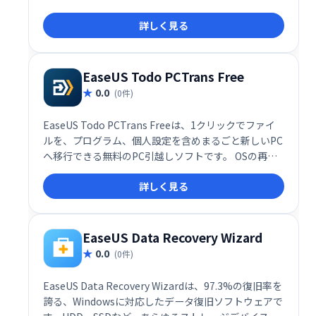
様々なストレージデバイスに対応。写真、動画、ドキ
詳しく見る
ュメントなど、様々なファイルの種類を復元可能で
す。数クリックで操作でき、スキャン前にファイルの
種類や場所を指定できます。復元前にプレビューも確
認できるので安心です。ごみ箱から復元、ウイルス被
EaseUS Todo PCTrans Free
害からのデータ復旧にも最適です。
0.0
(0件)
EaseUS Todo PCTrans Freeは、1クリックでファイ
ルを、プログラム、個人設定を含めまるごと新しいPC
へ移行できる無料のPC引越しソフトです。 OSの再イ
ンストールやPC故障時でも、大切なデータを簡単に新
詳しく見る
しいPCへ移行、または故障PCからレスキューできま
す。 面倒な設定不要で、スムーズなPC移行を実現しま
す。
EaseUS Data Recovery Wizard
0.0
(0件)
EaseUS Data Recovery Wizardは、97.3%の復旧率を
誇る、Windowsに対応したデータ復旧ソフトウェアで