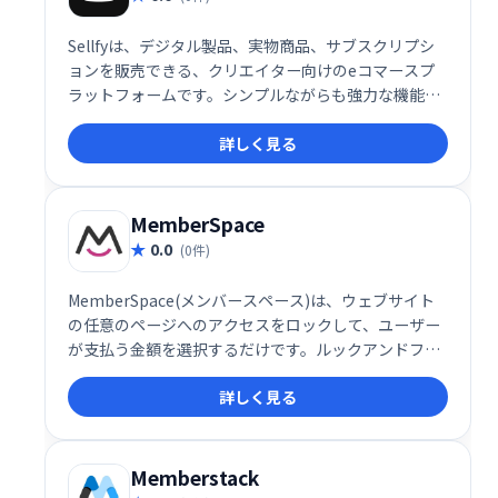
Sellfyは、デジタル製品、実物商品、サブスクリプシ
ョンを販売できる、クリエイター向けのeコマースプ
ラットフォームです。シンプルながらも強力な機能
で、販売から顧客管理までを効率化。クレジットカー
詳しく見る
ド不要で無料トライアルも可能です。直感的な操作性
と強力な販売機能で、あなたのクリエイティブな作品
を世界へ届けましょう。
MemberSpace
0.0
(0件)
MemberSpace(メンバースペース)は、ウェブサイト
の任意のページへのアクセスをロックして、ユーザー
が支払う金額を選択するだけです。ルックアンドフィ
ールを100％制御しながら、コース、ビデオチュート
詳しく見る
リアル、メンバーディレクトリなど、好きなもののメ
ンバーシップを作成します。
Memberstack