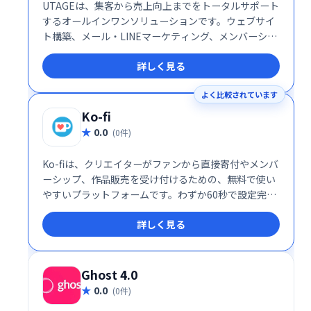
UTAGEは、集客から売上向上までをトータルサポート
するオールインワンソリューションです。ウェブサイ
ト構築、メール・LINEマーケティング、メンバーシッ
プ管理、決済処理、顧客情報管理、業務自動化など、
詳しく見る
ビジネスに必要な機能を網羅。煩雑な作業を効率化
し、売上アップを実現します。集客や売上向上でお悩
よく比較されています
みの事業者様は、ぜひUTAGEをご検討ください。
Ko-fi
0.0
(0件)
Ko-fiは、クリエイターがファンから直接寄付やメンバ
ーシップ、作品販売を受け付けるための、無料で使い
やすいプラットフォームです。わずか60秒で設定完
了。無料ショップ機能やメンバーシップ機能、販売機
詳しく見る
能などを活用して、安定した収入源を構築できます。
クリエイター活動を支援し、ファンとより深くつなが
るための最適なツールです。
Ghost 4.0
0.0
(0件)