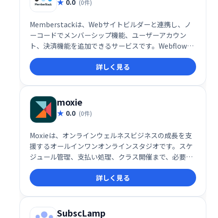
0.0
(0件)
Memberstackは、Webサイトビルダーと連携し、ノ
ーコードでメンバーシップ機能、ユーザーアカウン
ト、決済機能を追加できるサービスです。Webflowと
の相性抜群で、簡単に設定でき、無料プランでテスト
詳しく見る
可能。収益に応じて料金プランを選択でき、最小プラ
ン(月額25ドル)では最大1200ドルの収益まで対応、無
制限の有料メンバーと1万人の無料メンバーを利用で
きます。
moxie
0.0
(0件)
Moxieは、オンラインウェルネスビジネスの成長を支
援するオールインワンオンラインスタジオです。スケ
ジュール管理、支払い処理、クラス開催まで、必要な
機能を1つのプラットフォームで提供します。複雑な
詳しく見る
作業をシンプルに効率化し、ビジネス拡大に集中でき
る環境を提供します。 あなたのオンラインウェルネス
ビジネスを、Moxieで次のレベルへ。
SubscLamp