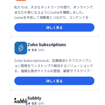
私たちは、大きなネットワークの間で、オンラインで
あなたの家になるようにLumaを構築しました。
Lumaを共有して視聴者とつながり、コンテンツを紹
介し、お金を稼ぎましょう。
詳しく見る
Zoho Subscriptions
0.0
(0件)
Zoho Subscriptionsは、定期請求とサブスクリプシ
ョン管理をワンストップで解決するソリューションで
す。複雑な請求サイクルの管理、顧客サブスクリプシ
ョンの監視、請求・支払いの自動化、分析までを網
詳しく見る
羅。失敗した支払いの再試行管理にも対応し、ビジネ
ス成長をサポートします。LogiNextなど多くの企業に
選ばれています。
Subbly
0.0
(0件)