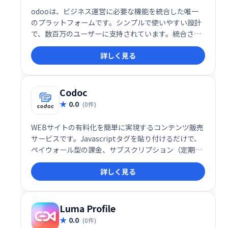
odooは、ビジネス運営に必要な機能を統合した唯一
のプラットフォームです。シンプルで使いやすい設計
で、数百万のユーザーに支持されています。統合され
たアプリにより、業務効率化を実現し、ビジネスの成
詳しく見る
長を支援します。
Codoc
0.0
(0件)
WEBサイトの有料化を簡単に実現するコンテンツ販売
サービスです。Javascriptタグを貼り付けるだけで、
ペイウォール型の課金、サブスクリプション（定期購
読）、投げ銭（自由課金）、アフィリエイトプログラ
詳しく見る
ムなど、多彩な収益化手法を導入できます。
WordPress専用プラグインの提供もあり、初心者から
経験豊富なサイト運営者まで、幅広いユーザーにとっ
て利便性の高いプラットフォームです。
Luma Profile
0.0
(0件)