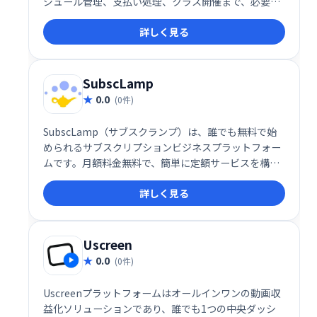
ジュール管理、支払い処理、クラス開催まで、必要な
機能を1つのプラットフォームで提供します。複雑な
詳しく見る
作業をシンプルに効率化し、ビジネス拡大に集中でき
る環境を提供します。 あなたのオンラインウェルネス
ビジネスを、Moxieで次のレベルへ。
SubscLamp
0.0
(0件)
SubscLamp（サブスクランプ）は、誰でも無料で始
められるサブスクリプションビジネスプラットフォー
ムです。月額料金無料で、簡単に定額サービスを構
築・運営できます。複雑な設定は不要で、手軽に独自
詳しく見る
のサブスクモデルを展開し、新たな収益源の獲得を目
指せます。
Uscreen
0.0
(0件)
Uscreenプラットフォームはオールインワンの動画収
益化ソリューションであり、誰でも1つの中央ダッシ