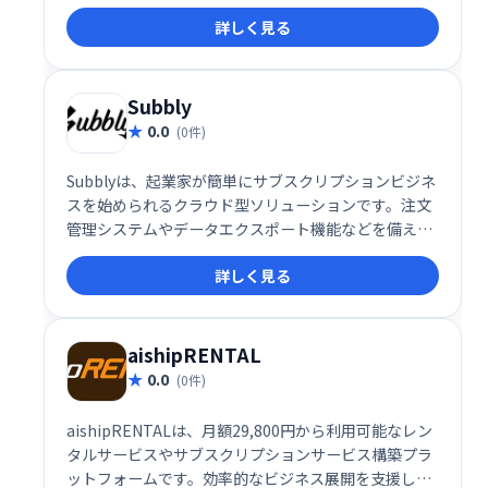
ョンの監視、請求・支払いの自動化、分析までを網
詳しく見る
羅。失敗した支払いの再試行管理にも対応し、ビジネ
ス成長をサポートします。LogiNextなど多くの企業に
選ばれています。
Subbly
0.0
(0件)
Subblyは、起業家が簡単にサブスクリプションビジネ
スを始められるクラウド型ソリューションです。注文
管理システムやデータエクスポート機能などを備え、
スムーズなビジネス運営をサポートします。複雑な設
詳しく見る
定は不要で、直感的な操作でサブスクリプションビジ
ネスを構築できます。
aishipRENTAL
0.0
(0件)
aishipRENTALは、月額29,800円から利用可能なレン
タルサービスやサブスクリプションサービス構築プラ
ットフォームです。効率的なビジネス展開を支援しま