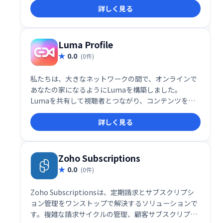
詳しく見る
ムなど、多彩な収益化手法を導入できます。
WordPress専用プラグインの提供もあり、初心者から
経験豊富なサイト運営者まで、幅広いユーザーにとっ
て利便性の高いプラットフォームです。
Luma Profile
0.0
(0件)
私たちは、大きなネットワークの間で、オンラインで
あなたの家になるようにLumaを構築しました。
Lumaを共有して視聴者とつながり、コンテンツを紹
介し、お金を稼ぎましょう。
詳しく見る
Zoho Subscriptions
0.0
(0件)
Zoho Subscriptionsは、定期請求とサブスクリプシ
ョン管理をワンストップで解決するソリューションで
す。複雑な請求サイクルの管理、顧客サブスクリプシ