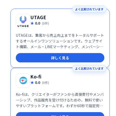
よく比較されています
UTAGE
0.0
(0件)
UTAGEは、集客から売上向上までをトータルサポート
するオールインワンソリューションです。ウェブサイ
ト構築、メール・LINEマーケティング、メンバーシッ
プ管理、決済処理、顧客情報管理、業務自動化など、
詳しく見る
ビジネスに必要な機能を網羅。煩雑な作業を効率化
し、売上アップを実現します。集客や売上向上でお悩
よく比較されています
みの事業者様は、ぜひUTAGEをご検討ください。
Ko-fi
0.0
(0件)
Ko-fiは、クリエイターがファンから直接寄付やメンバ
ーシップ、作品販売を受け付けるための、無料で使い
やすいプラットフォームです。わずか60秒で設定完
了。無料ショップ機能やメンバーシップ機能、販売機