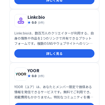
詳しく見る
ースを制作できます。高い自由度と柔軟性を備え、幅
広い学習ニーズに対応します。多くの利用者に支持さ
れ、オンライン教育ビジネスを始める最適な選択肢で
す。
Linkr.bio
0.0
(0件)
Linkr.bioは、数百万人のクリエイターが利用する、自
身の情熱や作品を1つのリンクで共有できるプラット
フォームです。複数のSNSやウェブサイトへのリンク
をまとめて管理し、魅力的なプロフィールを作成でき
詳しく見る
ます。簡単にアクセス可能なプロフィールで、ファン
とのエンゲージメントを向上させましょう。
YOOR
0.0
(0件)
YOOR（ユア）は、あなたとメンバー限定で価値ある
情報を発信できるサービスです。無料でご利用でき、
掲載費用もかかりません。特別なコミュニティを構築
し、限定情報を共有したい方におすすめです。