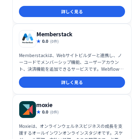
ールを100％制御しながら、コース、ビデオチュート
詳しく見る
リアル、メンバーディレクトリなど、好きなもののメ
ンバーシップを作成します。
Memberstack
0.0
(0件)
Memberstackは、Webサイトビルダーと連携し、ノ
ーコードでメンバーシップ機能、ユーザーアカウン
ト、決済機能を追加できるサービスです。Webflowと
の相性抜群で、簡単に設定でき、無料プランでテスト
詳しく見る
可能。収益に応じて料金プランを選択でき、最小プラ
ン(月額25ドル)では最大1200ドルの収益まで対応、無
制限の有料メンバーと1万人の無料メンバーを利用で
きます。
moxie
0.0
(0件)
Moxieは、オンラインウェルネスビジネスの成長を支
援するオールインワンオンラインスタジオです。スケ