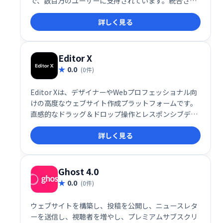
で、数百万のユーザーに支持されています。統合され
たアプリにより、業務効率化を実現し、ビジネスの成
詳しく見る
長を支援します。
Editor X
0.0
(0件)
Editor Xは、デザイナーやWebプロフェッショナル向
けの高度なウェブサイト作成プラットフォームです。
直感的なドラッグ＆ドロップ操作とレスポンシブデザ
インで、洗練されたウェブサイトを簡単に構築できま
詳しく見る
す。カスタムコード追加や強力なCMS機能も備え、デ
ータ駆動型サイトや複雑なWebアプリケーションにも
対応。eコマース機能やSEOツールなど、ビジネスに必
要な機能が統合されています。
Ghost 4.0
0.0
(0件)
ウェブサイトを構築し、投稿を公開し、ニュースレタ
ーを送信し、視聴者を増やし、プレミアムサブスクリ