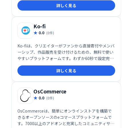
詳しく見る
イトとeコマース機能を兼ね備え、クライアントとの
スムーズな画像共有や販売を促進します。 フル機能の
プラットフォームで、写真ビジネスの成長を支援しま
す。
Ko-fi
0.0
(0件)
Ko-fiは、クリエイターがファンから直接寄付やメンバ
ーシップ、作品販売を受け付けるための、無料で使い
やすいプラットフォームです。わずか60秒で設定完
了。無料ショップ機能やメンバーシップ機能、販売機
詳しく見る
能などを活用して、安定した収入源を構築できます。
クリエイター活動を支援し、ファンとより深くつなが
るための最適なツールです。
OsCommerce
0.0
(0件)
OsCommerceは、簡単にオンラインストアを構築で
きるオープンソースのeコマースプラットフォームで
す。7000以上のアドオンと充実したコミュニティサポ