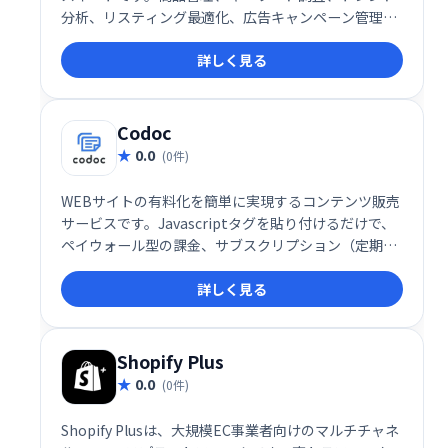
分析、リスティング最適化、広告キャンペーン管理な
ど、Amazonビジネスを成功に導くための機能を網羅
詳しく見る
しています。BlackBox機能では、潜在的な商品機会を
効率的に探索できます。Amazonビジネスの成長を強
力にサポートします。
Codoc
0.0
(0件)
WEBサイトの有料化を簡単に実現するコンテンツ販売
サービスです。Javascriptタグを貼り付けるだけで、
ペイウォール型の課金、サブスクリプション（定期購
読）、投げ銭（自由課金）、アフィリエイトプログラ
詳しく見る
ムなど、多彩な収益化手法を導入できます。
WordPress専用プラグインの提供もあり、初心者から
経験豊富なサイト運営者まで、幅広いユーザーにとっ
て利便性の高いプラットフォームです。
Shopify Plus
0.0
(0件)
Shopify Plusは、大規模EC事業者向けのマルチチャネ