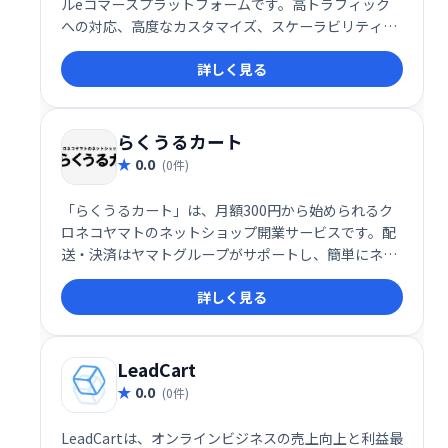
ルeコマースプラットフォームです。高トラフィック
への対応、高度なカスタマイズ、スケーラビリティを
実現し、複数言語・通貨対応、カスタムキャンペーン
詳しく見る
の自動化、ストアフロントのカスタマイズなど、グロ
ーバル展開にも最適です。大規模な販売と成長を目指
す企業に最適なソリューションです。
らくうるカート
0.0
(0件)
「らくうるカート」は、月額300円から始められるク
ロネコヤマトのネットショップ開業サービスです。配
送・決済はヤマトグループがサポートし、簡単にネッ
トショップを運営できます。30日間の無料お試し期間
詳しく見る
があるので、気軽にあなただけのショップを開設して
みませんか？
LeadCart
0.0
(0件)
LeadCartは、オンラインビジネスの売上向上と利益最