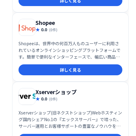
詳しく見る
築を実現します。
Shopee
0.0
(0件)
Shopeeは、世界中の何百万人ものユーザーに利用さ
れているオンラインショッピングプラットフォームで
す。簡単で便利なインターフェースで、幅広い商品を
閲覧・購入できます。越境販売にも対応しており、グ
詳しく見る
ローバルなビジネス展開をサポートします。世界中の
人々と繋がり、ショッピングを楽しんでください。
Xserverショップ
0.0
(0件)
Xserverショップ(旧ネクストショップ)Webホスティン
グ国内シェアNo.1の『エックスサーバー』で培った、
サーバー運用とお客様サポートの豊富なノウハウを活
かした高機能ネットショップ作成・運用サービスで