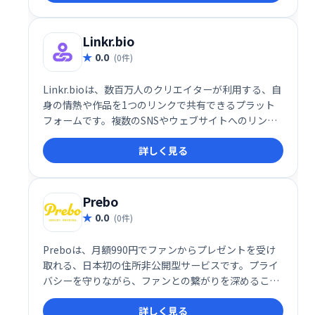
し、売上アップを実現します。集客や売上向上でお悩
みの事業者様は、ぜひUTAGEをご検討ください。
Linkr.bio
0.0
(0件)
Linkr.bioは、数百万人のクリエイターが利用する、自
身の情熱や作品を1つのリンクで共有できるプラット
フォームです。複数のSNSやウェブサイトへのリンク
をまとめて管理し、魅力的なプロフィールを作成でき
詳しく見る
ます。簡単にアクセス可能なプロフィールで、ファン
とのエンゲージメントを向上させましょう。
Prebo
0.0
(0件)
Preboは、月額990円でファンからプレゼントを受け
取れる、日本初の住所非公開型サービスです。プライ
バシーを守りながら、ファンとの繋がりを深めること
ができます。安心してプレゼントを受け取り、感謝の
詳しく見る
気持ちを伝えましょう。手軽に始められる、新しいフ