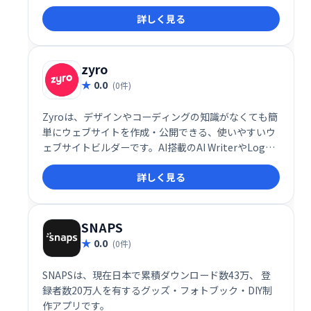
ートにより、カスタマイズ不要で手軽に始められま
詳しく見る
す。正確な在庫管理、配送先ベースの配送設定、高度
な検索機能など、ビジネスに必要な機能を備えていま
す。28万人以上のストアオーナーが利用する実績ある
システムです。
zyro
0.0
(0件)
Zyroは、デザインやコーディングの知識がなくても簡
単にウェブサイトを作成・公開できる、使いやすいウ
ェブサイトビルダーです。AI搭載のAI WriterやLogo
Makerなどの機能で、短時間でプロフェッショナルな
詳しく見る
ウェブサイトを構築可能。コピーライターやデザイナ
ーを雇う必要がなく、コストを抑えながら効率的にウ
ェブサイト運営を始められます。
SNAPS
0.0
(0件)
SNAPSは、現在日本で累積ダウンロード数43万、 登
録者数20万人を有するグッズ・フォトブック・DIY制
作アプリです。