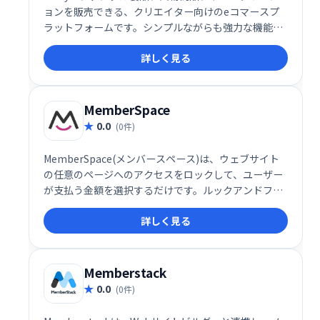
ョンを販売できる、クリエイター向けのeコマースプ
ラットフォームです。シンプルながらも強力な機能
で、販売から顧客管理までを効率化。クレジットカー
詳しく見る
ド不要で無料トライアルも可能です。直感的な操作性
と強力な販売機能で、あなたのクリエイティブな作品
を世界へ届けましょう。
MemberSpace
0.0
(0件)
MemberSpace(メンバースペース)は、ウェブサイト
の任意のページへのアクセスをロックして、ユーザー
が支払う金額を選択するだけです。ルックアンドフィ
ールを100％制御しながら、コース、ビデオチュート
詳しく見る
リアル、メンバーディレクトリなど、好きなもののメ
ンバーシップを作成します。
Memberstack
0.0
(0件)