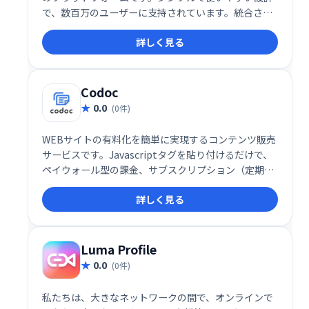
で、数百万のユーザーに支持されています。統合され
たアプリにより、業務効率化を実現し、ビジネスの成
詳しく見る
長を支援します。
Codoc
0.0
(0件)
WEBサイトの有料化を簡単に実現するコンテンツ販売
サービスです。Javascriptタグを貼り付けるだけで、
ペイウォール型の課金、サブスクリプション（定期購
読）、投げ銭（自由課金）、アフィリエイトプログラ
詳しく見る
ムなど、多彩な収益化手法を導入できます。
WordPress専用プラグインの提供もあり、初心者から
経験豊富なサイト運営者まで、幅広いユーザーにとっ
て利便性の高いプラットフォームです。
Luma Profile
0.0
(0件)
私たちは、大きなネットワークの間で、オンラインで