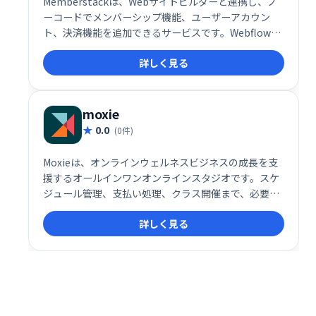
Memberstackは、Webサイトビルダーと連携し、ノ
ーコードでメンバーシップ機能、ユーザーアカウン
ト、決済機能を追加できるサービスです。Webflowと
の相性抜群で、簡単に設定でき、無料プランでテスト
詳しく見る
可能。収益に応じて料金プランを選択でき、最小プラ
ン(月額25ドル)では最大1200ドルの収益まで対応、無
制限の有料メンバーと1万人の無料メンバーを利用で
きます。
moxie
0.0
(0件)
Moxieは、オンラインウェルネスビジネスの成長を支
援するオールインワンオンラインスタジオです。スケ
ジュール管理、支払い処理、クラス開催まで、必要な
機能を1つのプラットフォームで提供します。複雑な
詳しく見る
作業をシンプルに効率化し、ビジネス拡大に集中でき
る環境を提供します。 あなたのオンラインウェルネス
ビジネスを、Moxieで次のレベルへ。