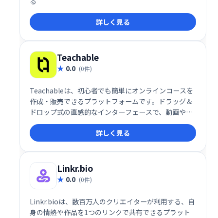
る
詳しく見る
Teachable
0.0
(0件)
Teachableは、初心者でも簡単にオンラインコースを
作成・販売できるプラットフォームです。ドラッグ＆
ドロップ式の直感的なインターフェースで、動画やク
イズなどを自由に組み込み、プロフェッショナルなコ
詳しく見る
ースを制作できます。高い自由度と柔軟性を備え、幅
広い学習ニーズに対応します。多くの利用者に支持さ
れ、オンライン教育ビジネスを始める最適な選択肢で
す。
Linkr.bio
0.0
(0件)
Linkr.bioは、数百万人のクリエイターが利用する、自
身の情熱や作品を1つのリンクで共有できるプラット