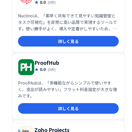
0.0
(0件)
Nuclinoは、「素早く共有できて見やすい知識管理と
タスク可視化」を非常に高い品質で実現するツールで
す。使い勝手がよく、導入や定着がしやすいため、コ
ミュニケーションコストや情報散逸に悩む企業にとっ
詳しく見る
て、魅力的なソリューションです。ENT向け機能とAI
支援を備えた有償プランも整っており、成長に応じた
スケーラブルな運用が可能です
ProofHub
0.0
(0件)
ProofHubは、「多機能ながらシンプルで使いやす
く、支出が読みやすい」フラット料金設定が大きな強
みです。
詳しく見る
Zoho Projects