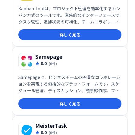
Kanban Toolは、プロジェクト管理を効率化するカン
バン方式のツールです。直感的なインターフェースで
タスク管理、進捗状況の可視化、チームコラボレーシ
ョンをスムーズに行えます。柔軟なカスタマイズと豊
詳しく見る
富な機能で、あらゆる規模のプロジェクトに対応しま
す。効率的なワークフロー構築と生産性向上を実現
し、ビジネスの成長をサポートします。
Samepage
0.0
(0件)
Samepageは、ビジネスチームの円滑なコラボレーシ
ョンを実現する包括的なプラットフォームです。スケ
ジュール管理、ディスカッション、議事録作成、ファ
イル共有、インスタントメッセージ、タスク管理な
詳しく見る
ど、チームワークに必要な機能を一つに集約。情報の
一元化による効率化と、スムーズなコミュニケーショ
ン促進で、生産性向上をサポートします。単一のプラ
ットフォームでチームワークを強化し、ビジネスの成
MeisterTask
功に貢献します。
0.0
(0件)