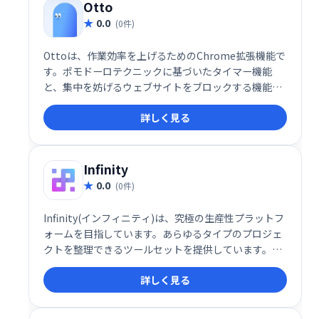
Otto
0.0
(0件)
Ottoは、作業効率を上げるためのChrome拡張機能で
す。ポモドーロテクニックに基づいたタイマー機能
と、集中を妨げるウェブサイトをブロックする機能を
搭載。作業時間と休憩時間を管理し、生産性を維持し
詳しく見る
たい方におすすめです。
Infinity
0.0
(0件)
Infinity(インフィニティ)は、究極の生産性プラットフ
ォームを目指しています。あらゆるタイプのプロジェ
クトを整理できるツールセットを提供しています。カ
スタマイズ可能な構造と強力な概要機能により、ツー
詳しく見る
ルを使い続けると、ワークスペースが乱雑になること
はなく、最も重要なデータは常にクリックするだけで
済みます。