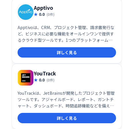
Apptivo
0.0
(0件)
Apptivoは、CRM、プロジェクト管理、請求書発行な
ど、ビジネスに必要な機能をオールインワンで提供す
るクラウド型ツールです。1つのプラットフォームで
業務を効率化し、生産性を向上させます。様々なビジ
詳しく見る
ネスニーズに対応できる柔軟性と、直感的な操作性を
兼ね備えています。中小企業から大企業まで、幅広い
規模のビジネスを支援します。
YouTrack
0.0
(0件)
YouTrackは、JetBrainsが開発したプロジェクト管理
ツールです。アジャイルボード、レポート、ガントチ
ャート、ダッシュボード、時間追跡機能などを備え、
タスクや課題の追跡、顧客対応、スプリント計画など
詳しく見る
を効率化します。柔軟なワークフロー設定と、マーク
ダウンや絵文字反応にも対応。10ユーザーまでは無料