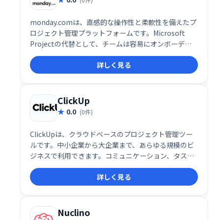
monday.comは、直感的な操作性と柔軟性を備えたプ
ロジェクト管理プラットフォームです。Microsoft
Projectの代替として、チームは容易にオンボーディ
ングでき、各自のやり方で作業を管理できます。時間
詳しく見る
追跡、自動通知、カスタマイズ可能なワークフローな
ど、生産性向上機能が充実。プロジェクトの成功を加
速します。
ClickUp
0.0
(0件)
ClickUpは、クラウドベースのプロジェクト管理ツー
ルです。中小企業から大企業まで、あらゆる規模のビ
ジネスで利用できます。コミュニケーション、タスク
管理、進捗状況の把握、アラート通知など、チームワ
詳しく見る
ークを円滑にする多彩な機能を搭載。タスクの割り当
てやステータス管理も容易に行え、効率的なプロジェ
クト遂行をサポートします。ビジネスの規模や業種を
問わず、スムーズなコラボレーションを実現します。
Nuclino