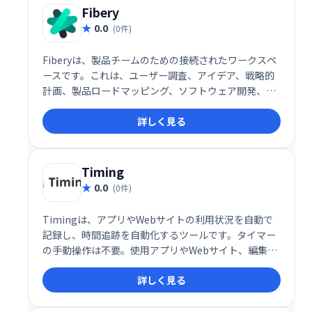
Fibery
0.0
(0件)
Fiberyは、製品チームのための接続されたワークスペ
ースです。これは、ユーザー調査、アイデア、戦略的
計画、製品ロードマッピング、ソフトウェア開発、お
よび顧客フィードバックの集約を統合します。散在す
詳しく見る
るツールを脱出し、Fiberyでより良い製品を作りまし
ょう。
Timing
0.0
(0件)
Timingは、アプリやWebサイトの利用状況を自動で
記録し、時間追跡を自動化するツールです。タイマー
の手動操作は不要。使用アプリやWebサイト、編集ド
キュメントなどを自動的にログ記録し、データは自
詳しく見る
動・手動で分類可能です。包括的なレポート機能や請
求書作成機能も備え、業務効率化を支援します。