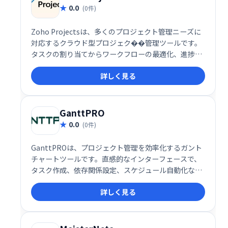
0.0
(0件)
Zoho Projectsは、多くのプロジェクト管理ニーズに
対応するクラウド型プロジェク��管理ツールです。
タスクの割り当てからワークフローの最適化、進捗状
況の可視化、バグ管理まで、プロジェクトの効率的な
詳しく見る
推進を支援します。
GanttPRO
0.0
(0件)
GanttPROは、プロジェクト管理を効率化するガント
チャートツールです。直感的なインターフェースで、
タスク作成、依存関係設定、スケジュール自動化な
ど、複雑なプロジェクトでも容易に管理できます。視
詳しく見る
覚的なガントチャートにより、プロジェクトの進捗状
況を明確に把握し、チーム間の連携をスムーズに進め
ることができます。 効率的なプロジェクト管理で、生
産性向上を実現しましょう。