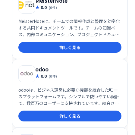
MeisterNote
0.0
(0件)
MeisterNoteは、チームでの情報作成と整理を効率化
する共同ドキュメントツールです。チームの知識ベー
ス、内部コミュニケーション、プロジェクトドキュメ
ントなどに最適で、スムーズな情報共有と整理を実現
詳しく見る
します。共同編集機能により、チームメンバーとの連
携もスムーズに行えます。生産性を向上させ、円滑な
チームワークを促進する強力なツールとして、
MeisterNoteをご活用ください。
odoo
0.0
(0件)
odooは、ビジネス運営に必要な機能を統合した唯一
のプラットフォームです。シンプルで使いやすい設計
で、数百万のユーザーに支持されています。統合され
たアプリにより、業務効率化を実現し、ビジネスの成
詳しく見る
長を支援します。