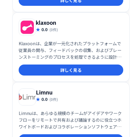
詳しく見る
ン、優先順位付け、ワークフローの最適化を支援しま
す。インタラクティブなシステムにより、チーム全体
での効率的な作業を実現し、生産性向上に貢献しま
す。
klaxoon
0.0
(0件)
Klaxoonは、企業が一元化されたプラットフォームで
従業員の関与、フィードバックの収集、およびブレー
ンストーミングのプロセスを処理できるように設計さ
れた会議管理およびチームコラボレーションソフトウ
詳しく見る
ェアです。
Limnu
0.0
(0件)
Limnuは、あらゆる規模のチームがアイデアやワーク
フローをリモートで共有および議論するのに役立つホ
ワイトボードおよびコラボレーションソフトウェアで
す。チームメンバーが迅速なコミュニケーションを確