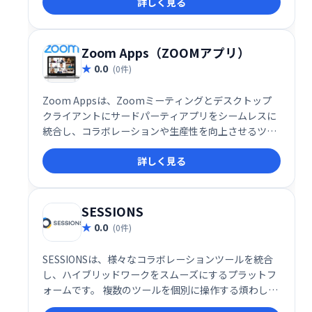
詳しく見る
対応し、チームでの作業もスムーズに進められます。
9月と10月は全アカウント無料でご利用いただけま
す。独自のハイパースペースで、創造性を最大限に発
揮しましょう！
Zoom Apps（ZOOMアプリ）
0.0
(0件)
Zoom Appsは、Zoomミーティングとデスクトップ
クライアントにサードパーティアプリをシームレスに
統合し、コラボレーションや生産性を向上させるツー
ルです。現在約50種類のアプリが利用可能で、エンタ
詳しく見る
ーテインメントも強化します。会議中にアプリを直接
起動し、より効率的で充実したミーティングを実現で
きます。
SESSIONS
0.0
(0件)
SESSIONSは、様々なコラボレーションツールを統合
し、ハイブリッドワークをスムーズにするプラットフ
ォームです。 複数のツールを個別に操作する煩わしさ
を解消し、1つの場所で全てのコミュニケーションを