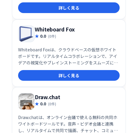
プトップ上のGoogleChromeの両方に最適化されてい
詳しく見る
ます。
Whiteboard Fox
0.0
(0件)
Whiteboard Foxは、クラウドベースの仮想ホワイト
ボードです。リアルタイムコラボレーションで、アイ
デアの視覚化やブレインストーミングをスムーズに行
えます。チームメンバーは、独自のURLでホワイトボ
詳しく見る
ードを共有し、デバイス間での変更も追跡可能。効率
的なチームワークとアイデア創出を支援します。手軽
に利用でき、直感的な操作で、スムーズなコミュニケ
ーションを実現します。
Draw.chat
0.0
(0件)
Draw.chatは、オンライン会議で使える無料の共同ホ
ワイトボードツールです。音声・ビデオ会議と連携
し、リアルタイムで共同で描画、チャット、コミュニ