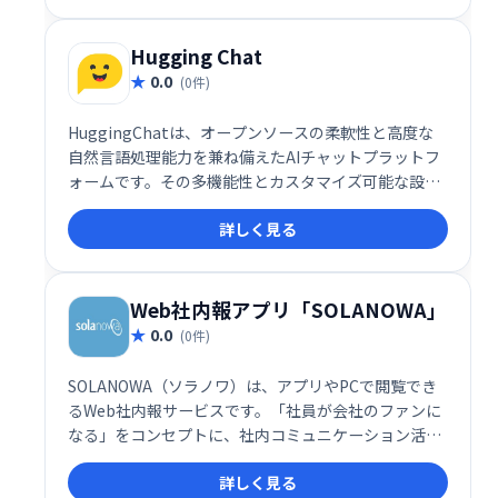
ど、生産性向上機能が充実。プロジェクトの成功を加
速します。
Hugging Chat
0.0
(0件)
HuggingChatは、オープンソースの柔軟性と高度な
自然言語処理能力を兼ね備えたAIチャットプラットフ
ォームです。その多機能性とカスタマイズ可能な設計
により、個人から企業、さらには研究機関まで、幅広
詳しく見る
いユーザーに最適なソリューションを提供します。
Web社内報アプリ「SOLANOWA」
0.0
(0件)
SOLANOWA（ソラノワ）は、アプリやPCで閲覧でき
るWeb社内報サービスです。「社員が会社のファンに
なる」をコンセプトに、社内コミュニケーション活性
化を支援します。豊富な機能で情報共有を効率化し、
詳しく見る
エンゲージメント向上に貢献します。2021年にはITR