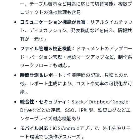
ー、テーブル表示など用途に応じて切替可能。複数プ
ロジェクトの進捗管理も容易
コミュニケーション機能が豊富
：リアルタイムチャッ
ト、ディスカッション、発表機能などを備え、情報共
有が一元化 。
ファイル管理＆校正機能
：ドキュメントのアップロー
ド・バージョン管理・承認マークアップなど、制作系
ワークフローにも対応 。
時間計測＆レポート
：作業時間の記録、見積との比
較、レポート生成により、コストや効率の可視化が可
能 。
統合性・セキュリティ
：Slack／Dropbox／Google
Driveなどとの連携、SSO、IP制限、監査ログなどエ
ンタープライズ対応機能あり
モバイル対応
：iOS/Androidアプリで、外出先やリモ
ート環境でも操作がスムーズ 。