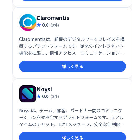
を成功に導きます。
Claromentis
0.0
(0件)
Claromentisは、組織のデジタルワークプレイスを構
築するプラットフォームです。従来のイントラネット
機能を拡張し、情報アクセス、コミュニケーション、
コラボレーション、ビジネスプロセスの合理化、スキ
詳しく見る
ル習得、サードパーティアプリ連携を1つの空間で実
現します。社員同士の円滑な連携と業務効率化を促進
し、生産性向上に貢献します。自宅のように快適で、
生産性の高いデジタル環境を提供します。
Noysi
0.0
(0件)
Noysiは、チーム、顧客、パートナー間のコミュニケ
ーションを効率化するプラットフォームです。リアル
タイムのチャット、1対1メッセージ、安全な無制限ク
ラウドストレージ、高度なタスクマネージャーなどを
詳しく見る
提供。ビデオ通話、画面共有、ファイル共有にも対応