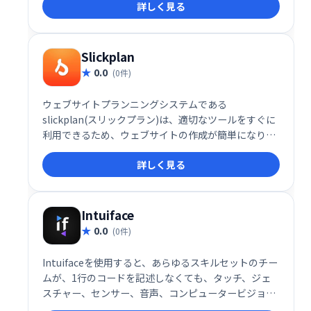
詳しく見る
立できるようにする、組み込みのインスタントメッセ
ージングおよびビデオ会議ツールが付属しています。
Slickplan
0.0
(0件)
ウェブサイトプランニングシステムである
slickplan(スリックプラン)は、適切なツールをすぐに
利用できるため、ウェブサイトの作成が簡単になりま
す。私たちのアプリは、あなたが得意なことに集中で
詳しく見る
きる直感的でエレガントなインターフェースを提供し
ます：あなた自身、あなたのビジネス、またはあなた
のクライアントのために素晴らしいウェブサイトを作
成します。
Intuiface
0.0
(0件)
Intuifaceを使用すると、あらゆるスキルセットのチー
ムが、1行のコードを記述しなくても、タッチ、ジェ
スチャー、センサー、音声、コンピュータービジョン
などに対応する、データが豊富な並外れたデジタルコ