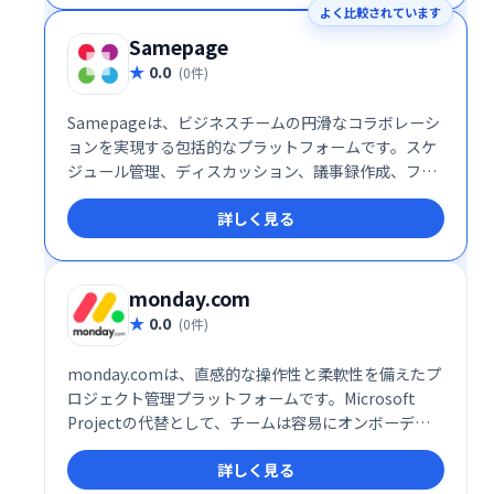
よく比較されています
スケーラブルな運用が可能です
Samepage
0.0
(0件)
Samepageは、ビジネスチームの円滑なコラボレーシ
ョンを実現する包括的なプラットフォームです。スケ
ジュール管理、ディスカッション、議事録作成、ファ
イル共有、インスタントメッセージ、タスク管理な
詳しく見る
ど、チームワークに必要な機能を一つに集約。情報の
一元化による効率化と、スムーズなコミュニケーショ
ン促進で、生産性向上をサポートします。単一のプラ
ットフォームでチームワークを強化し、ビジネスの成
monday.com
功に貢献します。
0.0
(0件)
monday.comは、直感的な操作性と柔軟性を備えたプ
ロジェクト管理プラットフォームです。Microsoft
Projectの代替として、チームは容易にオンボーディ
ングでき、各自のやり方で作業を管理できます。時間
詳しく見る
追跡、自動通知、カスタマイズ可能なワークフローな