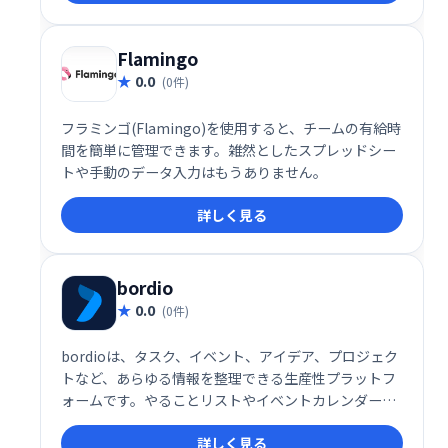
市場調査レポートで3年連続シェアNo.1を獲得。国内
外70万ユーザーにご利用いただいています。いつでも
どこでも、スムーズな情報伝達を実現します。
Flamingo
0.0
(0件)
フラミンゴ(Flamingo)を使用すると、チームの有給時
間を簡単に管理できます。雑然としたスプレッドシー
トや手動のデータ入力はもうありません。
詳しく見る
bordio
0.0
(0件)
bordioは、タスク、イベント、アイデア、プロジェク
トなど、あらゆる情報を整理できる生産性プラットフ
ォームです。やることリストやイベントカレンダーな
ども統合管理でき、効率的なワークフローを実現しま
詳しく見る
す。 日々の業務をスムーズに進め、生産性を向上させ