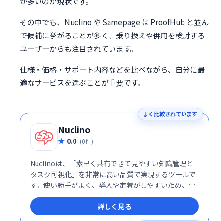
が多いのが現状です。
その中でも、Nuclino や Samepage は ProofHub と並ん
で候補に挙がることが多く、乗り換えや併用を検討する
ユーザーからも注目されています。
仕様・価格・サポート内容などを比べながら、自分に最
適なサービスを選ぶことが重要です。
よく比較されています
Nuclino
0.0
(0件)
Nuclinoは、「素早く共有できて見やすい知識管理と
タスク可視化」を非常に高い品質で実現するツールで
す。使い勝手がよく、導入や定着がしやすいため、コ
ミュニケーションコストや情報散逸に悩む企業にとっ
詳しく見る
て、魅力的なソリューションです。ENT向け機能とAI
支援を備えた有償プランも整っており、成長に応じた