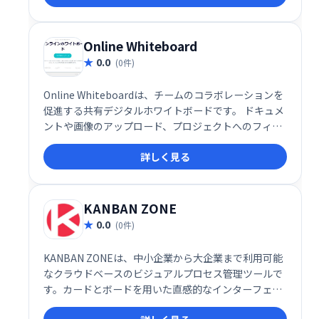
し、プロジェクトの整理や進捗管理をスムーズに行え
ます。アプリ連携機能も備え、既存ツールとの統合も
容易です。チーム、部門、プロジェクト単位での整理
Online Whiteboard
も可能です。
0.0
(0件)
Online Whiteboardは、チームのコラボレーションを
促進する共有デジタルホワイトボードです。 ドキュメ
ントや画像のアップロード、プロジェクトへのフィー
ドバック共有、ブレインストーミングなど、スムーズ
詳しく見る
な共同作業を実現します。高速で使いやすいインター
フェースで、誰でも簡単に利用できます。 チームのア
イデア創出と生産性向上に最適なツールです。
KANBAN ZONE
0.0
(0件)
KANBAN ZONEは、中小企業から大企業まで利用可能
なクラウドベースのビジュアルプロセス管理ツールで
す。カードとボードを用いた直感的なインターフェー
スで、プロジェクトやタスクの管理、コラボレーショ