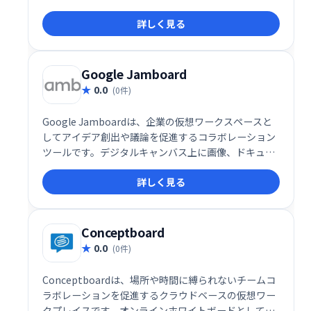
ケーションできます。シンプルで高速な操作性で、ウ
詳しく見る
ェブ上のペイントツールのように手軽に利用可能で
す。
Google Jamboard
0.0
(0件)
Google Jamboardは、企業の仮想ワークスペースと
してアイデア創出や議論を促進するコラボレーション
ツールです。デジタルキャンバス上に画像、ドキュメ
ント、スプレッドシートなどを自由に配置し、リアル
詳しく見る
タイムで共同作業が可能です。Webやローカルドライ
ブからのファイルインポートにも対応し、スムーズな
情報共有を実現します。チームでのブレインストーミ
ングやプロジェクト管理に最適です。
Conceptboard
0.0
(0件)
Conceptboardは、場所や時間に縛られないチームコ
ラボレーションを促進するクラウドベースの仮想ワー
クプレイスです。オンラインホワイトボードとして、