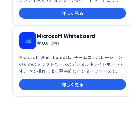
製品開発、プロジェクト計画、ブレインストーミン
詳しく見る
グ、仮想会議など、様々な用途に活用できます。リア
ルタイムでのフィードバック共有も可能にし、チーム
の生産性向上と円滑なコミュニケーションを支援しま
す。
Microsoft Whiteboard
0.0
(0件)
Microsoft Whiteboardは、チームコラボレーション
のためのクラウドベースのデジタルホワイトボードで
す。 ペン操作による直感的なインターフェースで、図
形描画、テーブル作成、コンテンツ編集、コメント投
詳しく見る
稿などを同時に行えます。画像追加、付箋、テキスト
入力も可能。場所を選ばず、リアルタイムでアイデア
を共有し、プロジェクトをスムーズに進めることがで
きます。