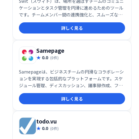
Swit（スウィト）は、場所を選ばずチームのコミュニ
ケーションとタスク管理を円滑に進めるためのツール
です。チームメンバー間の連携強化と、スムーズな業
務遂行を支援します。どこにいても、リアルタイムで
詳しく見る
情報共有やタスク管理を行い、生産性向上を実現しま
しょう。
Samepage
0.0
(0件)
Samepageは、ビジネスチームの円滑なコラボレーシ
ョンを実現する包括的なプラットフォームです。スケ
ジュール管理、ディスカッション、議事録作成、ファ
イル共有、インスタントメッセージ、タスク管理な
詳しく見る
ど、チームワークに必要な機能を一つに集約。情報の
一元化による効率化と、スムーズなコミュニケーショ
ン促進で、生産性向上をサポートします。単一のプラ
ットフォームでチームワークを強化し、ビジネスの成
todo.vu
功に貢献します。
0.0
(0件)