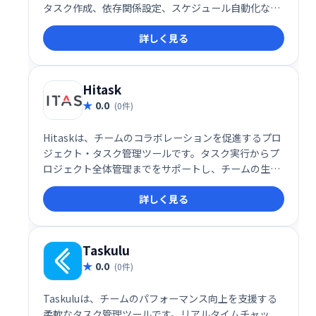
タスク作成、依存関係設定、スケジュール自動化な
ど、複雑なプロジェクトでも容易に管理できます。視
詳しく見る
覚的なガントチャートにより、プロジェクトの進捗状
況を明確に把握し、チーム間の連携をスムーズに進め
ることができます。 効率的なプロジェクト管理で、生
産性向上を実現しましょう。
Hitask
0.0
(0件)
Hitaskは、チームのコラボレーションを促進するプロ
ジェクト・タスク管理ツールです。タスク実行からプ
ロジェクト全体管理までをサポートし、チームの生産
性向上に貢献します。シンプルで使いやすいインター
詳しく見る
フェースで、スムーズな連携と効率的な業務遂行を実
現します。
Taskulu
0.0
(0件)
Taskuluは、チームのパフォーマンス向上を支援する
柔軟なタスク管理ツールです。リアルタイムチャッ