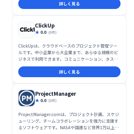
詳しく見る
す。15年以上の歴史と継続的なアップデートにより、
最新の開発トレンドにも対応可能です。
ClickUp
0.0
(0件)
ClickUpは、クラウドベースのプロジェクト管理ツー
ルです。中小企業から大企業まで、あらゆる規模のビ
ジネスで利用できます。コミュニケーション、タスク
管理、進捗状況の把握、アラート通知など、チームワ
詳しく見る
ークを円滑にする多彩な機能を搭載。タスクの割り当
てやステータス管理も容易に行え、効率的なプロジェ
クト遂行をサポートします。ビジネスの規模や業種を
問わず、スムーズなコラボレーションを実現します。
ProjectManager
0.0
(0件)
ProjectManager.comは、プロジェクト計画、スケジ
ューリング、チームコラボレーションを強力に支援す
るソフトウェアです。NASAや国連など世界1万以上の
チームが利用し、その信頼性と高い性能は広く認めら