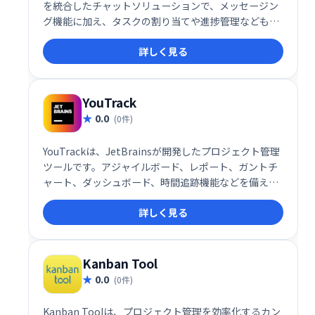
を統合したチャットソリューションで、メッセージン
グ機能に加え、タスクの割り当てや進捗管理なども一
元化します。
詳しく見る
YouTrack
0.0
(0件)
YouTrackは、JetBrainsが開発したプロジェクト管理
ツールです。アジャイルボード、レポート、ガントチ
ャート、ダッシュボード、時間追跡機能などを備え、
タスクや課題の追跡、顧客対応、スプリント計画など
詳しく見る
を効率化します。柔軟なワークフロー設定と、マーク
ダウンや絵文字反応にも対応。10ユーザーまでは無料
で利用でき、クラウドまたはスタンドアロンで導入可
能です。
Kanban Tool
0.0
(0件)
Kanban Toolは、プロジェクト管理を効率化するカン