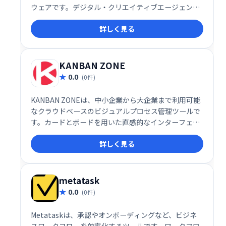
ウェアです。デジタル・クリエイティブエージェンシ
ー、マーケティング会社、コンサルティングビジネ
詳しく見る
ス、ソフトウェア企業、建築設計事務所などに最適な
ツールで、タスク管理から請求書の発行、オンライン
決済までビジネス運営を幅広くサポートします。
KANBAN ZONE
0.0
(0件)
KANBAN ZONEは、中小企業から大企業まで利用可能
なクラウドベースのビジュアルプロセス管理ツールで
す。カードとボードを用いた直感的なインターフェー
スで、プロジェクトやタスクの管理、コラボレーショ
詳しく見る
ン、優先順位付け、ワークフローの最適化を支援しま
す。インタラクティブなシステムにより、チーム全体
での効率的な作業を実現し、生産性向上に貢献しま
す。
metatask
0.0
(0件)
Metataskは、承認やオンボーディングなど、ビジネ