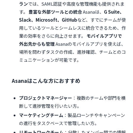
ラン
では、SAML認証や高度な管理機能も提供されま
す。
豊富な外部ツールとの統合
Asanaは、
G Suite、
Slack、Microsoft、GitHub
など、すでにチームが使
用しているツールとシームレスに統合できるため、作
業の効率をさらに向上させます。
モバイルアプリで
外出先からも管理
Asanaのモバイルアプリを使えば、
場所を問わずタスクの作成、進捗確認、チームとのコ
ミュニケーションが可能です。
Asanaはこんな方におすすめ
プロジェクトマネージャー
：複数のチームや部門を横
断して進捗管理を行いたい方。
マーケティングチーム
：製品ローンチやキャンペーン
の進行をタスクベースで管理したい方。
リモートワークチーム
：分散したメンバー間での情報