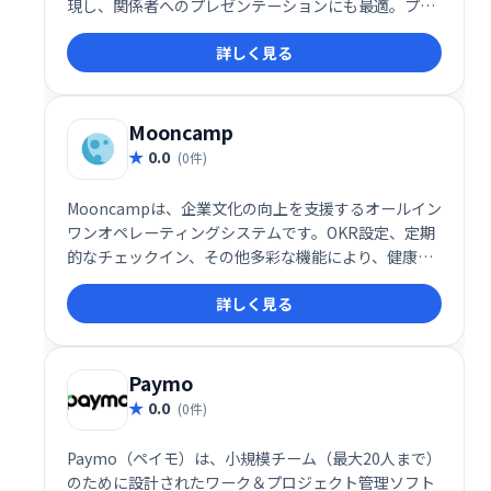
現し、関係者へのプレゼンテーションにも最適。プロ
フェッショナルな印象を与え、プロジェクトの推進を
詳しく見る
スムーズにします。
Mooncamp
0.0
(0件)
Mooncampは、企業文化の向上を支援するオールイン
ワンオペレーティングシステムです。OKR設定、定期
的なチェックイン、その他多彩な機能により、健康で
幸福感にあふれ、高いパフォーマンスを発揮できる職
詳しく見る
場環境を実現します。社員のエンゲージメントを高
め、組織全体の成長を促進します。
Paymo
0.0
(0件)
Paymo（ペイモ）は、小規模チーム（最大20人まで）
のために設計されたワーク＆プロジェクト管理ソフト