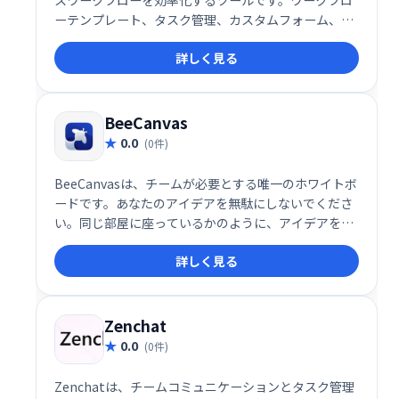
スワークフローを効率化するツールです。ワークフロ
ーテンプレート、タスク管理、カスタムフォーム、チ
ャット機能などを備え、社内プロセスの作成・整理を
詳しく見る
支援します。Zapier連携にも対応し、ブランドの一貫
性を保ちながら、業務効率の向上を実現します。チー
ムの生産性向上に最適なソリューションです。
BeeCanvas
0.0
(0件)
BeeCanvasは、チームが必要とする唯一のホワイトボ
ードです。あなたのアイデアを無駄にしないでくださ
い。同じ部屋に座っているかのように、アイデアを視
覚化して作業をすばやく完了します。BeeCanvasは、
詳しく見る
お気に入りの日常のツールともシームレスに統合でき
ます。
Zenchat
0.0
(0件)
Zenchatは、チームコミュニケーションとタスク管理