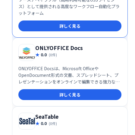
ス）として提供される高度なワークフロー自動化プラ
ットフォーム
詳しく見る
ONLYOFFICE Docs
0.0
(0件)
ONLYOFFICE Docsは、Microsoft Officeや
OpenDocument形式の文書、スプレッドシート、プ
レゼンテーションをオンラインで編集できる強力なオ
フィススイートです。豊富な編集ツールと共同編集機
詳しく見る
能により、チームワークの効率化を促進します。複雑
なフォーマットにも対応し、自社ウェブソリューショ
ンとのシームレスな連携も可能です。生産性向上と円
滑な情報共有を実現する、頼れるオフィスツールで
SeaTable
す。
0.0
(0件)