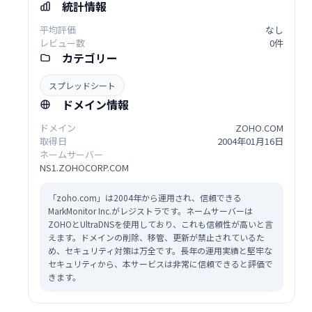
統計情報
平均評価
なし
レビュー数
0件
カテゴリー
スプレッドシート
ドメイン情報
ドメイン
ZOHO.COM
取得日
2004年01月16日
ネームサーバー
NS1.ZOHOCORP.COM
「zoho.com」は2004年から運用され、信頼できる
MarkMonitor Inc.がレジストラです。ネームサーバーは
ZOHOとUltraDNSを使用しており、これも信頼性が高いと言
えます。ドメインの削除、移管、更新が禁止されているた
め、セキュリティ対策は万全です。長年の運用実績と堅牢な
セキュリティから、本サービスは非常に信頼できると評価で
きます。