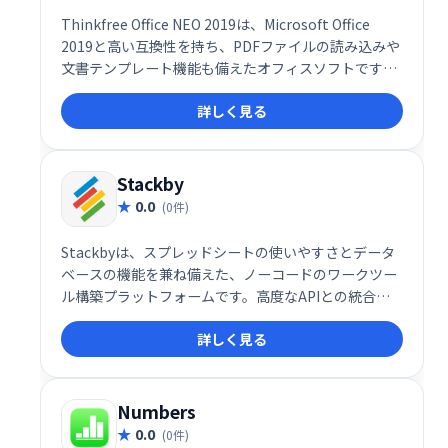
Thinkfree Office NEO 2019は、Microsoft Office
2019と高い互換性を持ち、PDFファイルの読み込みや
文書テンプレート機能も備えたオフィスソフトです。
文書作成、表計算、プレゼンテーションなど、様々な
詳しく見る
作業を快適に行えます。
Stackby
0.0
(0件)
Stackbyは、スプレッドシートの使いやすさとデータ
ベースの機能を兼ね備えた、ノーコードのワークツー
ル構築プラットフォームです。高度なAPIとの統合も
可能で、コーディング不要で独自の業務ツールを簡単
詳しく見る
に作成できます。柔軟性とシンプルさを両立し、作業
効率を大幅に向上させます。
Numbers
0.0
(0件)