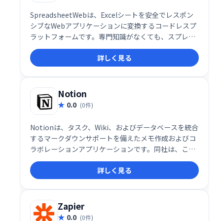
SpreadsheetWebは、Excelシートを安全でレスポン
シブなWebアプリケーションに変換するコードレスプ
ラットフォームです。専門知識がなくても、スプレッ
ドシートから直接、データベース駆動型のアプリケー
詳しく見る
ションを簡単に作成できます。組み込みのワークフロ
ーやレポート機能も備え、企業は重要な情報のガバナ
ンスを向上させ、独自のWebアプリケーションを管理
できます。ビジネスユーザー向けにエンドツーエンド
Notion
のソリューションを提供します。
0.0
(0件)
Notionは、タスク、Wiki、およびデータベースを統合
するマークダウンサポートを備えたメモ作成およびコ
ラボレーションアプリケーションです。同社は、この
アプリをメモ作成、プロジェクト管理、タスク管理の
詳しく見る
ためのオールインワンワークスペースと説明していま
す。
Zapier
0.0
(0件)