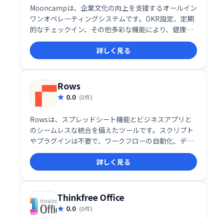
Mooncampは、企業文化の向上を支援するオールイン
ワンオペレーティングシステムです。OKR設定、定期
的なチェックイン、その他多彩な機能により、健康で
幸福感にあふれ、高いパフォーマンスを発揮できる職
詳しく見る
場環境を実現します。社員のエンゲージメントを高
め、組織全体の成長を促進します。
Rows
0.0
(0件)
Rowsは、スプレッドシート機能とビジネスアプリと
のシームレスな統合を備えたツールです。スクリプト
やプラグインは不要で、ワークフローの自動化、デー
タ分析、ダッシュボード共有、フォーム作成などを簡
詳しく見る
単に実現します。作成したアプリは美しいWebアプリ
として共有可能。複雑な作業をシンプルにし、業務効
率化を促進します。
Thinkfree Office
0.0
(0件)