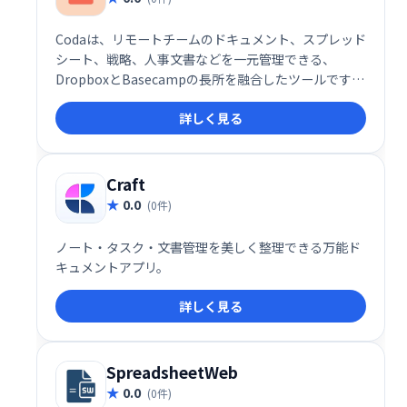
Codaは、リモートチームのドキュメント、スプレッド
シート、戦略、人事文書などを一元管理できる、
DropboxとBasecampの長所を融合したツールです。
様々なアプリを横断する煩わしさから解放され、アイ
詳しく見る
デアの共有やコラボレーションをスムーズに行えま
す。 柔軟なビルディングブロック機能で、ドキュメン
トをチームのニーズに合わせてカスタマイズ可能で
す。
Craft
0.0
(0件)
ノート・タスク・文書管理を美しく整理できる万能ド
キュメントアプリ。
詳しく見る
SpreadsheetWeb
0.0
(0件)