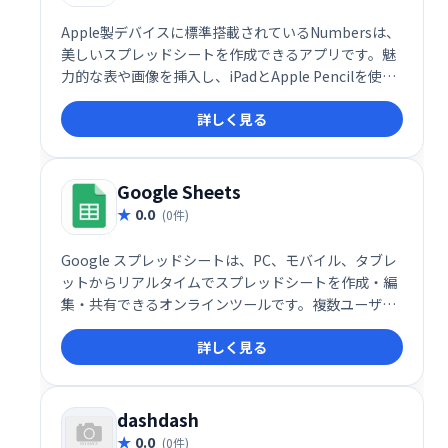
Apple製デバイスに標準搭載されているNumbersは、
美しいスプレッドシートを作成できるアプリです。魅
力的な表や画像を挿入し、iPadとApple Pencilを使え
ば、図表や手書きイラストも簡単に追加できます。直
詳しく見る
感的な操作で、分かりやすく魅力的なスプレッドシー
トを作成しましょう。
Google Sheets
0.0
(0件)
Google スプレッドシートは、PC、モバイル、タブレ
ットからリアルタイムでスプレッドシートを作成・編
集・共有できるオンラインツールです。複数ユーザー
での同時編集やデータの共有がスムーズに行え、場所
詳しく見る
を選ばず共同作業が可能です。ビジネスシーンから個
人利用まで幅広く活用できます。無料でご利用いただ
けます。
dashdash
0.0
(0件)