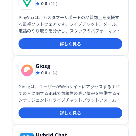
0.0
(0件)
PlayVoxは、カスタマーサポートの品質向上を支援す
る監視ソフトウェアです。ライブチャット、メール、
電話のやり取りを分析し、スタッフのパフォーマンス
や顧客体験を評価。わずか5分でQA監視プログラムを
詳しく見る
作成でき、コーチングやモチベーション向上に役立ち
ます。全チャネルの顧客対応を分析することで、より
効果的なサポート体制を構築できます。
Giosg
0.0
(0件)
Giosgは、ユーザーがWebサイトにアクセスするすべ
ての人に関する迅速で信頼性の高い情報を提供するイ
ンテリジェントなライブチャットプラットフォームで
す。このシステムは、各訪問者をスキャンして、行動
詳しく見る
レポートに基づいて、それらが「ホット」または「コ
ールド」の見込み客かどうかを評価するようにも設計
されています。
Hybrid.Chat