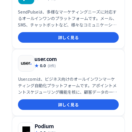
SendPulseは、多様なマーケティングニーズに対応す
るオールインワンのプラットフォームです。メール、
SMS、チャットボットなど、様々なコミュニケーショ
ンチャネルを活用したマーケティングキャンペーンを
詳しく見る
効率的に実行できます。ユーザーフレンドリーなイン
ターフェースで、初心者にも簡単に利用可能。顧客エ
ンゲージメントを高め、ビジネス成長を促進します。
詳細な分析機能も搭載し、効果測定も容易です。
user.com
0.0
(0件)
User.comは、ビジネス向けのオールインワンマーケ
ティング自動化プラットフォームです。アポイントメ
ントスケジューリング機能を核に、顧客データの一元
管理でエンゲージメントとコンバージョン率向上を実
詳しく見る
現します。様々なコミュニケーションチャネルを統合
し、効率的な顧客接点を促進。予約スケジュールの最
適化で、ビジネス成長を支援します。
Podium