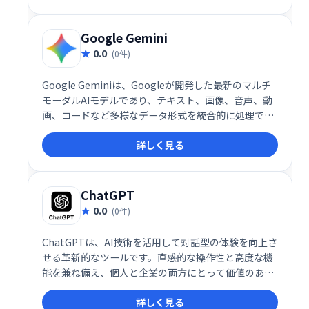
注目されています。
Google Gemini
0.0
(0件)
Google Geminiは、Googleが開発した最新のマルチ
モーダルAIモデルであり、テキスト、画像、音声、動
画、コードなど多様なデータ形式を統合的に処理でき
る点が特徴です。これにより、ユーザーは単一のプラ
詳しく見る
ットフォーム上で複数の情報源を組み合わせた高度な
タスクを実行できます。
ChatGPT
0.0
(0件)
ChatGPTは、AI技術を活用して対話型の体験を向上さ
せる革新的なツールです。直感的な操作性と高度な機
能を兼ね備え、個人と企業の両方にとって価値のある
ソリューションを提供します。その多用途性、拡張
詳しく見る
性、そして進化し続ける技術基盤により、ChatGPTは