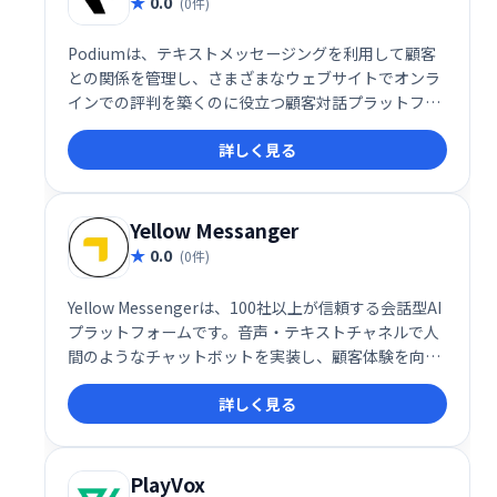
0.0
(0件)
Podiumは、テキストメッセージングを利用して顧客
との関係を管理し、さまざまなウェブサイトでオンラ
インでの評判を築くのに役立つ顧客対話プラットフォ
ームです。
詳しく見る
Yellow Messanger
0.0
(0件)
Yellow Messengerは、100社以上が信頼する会話型AI
プラットフォームです。音声・テキストチャネルで人
間のようなチャットボットを実装し、顧客体験を向上
させます。強力なNLPエンジン、感情分析、90以上の
詳しく見る
言語対応など、高度な機能を備え、コンタクトセンタ
ーの自動化にも貢献します。エンドツーエンドの会話
設計で、スムーズなコミュニケーションを実現しま
す。
PlayVox