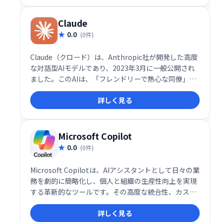
Claude
0.0
(0件)
Claude（クロード）は、Anthropic社が開発した高度
な対話型AIモデルであり、2023年3月に一般公開され
ました。このAIは、「フレンドリーで熱心な同僚」の
ように振る舞うことを目指して設計されており、ユー
詳しく見る
ザーとの自然な対話を通じて多様なタスクをサポート
します。
Microsoft Copilot
0.0
(0件)
Microsoft Copilotは、AIアシスタントとして日々の業
務を劇的に簡略化し、個人と組織の生産性向上を実現
する革新的なツールです。その高度な統合性、カスタ
マイズ性、そして自然言語での操作性により、デジタ
詳しく見る
ルワークプレイスの未来を切り開く重要な存在として