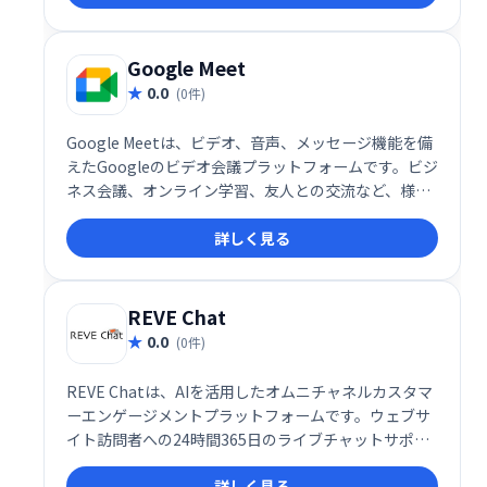
AIによるコミュニケーションの新しいスタンダードを
構築しています。
Google Meet
0.0
(0件)
Google Meetは、ビデオ、音声、メッセージ機能を備
えたGoogleのビデオ会議プラットフォームです。ビジ
ネス会議、オンライン学習、友人との交流など、様々
なシーンで活用できます。シンプルで高機能なインタ
詳しく見る
ーフェースで、スムーズなコミュニケーションを実
現。場所を選ばず、チームや仲間と簡単に繋がること
を可能にします。 無料プランから利用でき、ビジネス
ニーズにも対応する柔軟性も魅力です。
REVE Chat
0.0
(0件)
REVE Chatは、AIを活用したオムニチャネルカスタマ
ーエンゲージメントプラットフォームです。ウェブサ
イト訪問者への24時間365日のライブチャットサポー
トを提供し、リード獲得と販売促進を支援します。AI
詳しく見る
による効率的な対応と人間らしいサポートを両立し、