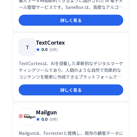
最大 3 ～ 4 時間節約できるように設計された AI 電子メ
ール管理サービスです。SaneBox は、高度なアルゴリ
ズムと機械学習を使用して、受信した電子メールを重
詳しく見る
要度に応じて自動的にフォルダーに分類します。これ
により、無関係なメッセージを分類する時間を減ら
し、重要なこと、つまり電子メール以外のあらゆるこ
とに集中できるようになります。
TextCortex
T
0.0
(0件)
TextCortexは、AIを搭載した革新的なデジタルマーケ
ティングツールであり、人間のような自然で効果的な
コンテンツを簡単に作成できるプラットフォームで
す。この多機能ツールは、企業やマーケターが効率的
詳しく見る
に高品質なコンテンツを作成・管理できるように設計
されており、書き換えや要約、トーン調整など、コン
テンツ制作に必要な機能を一元化しています。
Mailgun
0.0
(0件)
Mailgunは、Forresterと提携し、既存の顧客データに