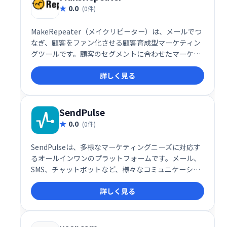
0.0
(0件)
MakeRepeater（メイクリピーター）は、メールでつ
なぎ、顧客をファン化させる顧客育成型マーケティン
グツールです。顧客のセグメントに合わせたマーケテ
ィングアプローチが可能です。Makeshopとの連携が
詳しく見る
できます。
SendPulse
0.0
(0件)
SendPulseは、多様なマーケティングニーズに対応す
るオールインワンのプラットフォームです。メール、
SMS、チャットボットなど、様々なコミュニケーショ
ンチャネルを活用したマーケティングキャンペーンを
詳しく見る
効率的に実行できます。ユーザーフレンドリーなイン
ターフェースで、初心者にも簡単に利用可能。顧客エ
ンゲージメントを高め、ビジネス成長を促進します。
詳細な分析機能も搭載し、効果測定も容易です。