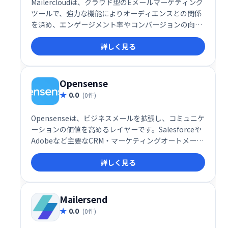
Mailercloudは、クラウド型のEメールマーケティング
ツールで、強力な機能によりオーディエンスとの関係
を深め、エンゲージメント率やコンバージョンの向上
を支援します。直感的なインターフェースと柔軟な機
詳しく見る
能で、マーケティングキャンペーンを効果的に展開し
たい企業に最適です。
Opensense
0.0
(0件)
Opensenseは、ビジネスメールを拡張し、コミュニケ
ーションの価値を高めるレイヤーです。Salesforceや
Adobeなど主要なCRM・マーケティングオートメーシ
ョンツールとのネイティブ連携により、メール送信時
詳しく見る
に3つの強力な機能を利用可能。日常業務の効率化と
生産性向上に貢献します。よりスマートなコミュニケ
ーションで、ビジネスの可能性を最大限に引き出しま
しょう。
Mailersend
0.0
(0件)