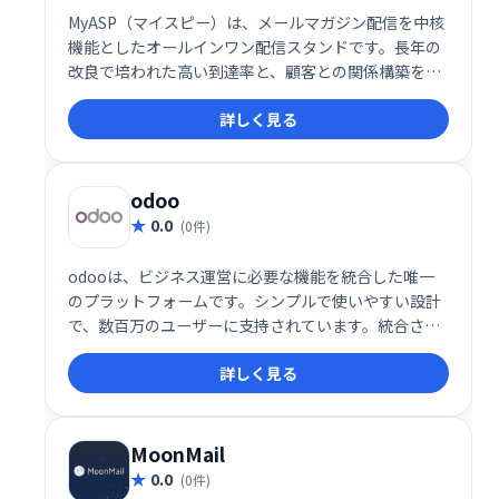
MyASP（マイスピー）は、メールマガジン配信を中核
機能としたオールインワン配信スタンドです。長年の
改良で培われた高い到達率と、顧客との関係構築を支
援する機能が充実。安定した成果に繋がるビジネスを
詳しく見る
実現します。メール配信だけでなく、顧客とのリレー
ションシップ強化にも貢献し、ビジネスの成長をサポ
ートします。
odoo
0.0
(0件)
odooは、ビジネス運営に必要な機能を統合した唯一
のプラットフォームです。シンプルで使いやすい設計
で、数百万のユーザーに支持されています。統合され
たアプリにより、業務効率化を実現し、ビジネスの成
詳しく見る
長を支援します。
MoonMail
0.0
(0件)