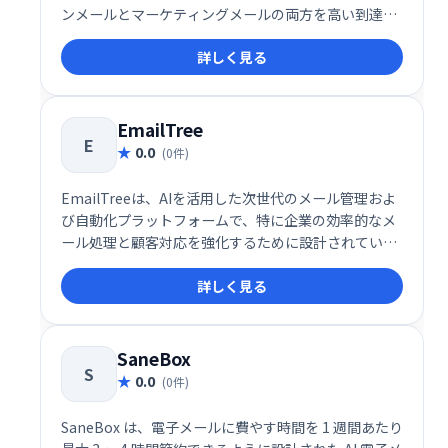
ンメールとマーケティングメールの両方を高い到達率
とスピードで届けることに特化したソリューションで
詳しく見る
す。メールの信頼性や配信パフォーマンスに加え、開
発者体験（DX）を徹底的に重視した設計により、
SaaS企業やスタートアップを中心に注目を集めていま
す。
EmailTree
E
0.0
(0件)
EmailTreeは、AIを活用した次世代のメール管理およ
び自動化プラットフォームで、特に企業の効率的なメ
ール処理と顧客対応を強化するために設計されていま
す。このサービスは、AIによるメールの分類、返信提
詳しく見る
案、センチメント分析を統合し、受信トレイ管理の生
産性を劇的に向上させます。
SaneBox
S
0.0
(0件)
SaneBox は、電子メールに費やす時間を 1 週間あたり