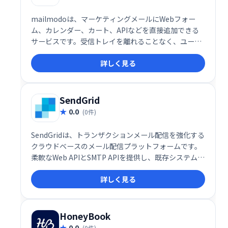
mailmodoは、マーケティングメールにWebフォー
ム、カレンダー、カート、APIなどを直接追加できる
サービスです。受信トレイを離れることなく、ユーザ
ーはメール内で必要なアクションを実行できます。こ
詳しく見る
れにより、エンゲージメントの向上とコンバージョン
率の改善に貢献します。顧客体験をスムーズにし、効
率的なマーケティングを実現しましょう。
SendGrid
0.0
(0件)
SendGridは、トランザクションメール配信を強化する
クラウドベースのメール配信プラットフォームです。
柔軟なWeb APIとSMTP APIを提供し、既存システムと
の容易な統合を実現します。スケーラブルなインフラ
詳しく見る
ストラクチャにより、大量のメール送信にも対応可
能。数分で稼働開始でき、ビジネスの成長をサポート
します。
HoneyBook
0.0
(0件)