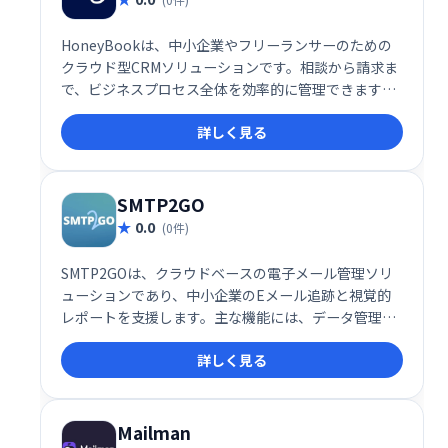
HoneyBookは、中小企業やフリーランサーのための
クラウド型CRMソリューションです。相談から請求ま
で、ビジネスプロセス全体を効率的に管理できます。
プロジェクト管理、顧客予約、請求書発行、オンライ
詳しく見る
ン契約、支払い管理など、ビジネスに必要な機能をワ
ンストップで提供。スムーズなワークフローを実現
し、生産性を向上させます。
SMTP2GO
0.0
(0件)
SMTP2GOは、クラウドベースの電子メール管理ソリ
ューションであり、中小企業のEメール追跡と視覚的
レポートを支援します。主な機能には、データ管理、
電子メールモニタリング、ブラックリスト、品質テス
詳しく見る
ト、記録管理、電子メール認証、APIなどがありま
す。
Mailman