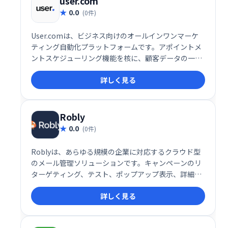
user.com
0.0
(0件)
User.comは、ビジネス向けのオールインワンマーケ
ティング自動化プラットフォームです。アポイントメ
ントスケジューリング機能を核に、顧客データの一元
管理でエンゲージメントとコンバージョン率向上を実
詳しく見る
現します。様々なコミュニケーションチャネルを統合
し、効率的な顧客接点を促進。予約スケジュールの最
適化で、ビジネス成長を支援します。
Robly
0.0
(0件)
Roblyは、あらゆる規模の企業に対応するクラウド型
のメール管理ソリューションです。キャンペーンのリ
ターゲティング、テスト、ポップアップ表示、詳細な
レポート作成など、効果的なメールマーケティングに
詳しく見る
必要な機能を備えています。効率的なメール運用で顧
客エンゲージメントを高め、ビジネス成長を支援しま
す。