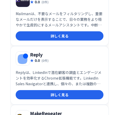
0.0
(0件)
Mailmanは、不要なメールをフィルタリングし、重要
なメールだけを表示することで、日々の業務をより穏
やかで生産的にするメールアシスタントです。中断を
最小限に抑え、集中力を高め、効率的なメール管理を
詳しく見る
実現します。 煩わしいメールに邪魔されることなく、
大切な業務に集中しましょう。
Reply
0.0
(0件)
Replyは、LinkedInで潜在顧客の調査とエンゲージメ
ントを効率化するChrome拡張機能です。LinkedIn
Sales Navigatorと連携し、個々の、または複数の見
込み客のメールアドレスを迅速かつ簡単に検索・確認
詳しく見る
できます。営業活動の効率化に役立つツールです。
MakeRepeater