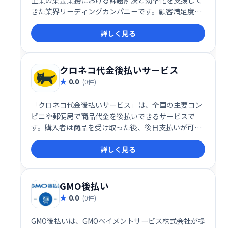
きた業界リーディングカンパニーです。顧客満足度を
追求し、業界最大級の年間決済数を誇ります。集金業
詳しく見る
務の最適化でお困りの企業様は、ぜひアプラスにご相
談ください。
クロネコ代金後払いサービス
0.0
(0件)
「クロネコ代金後払いサービス」は、全国の主要コン
ビニや郵便局で商品代金を後払いできるサービスで
す。購入者は商品を受け取った後、後日支払いが可能
です。ヤマトクレジットファイナンス株式会社が代金
詳しく見る
を立替払いするため、販売店は迅速に売上を確保でき
ます。お客様は便利な後払い決済で、安心してショッ
ピングをお楽しみいただけます。
GMO後払い
0.0
(0件)
GMO後払いは、GMOペイメントサービス株式会社が提