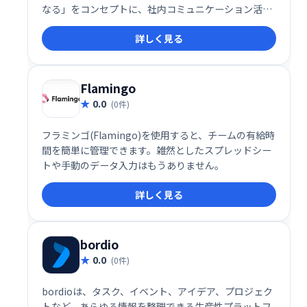
なる」をコンセプトに、社内コミュニケーション活性
化を支援します。豊富な機能で情報共有を効率化し、
詳しく見る
エンゲージメント向上に貢献します。2021年にはITR
市場調査レポートで3年連続シェアNo.1を獲得。国内
外70万ユーザーにご利用いただいています。いつでも
どこでも、スムーズな情報伝達を実現します。
Flamingo
0.0
(0件)
フラミンゴ(Flamingo)を使用すると、チームの有給時
間を簡単に管理できます。雑然としたスプレッドシー
トや手動のデータ入力はもうありません。
詳しく見る
bordio
0.0
(0件)
bordioは、タスク、イベント、アイデア、プロジェク
トなど、あらゆる情報を整理できる生産性プラットフ