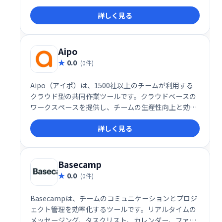
ビデオ通話に対応。チームでのゲームプレイ調整や仲
詳しく見る
間との交流に最適です。直感的なインターフェース
で、手軽にグループ通話やプライベートな会話も楽し
めます。世界中のユーザーと繋がり、様々なコミュニ
ティに参加することも可能です。
Aipo
0.0
(0件)
Aipo（アイポ）は、1500社以上のチームが利用する
クラウド型の共同作業ツールです。クラウドベースの
ワークスペースを提供し、チームの生産性向上と効率
的な共同作業を実現します。
詳しく見る
Basecamp
0.0
(0件)
Basecampは、チームのコミュニケーションとプロジ
ェクト管理を効率化するツールです。リアルタイムの
メッセージング、タスクリスト、カレンダー、ファイ