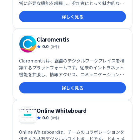
営に必要な機能を網羅し、参加者にとって魅力的な体
験を提供します。スムーズなイベント実施と参加者エ
詳しく見る
ンゲージメントの向上を実現し、オンラインイベント
を成功に導きます。
Claromentis
0.0
(0件)
Claromentisは、組織のデジタルワークプレイスを構
築するプラットフォームです。従来のイントラネット
機能を拡張し、情報アクセス、コミュニケーション、
コラボレーション、ビジネスプロセスの合理化、スキ
詳しく見る
ル習得、サードパーティアプリ連携を1つの空間で実
現します。社員同士の円滑な連携と業務効率化を促進
し、生産性向上に貢献します。自宅のように快適で、
生産性の高いデジタル環境を提供します。
Online Whiteboard
0.0
(0件)
Online Whiteboardは、チームのコラボレーションを
促進する共有デジタルホワイトボードです。 ドキュメ