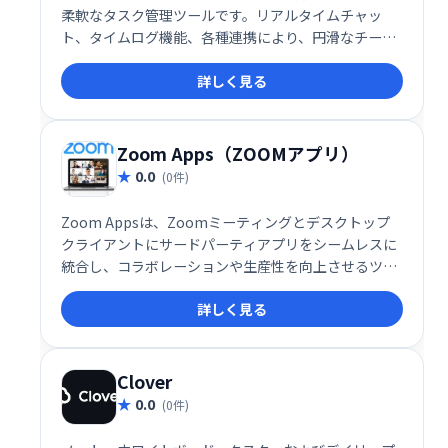
柔軟なタスク管理ツールです。リアルタイムチャッ
ト、タイムログ機能、各種連携により、円滑なチーム
ワークと生産性向上を実現します。タスク管理を効率
詳しく見る
化し、成果最大化を目指せる、頼れるビジネスパート
ナーです。
Zoom Apps（ZOOMアプリ）
0.0
(0件)
Zoom Appsは、Zoomミーティングとデスクトップ
クライアントにサードパーティアプリをシームレスに
統合し、コラボレーションや生産性を向上させるツー
ルです。現在約50種類のアプリが利用可能で、エンタ
詳しく見る
ーテインメントも強化します。会議中にアプリを直接
起動し、より効率的で充実したミーティングを実現で
きます。
Clover
0.0
(0件)