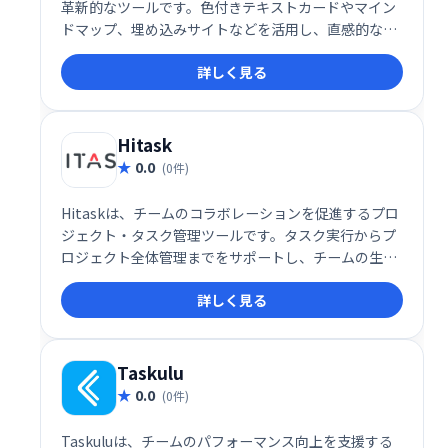
革新的なツールです。色付きテキストカードやマイン
ドマップ、埋め込みサイトなどを活用し、直感的な操
作で作業を効率化。オンラインコラボレーションにも
詳しく見る
対応し、チームでの作業もスムーズに進められます。
9月と10月は全アカウント無料でご利用いただけま
す。独自のハイパースペースで、創造性を最大限に発
揮しましょう！
Hitask
0.0
(0件)
Hitaskは、チームのコラボレーションを促進するプロ
ジェクト・タスク管理ツールです。タスク実行からプ
ロジェクト全体管理までをサポートし、チームの生産
性向上に貢献します。シンプルで使いやすいインター
詳しく見る
フェースで、スムーズな連携と効率的な業務遂行を実
現します。
Taskulu
0.0
(0件)
Taskuluは、チームのパフォーマンス向上を支援する