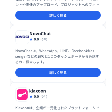
ントや画像のアップロード、プロジェクトへのフィー
ドバック共有、ブレインストーミングなど、スムーズ
詳しく見る
な共同作業を実現します。高速で使いやすいインター
フェースで、誰でも簡単に利用できます。 チームのア
イデア創出と生産性向上に最適なツールです。
NovoChat
0.0
(0件)
NovoChatは、WhatsApp、LINE、FacebookMes​​
sengerなどの顧客と1つのダッシュボードから会話す
るのに役立ちます。
詳しく見る
klaxoon
0.0
(0件)
Klaxoonは、企業が一元化されたプラットフォームで