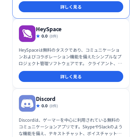
ラウドストレージ、高度なタスクマネージャーなどを
詳しく見る
提供。ビデオ通話、画面共有、ファイル共有にも対応
し、プロジェクトの整理や進捗管理をスムーズに行え
ます。アプリ連携機能も備え、既存ツールとの統合も
容易です。チーム、部門、プロジェクト単位での整理
HeySpace
も可能です。
0.0
(0件)
HeySpaceは無料のタスクであり、コミュニケーショ
ンおよびコラボレーション機能を備えたシンプルなプ
ロジェクト管理ソフトウェアです。 クライアント、ベ
ンダー、従業員とプロジェクトを調整および整理する
詳しく見る
ことにより、エンゲージメント、満足度、透明性を高
めます。
Discord
0.0
(0件)
Discordは、ゲーマーを中心に利用されている無料の
コミュニケーションアプリです。SkypeやSlackのよう
な機能を備え、テキストチャット、ボイスチャット、