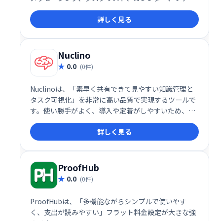
ル共有機能により、チームメンバーは常に状況を把握
詳しく見る
し、スムーズに連携できます。優先順位付けや期限管
理も容易になり、生産性の向上に貢献します。
Nuclino
0.0
(0件)
Nuclinoは、「素早く共有できて見やすい知識管理と
タスク可視化」を非常に高い品質で実現するツールで
す。使い勝手がよく、導入や定着がしやすいため、コ
ミュニケーションコストや情報散逸に悩む企業にとっ
詳しく見る
て、魅力的なソリューションです。ENT向け機能とAI
支援を備えた有償プランも整っており、成長に応じた
スケーラブルな運用が可能です
ProofHub
0.0
(0件)
ProofHubは、「多機能ながらシンプルで使いやす
く、支出が読みやすい」フラット料金設定が大きな強