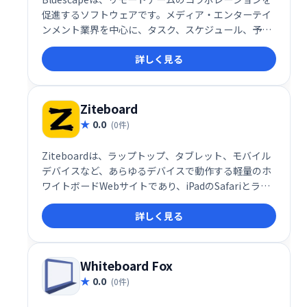
促進するソフトウェアです。メディア・エンターテイ
ンメント業界を中心に、タスク、スケジュール、予算
などをリアルタイムで共有・可視化することで、チー
詳しく見る
ム間の円滑なコミュニケーションと効率的な情報管理
を実現します。利害関係者やパートナーとの連携強化
にも最適です。
Ziteboard
0.0
(0件)
Ziteboardは、ラップトップ、タブレット、モバイル
デバイスなど、あらゆるデバイスで動作する軽量のホ
ワイトボードWebサイトであり、iPadのSafariとラッ
プトップ上のGoogleChromeの両方に最適化されてい
詳しく見る
ます。
Whiteboard Fox
0.0
(0件)