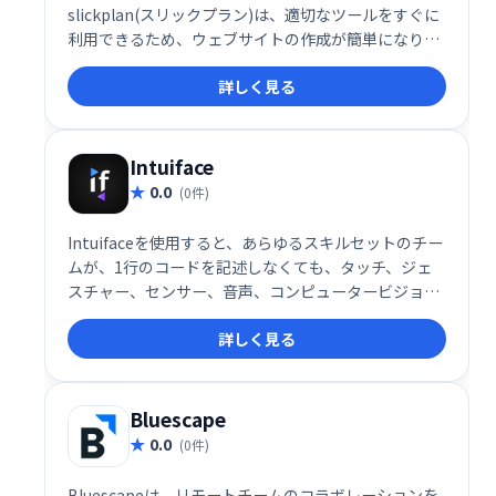
slickplan(スリックプラン)は、適切なツールをすぐに
利用できるため、ウェブサイトの作成が簡単になりま
す。私たちのアプリは、あなたが得意なことに集中で
詳しく見る
きる直感的でエレガントなインターフェースを提供し
ます：あなた自身、あなたのビジネス、またはあなた
のクライアントのために素晴らしいウェブサイトを作
成します。
Intuiface
0.0
(0件)
Intuifaceを使用すると、あらゆるスキルセットのチー
ムが、1行のコードを記述しなくても、タッチ、ジェ
スチャー、センサー、音声、コンピュータービジョン
などに対応する、データが豊富な並外れたデジタルコ
詳しく見る
ンテンツを配信できます。
Bluescape
0.0
(0件)
Bluescapeは、リモートチームのコラボレーションを