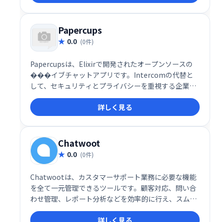
ーの自動化にも貢献します。エンドツーエンドの会話
設計で、スムーズなコミュニケーションを実現しま
す。
Papercups
0.0
(0件)
Papercupsは、Elixirで開発されたオープンソースの
���イブチャットアプリです。Intercomの代替と
して、セキュリティとプライバシーを重視する企業に
自己ホスト型ソリューションを提供します。ソースコ
詳しく見る
ードへのアクセスが可能で、カスタマイズ性に優れて
います。
Chatwoot
0.0
(0件)
Chatwootは、カスタマーサポート業務に必要な機能
を全て一元管理できるツールです。顧客対応、問い合
わせ管理、レポート分析などを効率的に行え、スムー
ズな顧客コミュニケーションを実現します。導入コス
詳しく見る
トを抑え、生産性向上に貢献します。