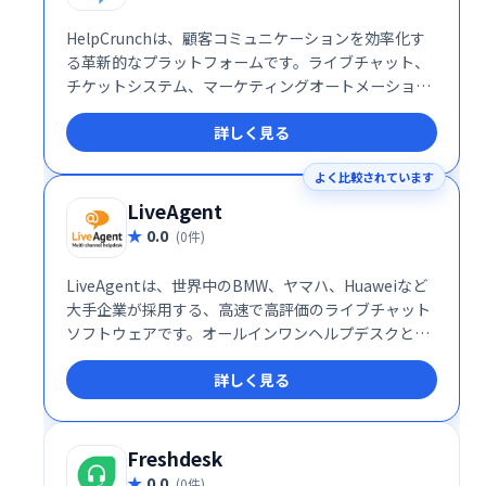
HelpCrunchは、顧客コミュニケーションを効率化す
る革新的なプラットフォームです。ライブチャット、
チケットシステム、マーケティングオートメーショ
ン、メールマーケティングなどを統合し、見込み客獲
詳しく見る
得から顧客維持まで、顧客ライフサイクル全体をサポ
ートします。Web・モバイルビジネスの顧客ロイヤル
よく比較されています
ティ向上と売上増加に貢献します。
LiveAgent
0.0
(0件)
LiveAgentは、世界中のBMW、ヤマハ、Huaweiなど
大手企業が採用する、高速で高評価のライブチャット
ソフトウェアです。オールインワンヘルプデスクとし
て、パーソナライズされた顧客対応を実現し、効率的
詳しく見る
なカスタマーサービスを提供します。2020年にはSMB
部門で最高評価を獲得。ワールドクラスのカスタマー
サポートを目指せる、フル機能のソリューションで
す。
Freshdesk
0.0
(0件)