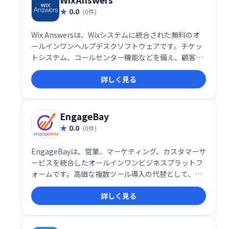
0.0
(0件)
Wix Answersは、Wixシステムに統合された無料のオ
ールインワンヘルプデスクソフトウェアです。チケッ
トシステム、コールセンター機能などを備え、顧客サ
ポートに必要なツールを網羅的に提供します。Wixユ
詳しく見る
ーザーは、Wix Answersを活用することで、独自のサ
ービスデスクを構築し、効率的なカスタマーサポート
を実現できます。ビジネス規模を問わず、スムーズな
顧客対応を支援します。
EngageBay
0.0
(0件)
EngageBayは、営業、マーケティング、カスタマーサ
ービスを統合したオールインワンビジネスプラットフ
ォームです。高価な複数ツール導入の代替として、電
子メールマーケティング、CRM、販売管理、ライブチ
詳しく見る
ャット、マーケティングオートメーションなどを提供
します。直感的なインターフェースでビジネスの維
持・成長を支援します。