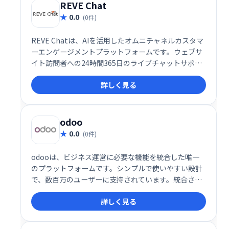
ニーズにも対応する柔軟性も魅力です。
REVE Chat
0.0
(0件)
REVE Chatは、AIを活用したオムニチャネルカスタマ
ーエンゲージメントプラットフォームです。ウェブサ
イト訪問者への24時間365日のライブチャットサポー
トを提供し、リード獲得と販売促進を支援します。AI
詳しく見る
による効率的な対応と人間らしいサポートを両立し、
顧客エンゲージメントの向上を実現します。
odoo
0.0
(0件)
odooは、ビジネス運営に必要な機能を統合した唯一
のプラットフォームです。シンプルで使いやすい設計
で、数百万のユーザーに支持されています。統合され
たアプリにより、業務効率化を実現し、ビジネスの成
詳しく見る
長を支援します。