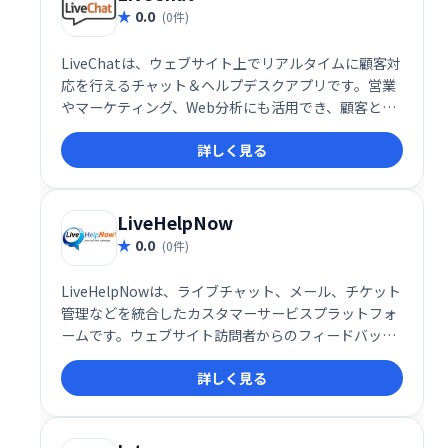
0.0
(0件)
LiveChatは、ウェブサイト上でリアルタイムに顧客対
応を行えるチャット＆ヘルプデスクアプリです。営業
やマーケティング、Web分析にも活用でき、顧客との
エンゲージメントを高めることで、売上向上に貢献し
詳しく見る
ます。チーム全体で顧客対応の効率を改善し、サービ
ス品質を向上させるための強力なツールです。
LiveHelpNow
0.0
(0件)
LiveHelpNowは、ライブチャット、メール、チケット
管理などを統合したカスタマーサービスプラットフォ
ームです。ウェブサイト訪問者からのフィードバック
収集、ターゲティングされたメッセージ送信、従業員
詳しく見る
トレーニング、通話管理など、顧客サービス向上のた
めの多様な機能を提供します。効率的なチケット管理
と自動化により、顧客対応の迅速化と業務効率化を実
現します。