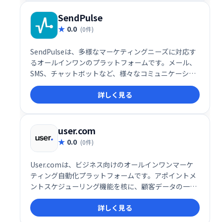
SendPulse
0.0
(0件)
SendPulseは、多様なマーケティングニーズに対応す
るオールインワンのプラットフォームです。メール、
SMS、チャットボットなど、様々なコミュニケーショ
ンチャネルを活用したマーケティングキャンペーンを
詳しく見る
効率的に実行できます。ユーザーフレンドリーなイン
ターフェースで、初心者にも簡単に利用可能。顧客エ
ンゲージメントを高め、ビジネス成長を促進します。
詳細な分析機能も搭載し、効果測定も容易です。
user.com
0.0
(0件)
User.comは、ビジネス向けのオールインワンマーケ
ティング自動化プラットフォームです。アポイントメ
ントスケジューリング機能を核に、顧客データの一元
管理でエンゲージメントとコンバージョン率向上を実
詳しく見る
現します。様々なコミュニケーションチャネルを統合
し、効率的な顧客接点を促進。予約スケジュールの最