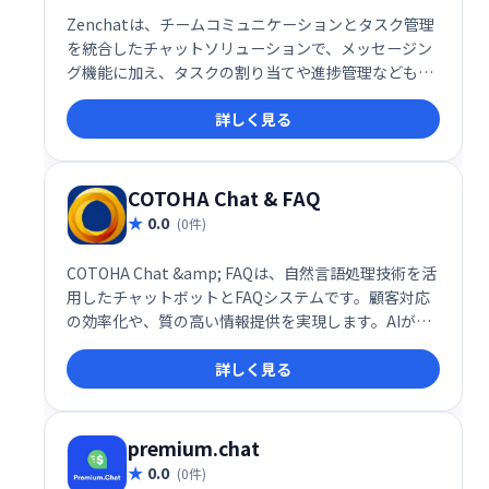
Zenchatは、チームコミュニケーションとタスク管理
を統合したチャットソリューションで、メッセージン
グ機能に加え、タスクの割り当てや進捗管理なども一
元化します。
詳しく見る
COTOHA Chat & FAQ
0.0
(0件)
COTOHA Chat &amp; FAQは、自然言語処理技術を活
用したチャットボットとFAQシステムです。顧客対応
の効率化や、質の高い情報提供を実現します。AIが顧
客の質問を理解し、的確な回答を提供することで、問
詳しく見る
い合わせ対応の負担を軽減し、顧客満足度の向上に貢
献します。導入実績も豊富で、様々な業種・規模の企
業で活用されています。
premium.chat
0.0
(0件)