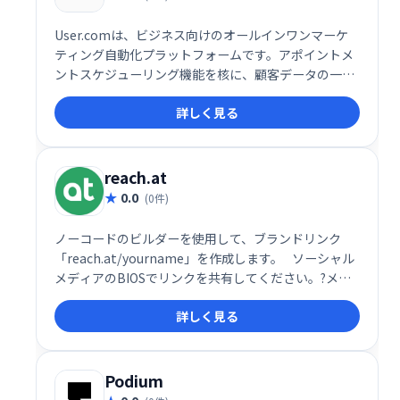
User.comは、ビジネス向けのオールインワンマーケ
ティング自動化プラットフォームです。アポイントメ
ントスケジューリング機能を核に、顧客データの一元
管理でエンゲージメントとコンバージョン率向上を実
詳しく見る
現します。様々なコミュニケーションチャネルを統合
し、効率的な顧客接点を促進。予約スケジュールの最
適化で、ビジネス成長を支援します。
reach.at
0.0
(0件)
ノーコードのビルダーを使用して、ブランドリンク
「reach.at/yourname」を作成します。⠀ソーシャル
メディアのBIOSでリンクを共有してください。?メー
ルの署名✉️など。誰かがあなたに連絡したときにすぐ
詳しく見る
にメール通知を受け取ります。
Podium