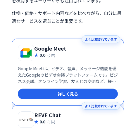
を検討するユーザーからも注目されています。
仕様・価格・サポート内容などを比べながら、自分に最
適なサービスを選ぶことが重要です。
よく比較されています
Google Meet
0.0
(0件)
Google Meetは、ビデオ、音声、メッセージ機能を備
えたGoogleのビデオ会議プラットフォームです。ビジ
ネス会議、オンライン学習、友人との交流など、様々
なシーンで活用できます。シンプルで高機能なインタ
詳しく見る
ーフェースで、スムーズなコミュニケーションを実
現。場所を選ばず、チームや仲間と簡単に繋がること
よく比較されています
を可能にします。 無料プランから利用でき、ビジネス
ニーズにも対応する柔軟性も魅力です。
REVE Chat
0.0
(0件)