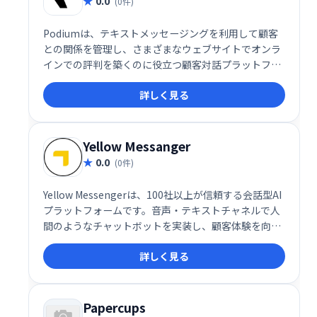
0.0
(0件)
Podiumは、テキストメッセージングを利用して顧客
との関係を管理し、さまざまなウェブサイトでオンラ
インでの評判を築くのに役立つ顧客対話プラットフォ
ームです。
詳しく見る
Yellow Messanger
0.0
(0件)
Yellow Messengerは、100社以上が信頼する会話型AI
プラットフォームです。音声・テキストチャネルで人
間のようなチャットボットを実装し、顧客体験を向上
させます。強力なNLPエンジン、感情分析、90以上の
詳しく見る
言語対応など、高度な機能を備え、コンタクトセンタ
ーの自動化にも貢献します。エンドツーエンドの会話
設計で、スムーズなコミュニケーションを実現しま
す。
Papercups