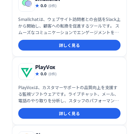
0.0
(0件)
Smallchatは、ウェブサイト訪問者との会話をSlack上
から開始し、顧客への転換を促進するツールです。 ス
ムーズなコミュニケーションでエンゲージメントを高
め、リード獲得を支援します。 ウェブサイトへのアク
詳しく見る
セス数を売上につなげたい企業様におすすめです。
PlayVox
0.0
(0件)
PlayVoxは、カスタマーサポートの品質向上を支援す
る監視ソフトウェアです。ライブチャット、メール、
電話のやり取りを分析し、スタッフのパフォーマンス
や顧客体験を評価。わずか5分でQA監視プログラムを
詳しく見る
作成でき、コーチングやモチベーション向上に役立ち
ます。全チャネルの顧客対応を分析することで、より
効果的なサポート体制を構築できます。