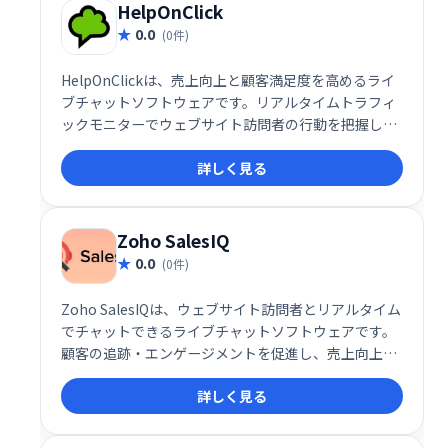
HelpOnClick
0.0
(0件)
HelpOnClickは、売上向上と顧客満足度を高めるライ
ブチャットソフトウェアです。リアルタイムトラフィ
ックモニターでウェブサイト訪問者の行動を把握し、
適切なタイミングでチャットに招待することで、見込
詳しく見る
み客を顧客へと転換します。ウェブサイトへの訪問者
を逃さず、エンゲージメントを高め、売上を伸ばした
い企業に最適なソリューションです。
Zoho SalesIQ
0.0
(0件)
Zoho SalesIQは、ウェブサイト訪問者とリアルタイム
でチャットできるライブチャットソフトウェアです。
顧客の追跡・エンゲージメントを促進し、売上向上に
貢献します。SEOや広告の効果測定にも役立ちます。2
詳しく見る
ユーザーまでは無料で利用可能です。 今すぐ無料プラ
ンを始めましょう！