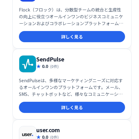
Flock（フロック）は、分散型チームの統合と生産性
の向上に役立つオールインワンのビジネスコミュニケ
ーションおよびコラボレーションプラットフォームで
す。
詳しく見る
SendPulse
0.0
(0件)
SendPulseは、多様なマーケティングニーズに対応す
るオールインワンのプラットフォームです。メール、
SMS、チャットボットなど、様々なコミュニケーショ
ンチャネルを活用したマーケティングキャンペーンを
詳しく見る
効率的に実行できます。ユーザーフレンドリーなイン
ターフェースで、初心者にも簡単に利用可能。顧客エ
ンゲージメントを高め、ビジネス成長を促進します。
詳細な分析機能も搭載し、効果測定も容易です。
user.com
0.0
(0件)