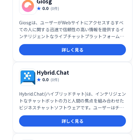
Giosg
0.0
(0件)
Giosgは、ユーザーがWebサイトにアクセスするすべ
ての人に関する迅速で信頼性の高い情報を提供するイ
ンテリジェントなライブチャットプラットフォームで
す。このシステムは、各訪問者をスキャンして、行動
詳しく見る
レポートに基づいて、それらが「ホット」または「コ
ールド」の見込み客かどうかを評価するようにも設計
されています。
Hybrid.Chat
0.0
(0件)
Hybrid.Chat(ハイブリッドチャト)は、インテリジェン
トなチャットボットの力と人間の焦点を組み合わせた
ビジネスチャットソフトウェアです。ユーザーはチャ
ットボットを作成して展開し、顧客、訪問者、潜在的
詳しく見る
な顧客と関わり、クエリへのスマートな応答を提供で
きます。