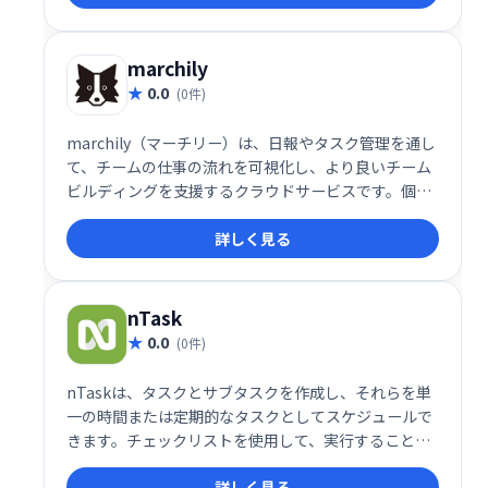
上を実現します。
marchily
0.0
(0件)
marchily（マーチリー）は、日報やタスク管理を通し
て、チームの仕事の流れを可視化し、より良いチーム
ビルディングを支援するクラウドサービスです。個人
の日々の業務状況とチーム全体の進捗状況を把握する
詳しく見る
ことで、生産性向上と円滑な連携を実現します。チー
ムの状況をリアルタイムに確認し、課題を早期に発見
し解決することで、より効率的なチームワークを目指
せます。
nTask
0.0
(0件)
nTaskは、タスクとサブタスクを作成し、それらを単
一の時間または定期的なタスクとしてスケジュールで
きます。チェックリストを使用して、実行することを
リストできます。さらに、プロジェクトを作成し、そ
詳しく見る
の下に複数のタスクを関連付けることができます。