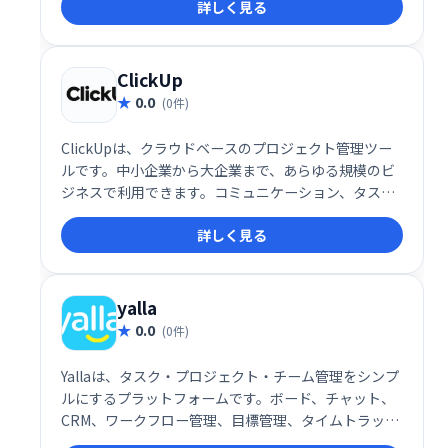
詳しく見る
やプロジェクト進捗の可視化に最適です。
ClickUp
0.0
(0件)
ClickUpは、クラウドベースのプロジェクト管理ツー
ルです。中小企業から大企業まで、あらゆる規模のビ
ジネスで利用できます。コミュニケーション、タスク
管理、進捗状況の把握、アラート通知など、チームワ
詳しく見る
ークを円滑にする多彩な機能を搭載。タスクの割り当
てやステータス管理も容易に行え、効率的なプロジェ
クト遂行をサポートします。ビジネスの規模や業種を
問わず、スムーズなコラボレーションを実現します。
yalla
0.0
(0件)
Yallaは、タスク・プロジェクト・チーム管理をシンプ
ルにするプラットフォームです。ボード、チャット、
CRM、ワークフロー管理、目標管理、タイムトラッキ
ング、ガントチャートなど、必要な機能を網羅。直感