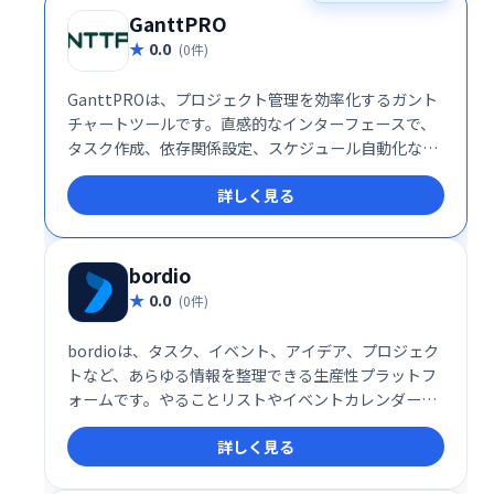
GanttPRO
0.0
(0件)
GanttPROは、プロジェクト管理を効率化するガント
チャートツールです。直感的なインターフェースで、
タスク作成、依存関係設定、スケジュール自動化な
ど、複雑なプロジェクトでも容易に管理できます。視
詳しく見る
覚的なガントチャートにより、プロジェクトの進捗状
況を明確に把握し、チーム間の連携をスムーズに進め
ることができます。 効率的なプロジェクト管理で、生
産性向上を実現しましょう。
bordio
0.0
(0件)
bordioは、タスク、イベント、アイデア、プロジェク
トなど、あらゆる情報を整理できる生産性プラットフ
ォームです。やることリストやイベントカレンダーな
ども統合管理でき、効率的なワークフローを実現しま
詳しく見る
す。 日々の業務をスムーズに進め、生産性を向上させ
たい方におすすめです。