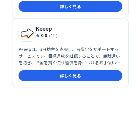
ャット機能などを備え、社内プロセスの作成・整理を
詳しく見る
支援します。Zapier連携にも対応し、ブランドの一貫
性を保ちながら、業務効率の向上を実現します。チー
ムの生産性向上に最適なソリューションです。
Keeep
0.0
(0件)
Keeepは、3日坊主を克服し、習慣化をサポートする
サービスです。目標達成を継続することで、無駄遣い
を防ぎ、お金を賢く使う習慣を身につけるお手伝いを
します。無理なく続けられる工夫が満載で、効果的な
詳しく見る
習慣化を実現します。