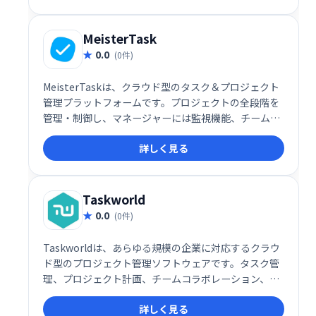
一元化による効率化と、スムーズなコミュニケーショ
ン促進で、生産性向上をサポートします。単一のプラ
ットフォームでチームワークを強化し、ビジネスの成
MeisterTask
功に貢献します。
0.0
(0件)
MeisterTaskは、クラウド型のタスク＆プロジェクト
管理プラットフォームです。プロジェクトの全段階を
管理・制御し、マネージャーには監視機能、チームメ
ンバーにはコラボレーション機能を提供することで、
詳しく見る
生産性向上とプロジェクトの迅速な完了を支援しま
す。直感的な操作性で、チームワークを効率化しま
す。
Taskworld
0.0
(0件)
Taskworldは、あらゆる規模の企業に対応するクラウ
ド型のプロジェクト管理ソフトウェアです。タスク管
理、プロジェクト計画、チームコラボレーション、進
捗レポート機能を提供し、iOS/Androidアプリにも対
詳しく見る
応。スムーズなプロジェクト遂行とチームワークの向