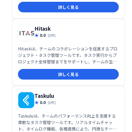
ントなどに最適で、スムーズな情報共有と整理を実現
詳しく見る
します。共同編集機能により、チームメンバーとの連
携もスムーズに行えます。生産性を向上させ、円滑な
チームワークを促進する強力なツールとして、
MeisterNoteをご活用ください。
Hitask
0.0
(0件)
Hitaskは、チームのコラボレーションを促進するプロ
ジェクト・タスク管理ツールです。タスク実行からプ
ロジェクト全体管理までをサポートし、チームの生産
性向上に貢献します。シンプルで使いやすいインター
詳しく見る
フェースで、スムーズな連携と効率的な業務遂行を実
現します。
Taskulu
0.0
(0件)
Taskuluは、チームのパフォーマンス向上を支援する
柔軟なタスク管理ツールです。リアルタイムチャッ
ト、タイムログ機能、各種連携により、円滑なチーム