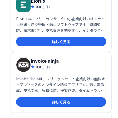
Elorus
0.0
(0件)
Elorusは、フリーランサーや中小企業向けのオンライ
ン請求・時間管理・請求ソフトウェアです。時間追
跡、請求書発行、支払管理を効率化し、インタラクテ
ィブなダッシュボードでビジネス状況をリアルタイム
詳しく見る
に把握できます。2014年以来、多くのユーザーの業務
効率化に貢献しています。眠れない夜を減らし、時間
を節約したい方におすすめです。
invoice ninja
0.0
(0件)
Invoice Ninjaは、フリーランサーと企業向けの無料オ
ープンソースのオンライン請求アプリです。請求書作
成、支払受領、経費追跡、提案作成、タイムトラッキ
ングを簡単に管理できます。シンプルで使いやすいイ
詳しく見る
ンターフェースで、業務効率化を支援します。