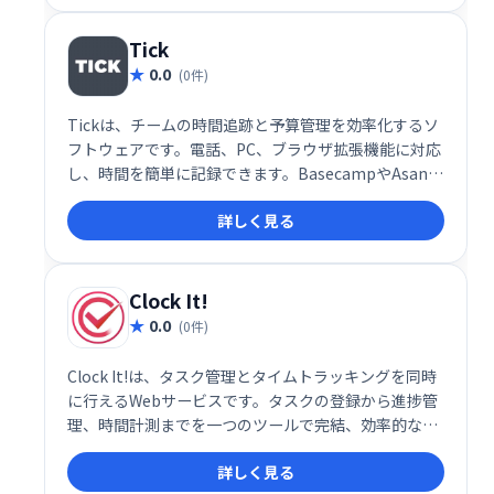
Tick
0.0
(0件)
Tickは、チームの時間追跡と予算管理を効率化するソ
フトウェアです。電話、PC、ブラウザ拡張機能に対応
し、時間を簡単に記録できます。BasecampやAsana
など主要なプロジェクト管理ツールと連携し、時間追
詳しく見る
跡データをプロジェクトに反映。QuickBooksや
FreshBooksへのエクスポートにも対応し、請求業務
もスムーズに行えます。
Clock It!
0.0
(0件)
Clock It!は、タスク管理とタイムトラッキングを同時
に行えるWebサービスです。タスクの登録から進捗管
理、時間計測までを一つのツールで完結、効率的な時
間管理と生産性向上を実現します。 作業時間やタスク
詳しく見る
の進捗状況を把握し、業務の改善に役立てましょう。