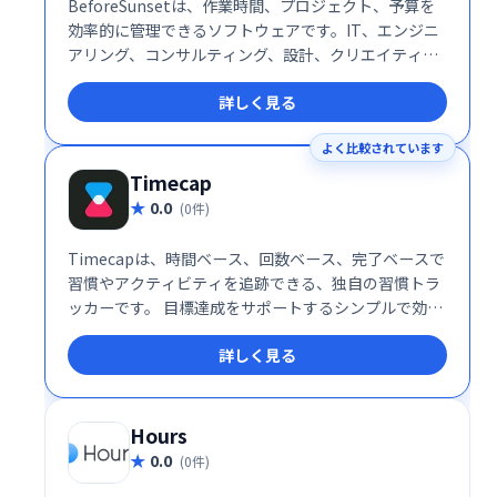
BeforeSunsetは、作業時間、プロジェクト、予算を
効率的に管理できるソフトウェアです。IT、エンジニ
アリング、コンサルティング、設計、クリエイティブ
産業の企業や個人に最適です。時間追跡と予算管理を
詳しく見る
統合し、業務の可視化と効率化を実現します。より便
利で安心な業務遂行を支援することで、生産性向上に
よく比較されています
貢献します。
Timecap
0.0
(0件)
Timecapは、時間ベース、回数ベース、完了ベースで
習慣やアクティビティを追跡できる、独自の習慣トラ
ッカーです。 目標達成をサポートするシンプルで効果
的なツールで、日々の習慣形成をスムーズにします。
詳しく見る
時間を意識した管理で、生産性を向上させましょう。
Hours
0.0
(0件)