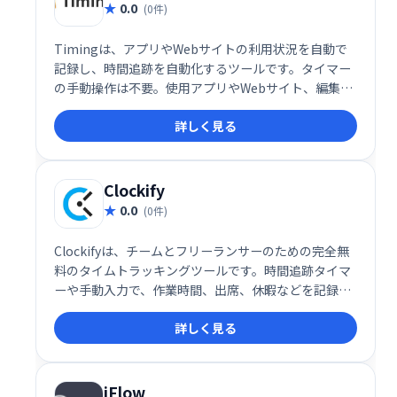
0.0
(0件)
Timingは、アプリやWebサイトの利用状況を自動で
記録し、時間追跡を自動化するツールです。タイマー
の手動操作は不要。使用アプリやWebサイト、編集ド
キュメントなどを自動的にログ記録し、データは自
詳しく見る
動・手動で分類可能です。包括的なレポート機能や請
求書作成機能も備え、業務効率化を支援します。
Clockify
0.0
(0件)
Clockifyは、チームとフリーランサーのための完全無
料のタイムトラッキングツールです。時間追跡タイマ
ーや手動入力で、作業時間、出席、休暇などを記録
し、プロジェクトやクライアント別に管理できます。
詳しく見る
週次、月次、年次のレポート生成にも対応し、Web、
モバイル、デスクトップで利用可能です。
iFlow