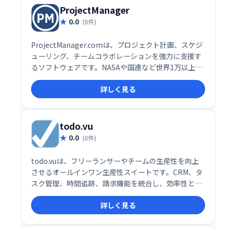
ProjectManager
0.0
(0件)
ProjectManager.comは、プロジェクト計画、スケジ
ューリング、チームコラボレーションを強力に支援す
るソフトウェアです。NASAや国連など世界1万以上の
チームが利用し、その信頼性と高い性能は広く認めら
詳しく見る
れています。小規模から大規模プロジェクトまで対応
し、成功に必要なツールをすべて提供します。
todo.vu
0.0
(0件)
todo.vuは、フリーランサーやチームの生産性を向上
させるオールインワン生産性スイートです。CRM、タ
スク管理、時間追跡、請求機能を統合し、効率性と透
明性を高めます。フリーランサーは無料で利用でき、
詳しく見る
チーム向けプランも11ユーザーまで利用可能です。効
率的な業務管理を実現し、ビジネスの成長をサポート