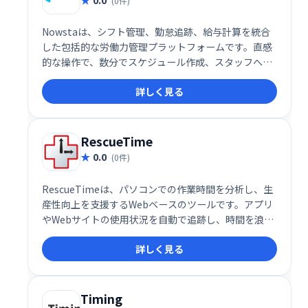
(0件)
Nowstaは、シフト管理、勤怠追跡、給与計算を統合
した包括的な労働力管理プラットフォームです。直感
的な操作で、数分でスケジュール作成、スタッフへの
シフト配信、勤怠管理、給与計算データのエクスポー
詳しく見る
トが可能です。モバイルアプリにも対応し、スタッフ
の迅速な対応と業務効率化を実現します。時間管理の
ストレスから解放され、スムーズな運営をサポートし
ます。
RescueTime
0.0
(0件)
RescueTimeは、パソコンでの作業時間を分析し、生
産性向上を支援するWebベースのツールです。アプリ
やWebサイトの使用状況を自動で追跡し、時間を浪費
している要因を特定、改善を促します。日々の習慣を
詳しく見る
把握し、集中力を高めて生産性を最大化したい方にお
すすめです。
Timing