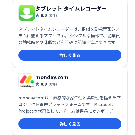
します。
タブレット タイムレコーダー
0.0
(0件)
タブレットタイムレコーダーは、iPadを勤怠管理シス
テムに変えるアプリです。 シンプルな操作で、従業員
の勤務時間や休暇などを正確に記録・管理できます。
ペーパーレス化による効率化を実現し、人件費削減に
詳しく見る
も貢献します。 iPadを活用した手軽さと、正確なデー
タ管理を両立した、革新的なタイムレコーダーです。
monday.com
0.0
(0件)
monday.comは、直感的な操作性と柔軟性を備えたプ
ロジェクト管理プラットフォームです。Microsoft
Projectの代替として、チームは容易にオンボーディ
ングでき、各自のやり方で作業を管理できます。時間
詳しく見る
追跡、自動通知、カスタマイズ可能なワークフローな
ど、生産性向上機能が充実。プロジェクトの成功を加