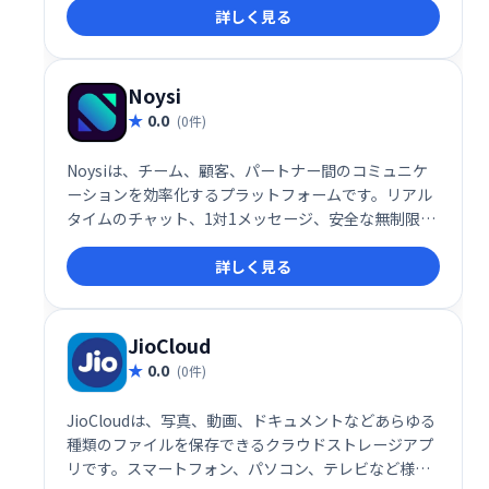
詳しく見る
Noysi
0.0
(0件)
Noysiは、チーム、顧客、パートナー間のコミュニケ
ーションを効率化するプラットフォームです。リアル
タイムのチャット、1対1メッセージ、安全な無制限ク
ラウドストレージ、高度なタスクマネージャーなどを
詳しく見る
提供。ビデオ通話、画面共有、ファイル共有にも対応
し、プロジェクトの整理や進捗管理をスムーズに行え
ます。アプリ連携機能も備え、既存ツールとの統合も
容易です。チーム、部門、プロジェクト単位での整理
JioCloud
も可能です。
0.0
(0件)
JioCloudは、写真、動画、ドキュメントなどあらゆる
種類のファイルを保存できるクラウドストレージアプ
リです。スマートフォン、パソコン、テレビなど様々