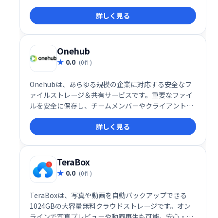
ン管理などを提供し、チームでの作業効率を向上させ
詳しく見る
ます。SaaS、iOS、Androidに対応し、ドキュメント
やウェビナーによるトレーニングも用意。月額$2.50〜
利用可能で、無料プランと無料トライアルも提供して
います。Onehub、Box、Tresoritなどとの競合製品
Onehub
として、高い利便性を誇ります。
0.0
(0件)
Onehubは、あらゆる規模の企業に対応する安全なフ
ァイルストレージ＆共有サービスです。重要なファイ
ルを安全に保存し、チームメンバーやクライアントと
簡単に共有できます。スムーズな共同作業を実現し、
詳しく見る
ビジネスの効率化をサポートします。
TeraBox
0.0
(0件)
TeraBoxは、写真や動画を自動バックアップできる
1024GBの大容量無料クラウドストレージです。オン
ラインで写真プレビューや動画再生も可能。安心・安