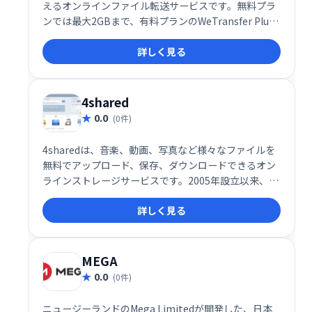
えるオンラインファイル転送サービスです。無料プラ
ンでは最大2GBまで、有料プランのWeTransfer Plus
では最大20GBまで送受信可能です。登録不要で利用
詳しく見る
できる無料プランも魅力です。直感的なインターフェ
ースで、手間をかけずにファイルを共有できます。
4shared
0.0
(0件)
4sharedは、音楽、動画、写真など様々なファイルを
無料でアップロード、保存、ダウンロードできるオン
ラインストレージサービスです。2005年設立以来、世
界中で利用されており、高品質のホスティングと共有
詳しく見る
機能を提供。直感的で使いやすいインターフェース
で、データへのアクセスを容易にします。
MEGA
0.0
(0件)
ニュージーランドのMega Limitedが開発した、日本