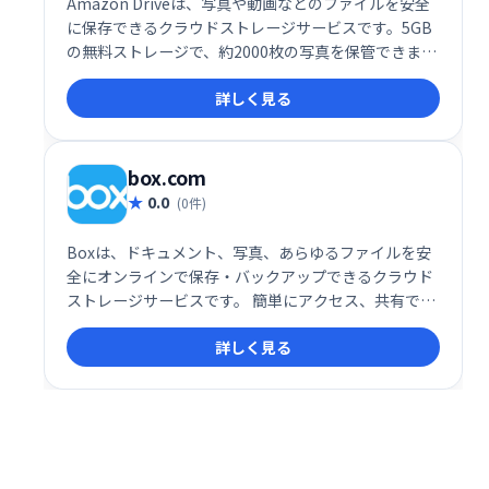
Amazon Driveは、写真や動画などのファイルを安全
に保存できるクラウドストレージサービスです。5GB
の無料ストレージで、約2000枚の写真を保管できま
す。必要に応じて、有料プランでストレージ容量を増
詳しく見る
やすことも可能です。大切な思い出やデータを、いつ
でもどこからでもアクセスできる安心のクラウド環境
を提供します。
box.com
0.0
(0件)
Boxは、ドキュメント、写真、あらゆるファイルを安
全にオンラインで保存・バックアップできるクラウド
ストレージサービスです。 簡単にアクセス、共有で
き、ビジネスの生産性向上に貢献します。 大切なデー
詳しく見る
タを安全に管理したい方におすすめです。