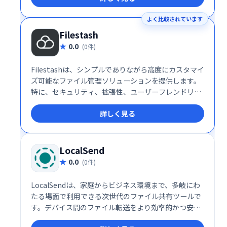
繁に扱うクリエイターやプライバシーを重視する利用
よく比較されています
者にとって、Pixeldrainは理想的な選択肢となるでし
ょう。
Filestash
0.0
(0件)
Filestashは、シンプルでありながら高度にカスタマイ
ズ可能なファイル管理ソリューションを提供します。
特に、セキュリティ、拡張性、ユーザーフレンドリー
な操作性を重視する企業にとって理想的な選択肢で
詳しく見る
す。企業のストレージ運用を次のレベルに引き上げる
ために、Filestashの導入を検討してみてはいかがでし
ょうか。
LocalSend
0.0
(0件)
LocalSendは、家庭からビジネス環境まで、多岐にわ
たる場面で利用できる次世代のファイル共有ツールで
す。デバイス間のファイル転送をより効率的かつ安全
に行いたい方に、ぜひ一度試してみていただきたいサ