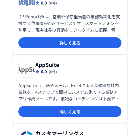
0.0
(0件)
DP Report@は、営業や保守担当者の業務効率化を支
援する位置情報ASPサービスです。スマートフォンを
利用し、現場社員の行動をリアルタイムに把握、管理
することで、迅速な対応と業務改善を実現します。 訪
詳しく見る
問状況の確認やルート最適化など、現場の課題解決に
貢献します。
AppSuite
0.0
(0件)
AppSuiteは、紙やメール、Excelによる非効率な社内
業務を、4ステップで簡単にシステム化できる業務ア
プリ作成ツールです。複雑なコーディングは不要で、
誰でも直感的に操作できます。既存の業務フローをそ
詳しく見る
のままデジタル化し、効率的なワークスタイルを実現
しましょう。
カスタマーリングス