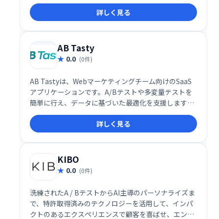
ジメントプラットフォームです。コンテキストに応じ
詳しく見る
たメッセージ配信で、ユーザーの関心を高め、高いエ
ンゲージメントを実現します。
AB Tasty
0.0
(0件)
AB Tastyは、Webマーケティングチーム向けのSaaS
アプリケーションです。A/Bテストや多変量テストを
簡単に行え、データに基づいた最適化を支援します。
直感的なインターフェースで、チームは完全な自律性
詳しく見る
を持ってテストを実行し、ウェブサイトのパフォーマ
ンス向上を実現できます。
KIBO
0.0
(0件)
洗練されたA / BテストからAI主導のパーソナライズま
で、特許取得済みのテクノロジーを活用して、インパ
クトのあるエクスペリエンスで顧客を喜ばせ、エンゲ