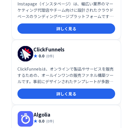
Instapage（インスタページ）は、幅広い業界のマー
ケティング代理店やチーム向けに設計されたクラウド
ベースのランディングページプラットフォームです。
このソリューションは、小規模から大規模までの企業
詳しく見る
がターゲットを絞ったポストクリックランディングペ
ージを作成するのに役立ちます。
ClickFunnels
0.0
(0件)
ClickFunnelsは、オンラインで製品やサービスを販売
するための、オールインワンの販売ファネル構築ツー
ルです。事前にデザインされたテンプレートが多数用
意されているため、初心者でも簡単に、効果的な販売
詳しく見る
ファネルを作成できます。ビジネスの成長を加速さ
せ、オンラインでの販売を効率化したい企業に最適で
す。様々な機能が統合されており、マーケティングか
ら販売、配信までをシームレスに管理できます。
Algolia
0.0
(0件)