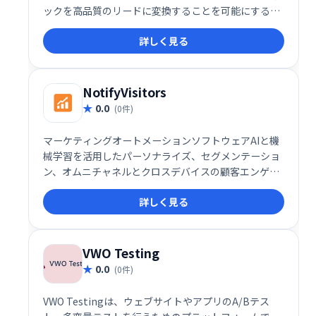
ックを高品質のリードに変換することを可能にするソ
リューションです。それはすべて、出口インテントと
詳しく見る
呼ばれる自動化された顧客獲得テクノロジーに基づい
ています。
NotifyVisitors
0.0
(0件)
マーケティングオートメーションソフトウェアAIと機
械学習を活用したパーソナライズ、セグメンテーショ
ン、オムニチャネルとクロスデバイスの顧客エンゲー
ジメント、コンバージョン率の最適化、分析ソフトウ
詳しく見る
ェア。
VWO Testing
0.0
(0件)
VWO Testingは、ウェブサイトやアプリのA/Bテス