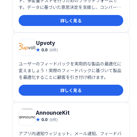
ト、多変量テストを行うためのプラットフォームで
す。データに基づいた意思決定を支援し、コンバージ
ョン率向上やユーザー体験改善に貢献します。直感的
詳しく見る
なインターフェースで、簡単にテストを作成・実行・
分析できます。より多くの顧客獲得と売上増加を目指
せる強力なツールです。
Upvoty
0.0
(0件)
ユーザーのフィードバックを実用的な製品の最適化に
変えましょう！実際のフィードバックに基づいて製品
を最適化することに顧客を引き付け続けます。
詳しく見る
AnnounceKit
0.0
(0件)
アプリ内通知ウィジェット、メール通知、フィードバ