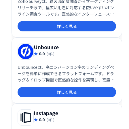
Zoho Surveyは、顧客満足度調査からマーケティング
リサーチまで、幅広い用途に対応する使いやすいオン
ライン調査ツールです。直感的なインターフェース
で、簡単に調査を作成・配信・分析できます。豊富な
詳しく見る
テンプレートも用意されているため、初心者でもスム
ーズに利用可能です。ビジネスニーズに合わせた調査
の実施を、Zoho Surveyで効率化しましょう。
Unbounce
0.0
(0件)
Unbounceは、高コンバージョン率のランディングペ
ージを簡単に作成できるプラットフォームです。ドラ
ッグ＆ドロップ機能で直感的な操作を実現し、高度な
A/Bテスト機能も搭載。デザインテンプレートも豊富
詳しく見る
で、専門知識がなくても魅力的なページを制作可能で
す。集客からコンバージョンまでを効率化し、ビジネ
スの成長を支援します。
Instapage
0.0
(0件)