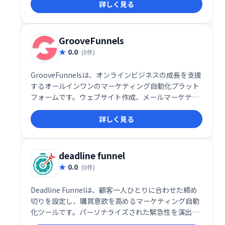
詳しく見る
ロファイル設定を見つけ、Twitterマーケティングの
効果を最大化しましょう。詳細な分析結果に基づき、
戦略的な改善を繰り返すことで、フォロワー増加を促
進します。
GrooveFunnels
0.0
(0件)
GrooveFunnelsは、オンラインビジネスの成長を支援
するオールインワンのマーケティング自動化プラット
フォームです。ウェブサイト作成、メールマーケティ
ング、セールスファネル構築など、ビジネスに必要な
詳しく見る
機能を網羅。効率的なマーケティングを実現し、売上
向上に貢献します。
deadline funnel
0.0
(0件)
Deadline Funnelは、顧客一人ひとりに合わせた締め
切りを設定し、購買意欲を高めるマーケティング自動
化ツールです。パーソナライズされた緊急性を演出す
ることで、売上アップとビジネス成長を促進します。