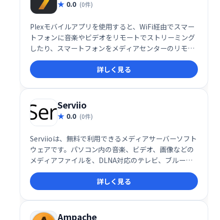
0.0
(0件)
Plexモバイルアプリを使用すると、WiFi経由でスマー
トフォンに音楽やビデオをリモートでストリーミング
したり、スマートフォンをメディアセンターのリモコ
ンとして使用したりできます。
詳しく見る
Serviio
0.0
(0件)
Serviioは、無料で利用できるメディアサーバーソフト
ウェアです。パソコン内の音楽、ビデオ、画像などの
メディアファイルを、DLNA対応のテレビ、ブルーレ
イプレーヤー、ゲーム機などのデバイスへストリーミ
詳しく見る
ング配信できます。ホームネットワーク内で手軽にメ
ディア共有を実現し、様々なデバイスでエンターテイ
ンメントをお楽しみいただけます。複雑な設定は不要
で、簡単に導入できます。
Ampache