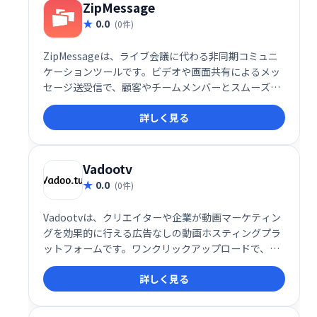
ZipMessage
0.0
(0件)
ZipMessageは、ライブ会議に代わる非同期コミュニ
ケーションツールです。ビデオや画面共有によるメッ
セージ送受信で、顧客やチームメンバーとスムーズに
連携できます。パーソナライズされたリンクで非同期
詳しく見る
会話を開始し、効率的なコミュニケーションを実現し
ます。
Vadootv
0.0
(0件)
Vadootvは、クリエイターや企業が動画マーケティン
グを効果的に行える広告なしの動画ホスティングプラ
ットフォームです。ワンクリックアップロードで、動
画の記録、管理、共有を簡単に実現。Vimeo、
詳しく見る
Wistia、Vidyardに代わる選択肢として、幅広いリーチ
拡大をサポートします。