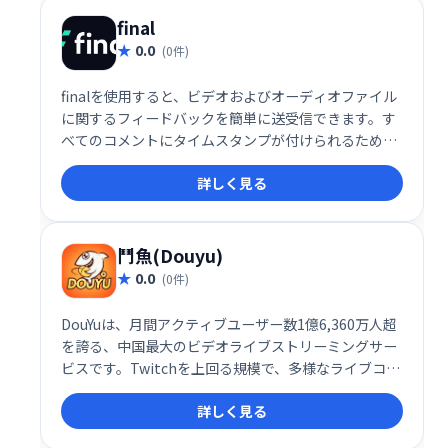
final
0.0
(0件)
finalを使用すると、ビデオおよびオーディオファイル
に関するフィードバックを簡単に送受信できます。す
べてのコメントにタイムスタンプが付けられるため、
変更を加える場所が正確にわかります。プロジェクト
詳しく見る
のフィードバックは1つの場所に保存されるため、大
量のメールをもう一度確認する必要はありません。
鬥魚(Douyu)
0.0
(0件)
DouYuは、月間アクティブユーザー数1億6,360万人超
を誇る、中国最大のビデオライブストリーミングサー
ビスです。Twitchを上回る規模で、多様なライブコン
テンツを提供しています。中国のライブ配信市場をリ
詳しく見る
ードするDouYuで、エンターテイメントやコミュニケ
ーションを楽しみましょう。