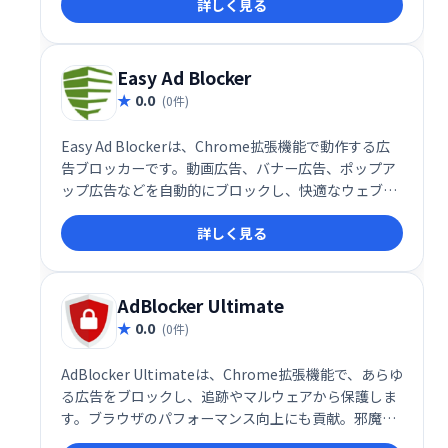
詳しく見る
IPアドレスをマスクし、Webサイトへの安全なアクセ
スを保証します。安心してインターネットをご利用く
ださい。
Easy Ad Blocker
0.0
(0件)
Easy Ad Blockerは、Chrome拡張機能で動作する広
告ブロッカーです。動画広告、バナー広告、ポップア
ップ広告などを自動的にブロックし、快適なウェブ閲
覧を実現します。帯域幅の節約にも繋がり、高速なイ
詳しく見る
ンターネット接続を維持できます。煩わしい広告に悩
まされることなく、スムーズなネットサーフィンをお
楽しみください。
AdBlocker Ultimate
0.0
(0件)
AdBlocker Ultimateは、Chrome拡張機能で、あらゆ
る広告をブロックし、追跡やマルウェアから保護しま
す。ブラウザのパフォーマンス向上にも貢献。邪魔な
広告を完全に排除し、快適なWeb体験を実現します。