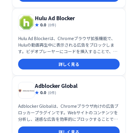
き、集中力を妨げることなく情報収集に専念できま
す。メニューから簡単にオンオフを切り替えられるの
で、必要に応じて機能を調整可能です。
Hulu Ad Blocker
0.0
(0件)
Hulu Ad Blockerは、Chromeブラウザ拡張機能で、
Huluの動画再生中に表示される広告をブロックしま
す。ビデオプレーヤーにコードを挿入することで、検
知されずに広告を非表示にするため、快適な視聴体験
詳しく見る
を提供します。
Adblocker Global
0.0
(0件)
Adblocker Globalは、Chromeブラウザ向けの広告ブ
ロッカープラグインです。Webサイトのコンテンツを
分析し、迷惑な広告を効率的にブロックすることで、
快適なWeb閲覧を実現します。不要な広告を簡単に非
詳しく見る
表示にでき、ストレスのないインターネット体験を提