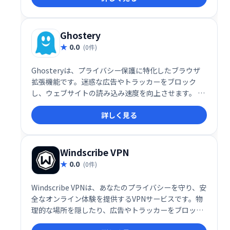
供します。 シンプルで効果的な設計で、集中力を妨げ
る広告をシャットアウト。快適なオンライン環境を手
に入れましょう。
Ghostery
0.0
(0件)
Ghosteryは、プライバシー保護に特化したブラウザ
拡張機能です。迷惑な広告やトラッカーをブロック
し、ウェブサイトの読み込み速度を向上させます。 個
人データ収集を制御できるだけでなく、シンプルで分
詳しく見る
かりやすいダッシュボードで、Webサイトのトラッキ
ング状況を把握できます。快適で安全なインターネッ
ト体験を実現します。
Windscribe VPN
0.0
(0件)
Windscribe VPNは、あなたのプライバシーを守り、安
全なオンライン体験を提供するVPNサービスです。物
理的な場所を隠したり、広告やトラッカーをブロック
したりすることで、オンラインでの追跡を防ぎます。