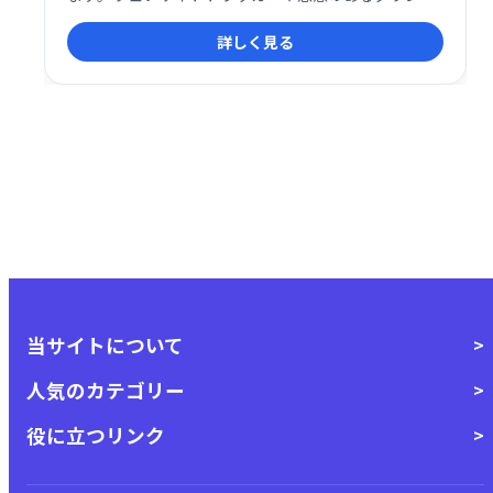
ードも遮断し、快適なインターネット閲覧を実現しま
詳しく見る
す。オープンソースコードを採用し、必要に応じてカ
スタマイズ可能です。煩わしい広告から解放され、よ
り安全でスムーズなネット体験を手に入れましょう。
当サイトについて
人気のカテゴリー
役に立つリンク