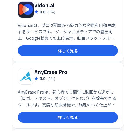
Vidon.ai
0.0
(0件)
Vidon.aiは、ブログ記事から魅力的な動画を自動生成
するサービスです。 ソーシャルメディアでの露出向
上、Google検索での上位表示、動画プラットフォー
ムでのコンテンツ共有を支援します。 ブログ記事を簡
詳しく見る
単に動画化し、効果的なコンテンツマーケティングを
実現できます。
AnyErase Pro
0.0
(0件)
AnyErase Proは、初心者でも簡単に動画から透かし
（ロゴ、テキスト、オブジェクトなど）を除去できる
ツールです。高度な除去機能で、満足のいく仕上がり
を実現。さらに、テキストやブランドを動画に合わせ
詳しく見る
てカスタマイズすることで、ブランド認知度向上にも
貢献します。動画編集の効率化とクオリティ向上をサ
ポートします。