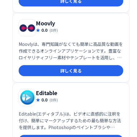
詳しく見る
Moovly
0.0
(0件)
Moovlyは、専門知識がなくても簡単に高品質な動画を
作成できるオンラインアプリケーションです。豊富な
ロイヤリティフリー素材やテンプレートを活用し、写
真、動画、テキスト、音声などを組み合わせて、マー
詳しく見る
ケティング、学習、コミュニケーション用途の動画を
制作できます。ゼロから作成することも、テンプレー
トをカスタマイズすることも可能です。
Editable
0.0
(0件)
Editable(エディタブル)は、ビデオに直感的に注釈を
付け、簡単にマークアップするための最も簡単な方法
を提供します。Photoshopのペイントブラシや
FinalCut Proの画面管理などの高品質のデザイン編集