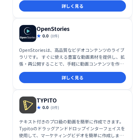
詳しく見る
ベル機能も搭載。行動喚起フレーズやフォームを追加
し、リード獲得を促進。高解像度ビデオは埋め込み可
能で、モバイルにも対応。効率的なビデオマーケティ
ングを実現します。
OpenStories
0.0
(0件)
OpenStoriesは、高品質なビデオコンテンツのライブ
ラリです。 すぐに使える豊富な動画素材を提供し、拡
張・再公開することで、手軽に動画コンテンツを作成
できます。 時間を節約し、効果的なビデオマーケティ
詳しく見る
ングを実現しましょう。
TYPITO
0.0
(0件)
テキスト付きのプロ級の動画を簡単に作成できます。
Typitoのドラッグアンドドロップインターフェイスを
使用して、マーケティングビデオを簡単に作成しま