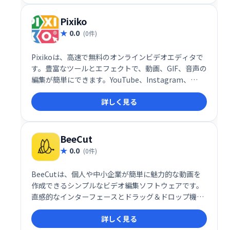
画編集や画像加工を簡単に、そして楽しく行いたい方
におすすめです。
Pixiko
0.0
(0件)
Pixikoは、高速で無料のオンラインビデオエディタで
す。豊富なツールとエフェクトで、動画、GIF、音声の
編集が簡単にできます。YouTube、Instagram、
Facebook、TikTok、Twitterなど、様々なプラット
詳しく見る
フォームやウェブサイト、広告などに最適な動画を作
成可能です。オールインワンで、手軽に高品質な動画
編集を実現します。
BeeCut
0.0
(0件)
BeeCutは、個人や中小企業が簡単に魅力的な動画を
作成できるシンプルなビデオ編集ソフトウェアです。
直感的なインターフェースとドラッグ＆ドロップ機能
で、初心者でも6:9、4:3など様々なアスペクト比の動
詳しく見る
画編集が可能です。カット、削除、マージなどの機能