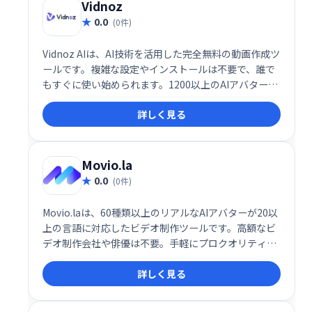
Vidnoz
0.0
(0件)
Vidnoz AIは、AI技術を活用した完全無料の動画作成ツ
ールです。複雑な設定やインストールは不要で、誰で
もすぐに使い始められます。1200以上のAIアバター、
1240以上のリアルなAI音声、2800以上のテンプレー
詳しく見る
トを活用して、わずか1分でプロ品質の動画を作成可
能です。
Movio.la
0.0
(0件)
Movio.laは、60種類以上のリアルなAIアバターが20以
上の言語に対応したビデオ制作ツールです。高額なビ
デオ制作会社や俳優は不要。手軽にプロクオリティの
動画を作成できます。時間とコストを大幅に削減し、
詳しく見る
独自のビデオスタジオを手に入れましょう。