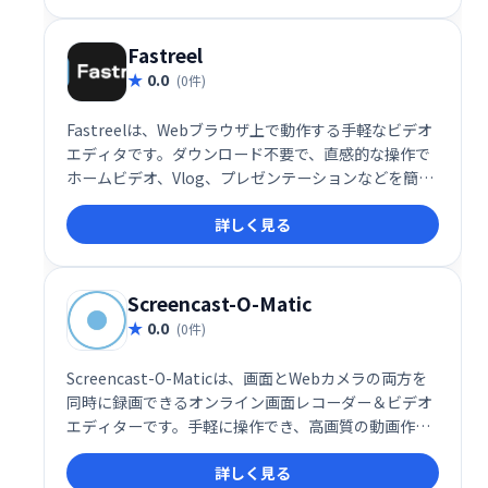
も備え、数クリックで高品質な動画制作を実現しま
す。
Fastreel
0.0
(0件)
Fastreelは、Webブラウザ上で動作する手軽なビデオ
エディタです。ダウンロード不要で、直感的な操作で
ホームビデオ、Vlog、プレゼンテーションなどを簡単
に作成できます。学校や職場での利用に最適なツール
詳しく見る
として、素早く高品質な動画編集を実現します。複雑
な操作は不要で、初心者でも簡単に利用可能です。
Screencast-O-Matic
0.0
(0件)
Screencast-O-Maticは、画面とWebカメラの両方を
同時に録画できるオンライン画面レコーダー＆ビデオ
エディターです。手軽に操作でき、高画質の動画作成
をサポート。オンライン学習、プレゼンテーション、
詳しく見る
チュートリアル動画制作などに最適です。