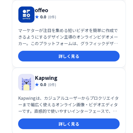
offeo
0.0
(0件)
マーケターが注目を集める短いビデオを簡単に作成で
きるようにするデザイン主導のオンラインビデオメー
カー。このプラットフォームは、グラフィックデザイ
ンツールとビデオ作成プラットフォームのハイブリッ
詳しく見る
ドであり、マーケティングキャンペーンに合わせてア
ニメーションビデオをカスタマイズするための完全な
クリエイティブコントロールを備えた数千のテンプレ
ートが付属しています。
Kapwing
0.0
(0件)
Kapwingは、カジュアルユーザーからプロクリエイタ
ーまで幅広く使えるオンライン画像・ビデオエディタ
ーです。直感的で使いやすいインターフェースで、字
幕作成、コラージュ制作、スクリーンキャスト編集な
詳しく見る
ど、様々なタスクをスムーズにこなせます。チームで
の共同作業にも最適で、生産性向上に貢献します。動