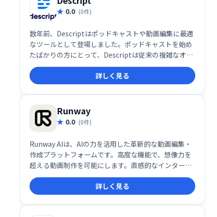
Descript
0.0
(0件)
数年前、Descriptはポッドキャストや動画編集に最適
なツールとして登場しました。ポッドキャストを始め
たばかりの方にとって、Descriptは従来の複雑なオー
ディオ編集ツールとはまったく異なる、新しいタイプ
詳しく見る
のオーディオエディタです。今年初め、私はポッドキ
ャストチャンネルを開設し、編集にはすべてDescript
を使いました。
Runway
0.0
(0件)
Runway AIは、AIの力を活用した革新的な動画編集・
作成プラットフォームです。高度な機能で、想像力を
超える動画制作を可能にします。直感的なインターフ
ェースで、プロフェッショナルから初心者まで、創造
詳しく見る
性を自由に表現できます。動画編集や制作の効率化、
新たな表現方法の開拓に最適です。