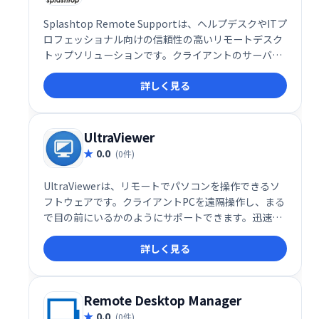
Splashtop Remote Supportは、ヘルプデスクやITプ
ロフェッショナル向けの信頼性の高いリモートデスク
トップソリューションです。クライアントのサーバー
やコンピュータをリモートでサポートし、有人・無人
詳しく見る
両方のサポートに対応できます。迅速かつ効率的なリ
モートサポートを実現し、業務の生産性向上に貢献し
ます。
UltraViewer
0.0
(0件)
UltraViewerは、リモートでパソコンを操作できるソ
フトウェアです。クライアントPCを遠隔操作し、まる
で目の前にいるかのようにサポートできます。迅速か
つ容易なリモートアクセスを実現し、ITサポートや遠
詳しく見る
隔操作が必要な場面で威力を発揮します。
Remote Desktop Manager
0.0
(0件)