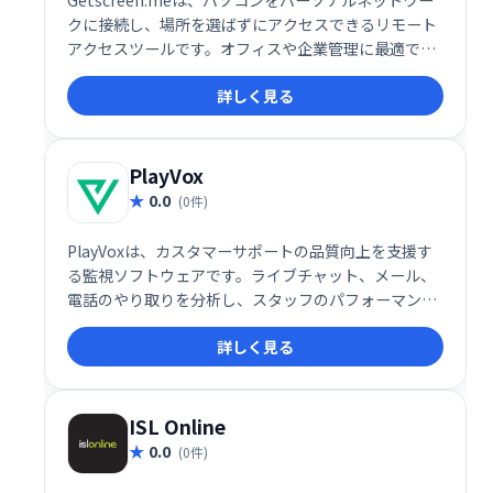
Getscreen.meは、パソコンをパーソナルネットワー
クに接続し、場所を選ばずにアクセスできるリモート
アクセスツールです。オフィスや企業管理に最適で、
安全にデータやアプリケーションにアクセスできま
詳しく見る
す。複雑な設定不要で、スムーズなリモートワークを
実現します。
PlayVox
0.0
(0件)
PlayVoxは、カスタマーサポートの品質向上を支援す
る監視ソフトウェアです。ライブチャット、メール、
電話のやり取りを分析し、スタッフのパフォーマンス
や顧客体験を評価。わずか5分でQA監視プログラムを
詳しく見る
作成でき、コーチングやモチベーション向上に役立ち
ます。全チャネルの顧客対応を分析することで、より
効果的なサポート体制を構築できます。
ISL Online
0.0
(0件)