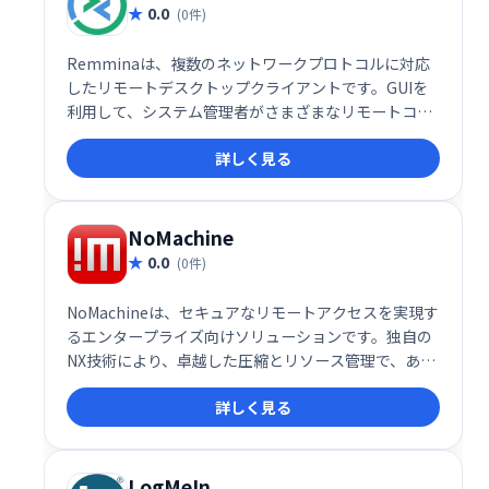
ランがあります。
0.0
(0件)
Remminaは、複数のネットワークプロトコルに対応
したリモートデスクトップクライアントです。GUIを
利用して、システム管理者がさまざまなリモートコン
ピューターを簡単に操作できます。柔軟で一貫したユ
詳しく見る
ーザーインターフェイスを提供することで、複数のデ
バイスを効率的に管理するのに役立ちます。
NoMachine
0.0
(0件)
NoMachineは、セキュアなリモートアクセスを実現す
るエンタープライズ向けソリューションです。独自の
NX技術により、卓越した圧縮とリソース管理で、あら
ゆるOS、あらゆるグラフィカルアプリケーションを、
詳しく見る
あらゆるネットワーク接続環境で実行可能です。デス
クトップ仮想化やホスト型デスクトップ展開にも対応
し、高いパフォーマンスと安定性を提供します。
LogMeIn