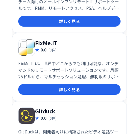
チーム向けのオールインワンリモートITサポートツー
ルです。RMM、リモートアクセス、PSA、ヘルプデス
ク機能などを統合し、効率的なIT管理を実現します。
詳しく見る
30日間の無料トライアルで、その利便性を体感くださ
い。
FixMe.IT
0.0
(0件)
FixMe.ITは、世界中どこからでも利用可能な、オンデ
マンドのリモートサポートソリューションです。月額
25ドルから、マルチセッション処理、無制限のサポー
ト、最大150台のデバイスへのアクセスを提供。ブラ
詳しく見る
ンディング、マルチモニター対応、ファイル転送な
ど、充実した機能で無人での即時サポートを実現しま
す。
Gitduck
0.0
(0件)
GitDuckは、開発者向けに構築されたビデオ通話ツー