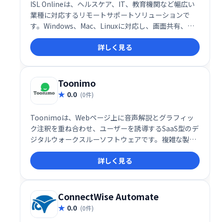
ISL Onlineは、ヘルスケア、IT、教育機関など幅広い
業種に対応するリモートサポートソリューションで
す。Windows、Mac、Linuxに対応し、画面共有、権
限管理、無人アクセスなど豊富な機能を提供。顧客サ
詳しく見る
ポートや診断を効率化し、スムーズなリモート作業を
実現します。
Toonimo
0.0
(0件)
Toonimoは、Webページ上に音声解説とグラフィッ
ク注釈を重ね合わせ、ユーザーを誘導するSaaS型のデ
ジタルウォークスルーソフトウェアです。複雑な製品
説明やデータ表示を分かりやすく伝え、人間味あふれ
詳しく見る
るWeb体験を提供します。 Webサイトのユーザーエン
ゲージメント向上に最適です。
ConnectWise Automate
0.0
(0件)