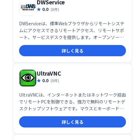
DWService
0.0
(0件)
DWServiceは、標準Webブラウザからリモートシステ
ムにアクセスできるリモートアクセス、リモートサポ
ート、サービスデスクを提供します。オープンソース
のクライアントを採用し、手軽にリモート作業を実
詳しく見る
現。システム管理やサポート業務の効率化に貢献しま
す。
UltraVNC
0.0
(0件)
UltraVNCは、インターネットまたはネットワーク経由
でリモートPCを制御できる、強力で無料のリモートデ
スクトップソフトウェアです。マウスとキーボードで
操作でき、まるで目の前にあるかのように作業できま
詳しく見る
す。コンピュータサポートにも最適で、顧客のPCに迅
速にアクセスし、問題を遠隔で解決できます。
SingleClickアドオンを使えば、顧客側の事前設定も不