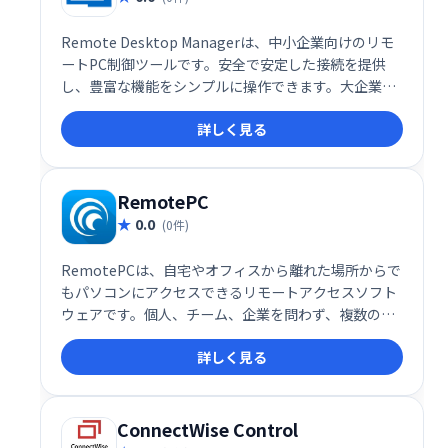
Remote Desktop Managerは、中小企業向けのリモ
ートPC制御ツールです。安全で安定した接続を提供
し、豊富な機能をシンプルに操作できます。大企業向
けサイトライセンスや、個人利用可能な無料版も用
詳しく見る
意。導入前に無料版で機能を試せるので、安心してご
利用いただけます。
RemotePC
0.0
(0件)
RemotePCは、自宅やオフィスから離れた場所からで
もパソコンにアクセスできるリモートアクセスソフト
ウェアです。個人、チーム、企業を問わず、複数のデ
バイスへのリモートアクセスをクラウド上で実現しま
詳しく見る
す。場所を選ばず、いつでもどこでも安全にパソコン
を操作できます。
ConnectWise Control