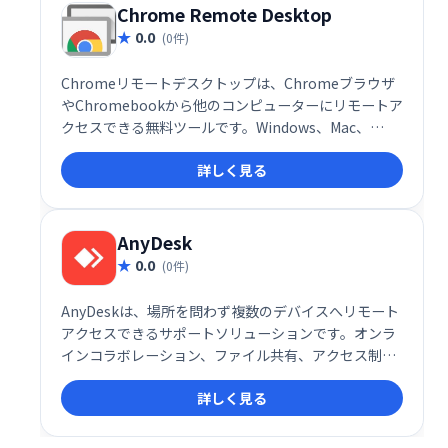
要です。
Chrome Remote Desktop
0.0
(0件)
Chromeリモートデスクトップは、Chromeブラウザ
やChromebookから他のコンピューターにリモートア
クセスできる無料ツールです。Windows、Mac、
Linuxに対応し、短期的なリモートサポートから長期
詳しく見る
的なファイル・アプリケーションへのアクセスまで、
様々な用途で活用できます。安全な接続で、場所を選
ばずPCを操作可能です。
AnyDesk
0.0
(0件)
AnyDeskは、場所を問わず複数のデバイスへリモート
アクセスできるサポートソリューションです。オンラ
インコラボレーション、ファイル共有、アクセス制御
などを提供し、快適な操作性と効率的な共同作業を実
詳しく見る
現します。ファイルやドキュメントへのスムーズなア
クセスにより、生産性を向上させます。