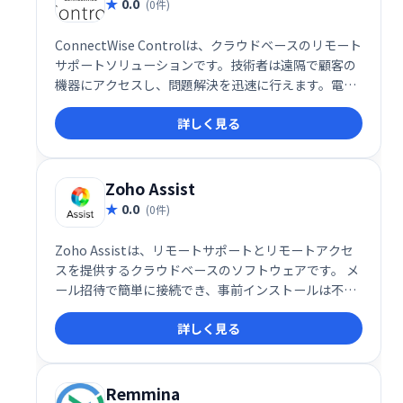
0.0
(0件)
ConnectWise Controlは、クラウドベースのリモート
サポートソリューションです。技術者は遠隔で顧客の
機器にアクセスし、問題解決を迅速に行えます。電話
やチャットを介さず、直接サポートを提供すること
詳しく見る
で、効率的な顧客対応を実現します。 スムーズなリモ
ートアクセスと会議機能により、迅速かつ効果的な技
術サポートを提供します。
Zoho Assist
0.0
(0件)
Zoho Assistは、リモートサポートとリモートアクセ
スを提供するクラウドベースのソフトウェアです。 メ
ール招待で簡単に接続でき、事前インストールは不
要。PCとMacに対応し、ファイル転送、ボイス/ビデ
詳しく見る
オチャット、再起動機能などを備えています。無人ア
クセス設定やマルチモニター対応など、多様な機能で
ITサポートやトレーニング、オンライン会議などを効
率化します。無料プランと、月額10ドルからの有料プ
Remmina