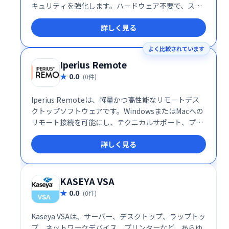
キュリティを強化します。ハードウェア不要で、スケ
ーラビリティや統合の複雑さを軽減し、安全で効率的
詳しく見る
なリモートアクセスを提供します。柔軟なプラットフ
ォームにより、ITインフラの最適化とセキュリティ向
よく比較されています
上を支援します。
Iperius Remote
0.0
(0件)
Iperius Remoteは、軽量かつ高性能なリモートデス
クトップソフトウェアです。WindowsまたはMacへの
リモート接続を可能にし、テクニカルサポート、プレ
ゼンテーション、カスタマーサポート、リモートワー
詳しく見る
クなど、様々な用途に対応します。スムーズな操作性
と高いパフォーマンスで、場所を選ばず効率的な作業
を実現します。 複雑な設定は不要で、直感的なインタ
ーフェースにより、初心者でも簡単に利用できます。
KASEYA VSA
迅速な接続と安定した通信で、シームレスなリモート
0.0
(0件)
作業をサポートします。
Kaseya VSAは、サーバー、デスクトップ、ラップトッ
プ、ネットワークデバイス、プリンターなど、あらゆ