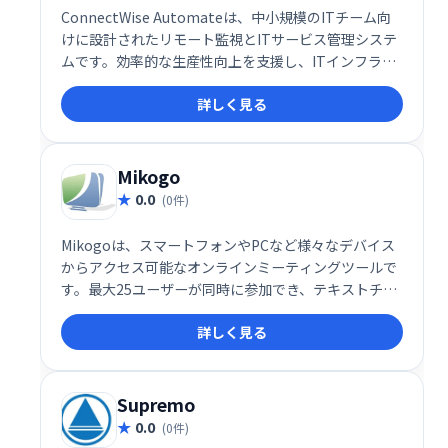
ConnectWise Automateは、中小規模のITチーム向
けに設計されたリモート監視とITサービス管理システ
ムです。効率的な生産性向上を支援し、ITインフラの
可視性を高めます。
詳しく見る
Mikogo
0.0
(0件)
Mikogoは、スマートフォンやPCなど様々なデバイス
からアクセス可能なオンラインミーティングツールで
す。最大25ユーザーが同時に参加でき、テキストチャ
ットやホワイトボード機能、録音機能も搭載。HTML
詳しく見る
ビューアーによるスムーズな画面共有と管理者権限の
簡単交換で、効率的な共同作業を実現します。堅牢で
使いやすいツールをお探しの方に最適です。
Supremo
0.0
(0件)