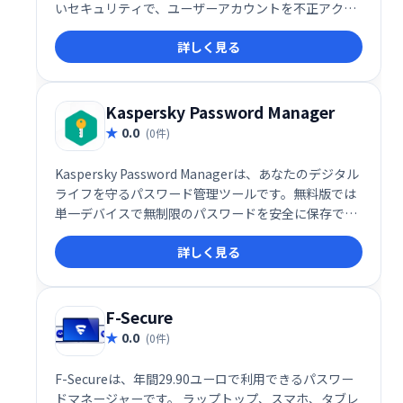
いセキュリティで、ユーザーアカウントを不正アクセ
スから保護します。無制限のパスワード保存が可能
詳しく見る
で、安心してご利用いただけます。KeePassと同様の
機能を備え、安全なパスワード管理をサポートしま
す。
Kaspersky Password Manager
0.0
(0件)
Kaspersky Password Managerは、あなたのデジタル
ライフを守るパスワード管理ツールです。無料版では
単一デバイスで無制限のパスワードを安全に保存でき
ます。年間14ドルの有料版は複数デバイス対応で、
詳しく見る
AES-256暗号化による高いセキュリティと生体認証機
能も備えています。 複雑なパスワードを自動生成・管
理し、安全なオンライン体験を実現しましょう。
F-Secure
0.0
(0件)
F-Secureは、年間29.90ユーロで利用できるパスワー
ドマネージャーです。 ラップトップ、スマホ、タブレ