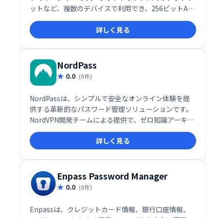
ットなど、複数のデバイスで利用でき、256ビットAES
暗号化と生体認証であなたの資格情報を守ります。 組
詳しく見る
み込みのパスワードレポートは、セキュリティ上の脆
弱性を指摘し、安全でないパスワードを警告。 無制限
のパスワード保存で、安全で安心なオンライン生活を
サポートします。
NordPass
0.0
(0件)
NordPassは、シンプルで安全なオンライン体験を提
供する革新的なパスワード管理ソリューションです。
NordVPN開発チームによる提供で、ゼロ知識アーキテ
クチャ、サードパーティセキュリティ監査、2要素認
詳しく見る
証など、堅牢なセキュリティ機能を備えています。あ
らゆるデバイスで安全にパスワードを管理し、複雑な
パスワードを簡単に生成・保存できます。より安心で
便利なデジタルライフを実現しましょう。
Enpass Password Manager
0.0
(0件)
Enpassは、クレジットカード情報、銀行口座情報、