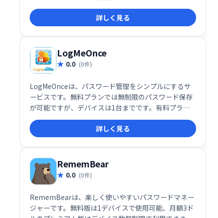
などを検知し、安全性を高めます。無料版は1デバイ
詳しく見る
ス利用可能、月額1.99ドルのプレミアム版は無制限デ
バイスで利用可能です。どちらもパスワード保存容量
は無制限です。
LogMeOnce
0.0
(0件)
LogMeOnceは、パスワード管理をシンプルにするサ
ービスです。無料プランでは無制限のパスワード保存
が可能ですが、デバイスは1台までです。有料プラン
（月額$2.50～$4.99）なら、複数のデバイスで利用で
詳しく見る
き、暗号化ストレージ容量も増加します。Proと
Ultimateプランは機能がほぼ同じですが、Ultimate
プランは10GBの暗号化ストレージを提供します。
RememBear
0.0
(0件)
RememBearは、楽しく使いやすいパスワードマネー
ジャーです。無料版は1デバイスで使用可能、月額3ド