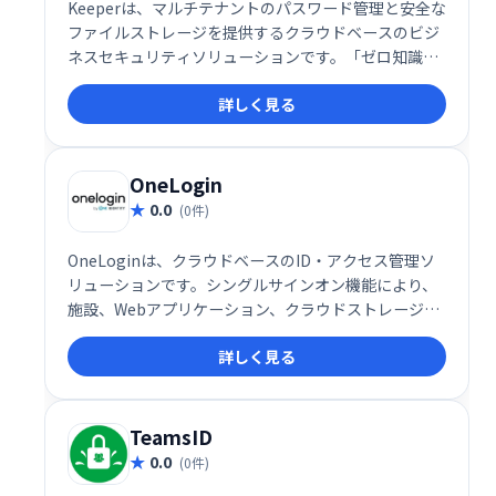
Keeperは、マルチテナントのパスワード管理と安全な
ファイルストレージを提供するクラウドベースのビジ
ネスセキュリティソリューションです。「ゼロ知識」
セキュリティ機能を提供し、ユーザーはデバイスと
詳しく見る
Keeperクラウドセキュリティボルトに保存されている
情報にのみアクセスできます。
OneLogin
0.0
(0件)
OneLoginは、クラウドベースのID・アクセス管理ソ
リューションです。シングルサインオン機能により、
施設、Webアプリケーション、クラウドストレージな
どへのアクセスを安全に一元管理できます。適応型多
詳しく見る
要素認証やモバイルIDトラッキングなども提供し、高
度なセキュリティと利便性を両立。ユーザーのアクセ
ス制御を効率化し、セキュリティリスクを軽減しま
す。
TeamsID
0.0
(0件)