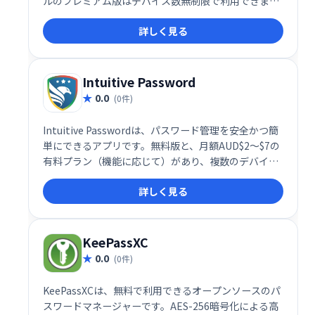
ルのプレミアム版はデバイス数無制限で利用できま
す。キュートなアニメーションと、複数のデバイス間
詳しく見る
での自動フォーム入力・同期機能で、安全で快適なパ
スワード管理を実現します。
Intuitive Password
0.0
(0件)
Intuitive Passwordは、パスワード管理を安全かつ簡
単にできるアプリです。無料版と、月額AUD$2～$7の
有料プラン（機能に応じて）があり、複数のデバイス
での同期や無制限のパスワード保存などが可能です。
詳しく見る
AES-256暗号化や安全なパスワードジェネレーター、
生体認証に対応し、強力なセキュリティであなたのデ
ータを保護します。無料版でも基本機能は利用できま
す。
KeePassXC
0.0
(0件)
KeePassXCは、無料で利用できるオープンソースのパ
スワードマネージャーです。AES-256暗号化による高