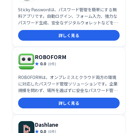
Sticky Passwordは、パスワード管理を簡単にする無
料アプリです。自動ログイン、フォーム入力、強力な
パスワード生成、安全なデジタルウォレットなどを提
供します。複数のデバイスでの同期は有料版のみです
詳しく見る
が、1台のデバイスでの利用には無料版で十分です。
安全なパスワード管理を簡単に始めたい方におすすめ
です。
ROBOFORM
0.0
(0件)
ROBOFORMは、オンプレミスとクラウド両方の環境
に対応したパスワード管理ソリューションです。企業
規模を問わず、場所を選ばずに安全なパスワード管理
を実現します。2要素認証とAES-256ビット暗号化に
詳しく見る
よる高いセキュリティで、ログイン情報を保護しま
す。
Dashlane
0.0
(0件)