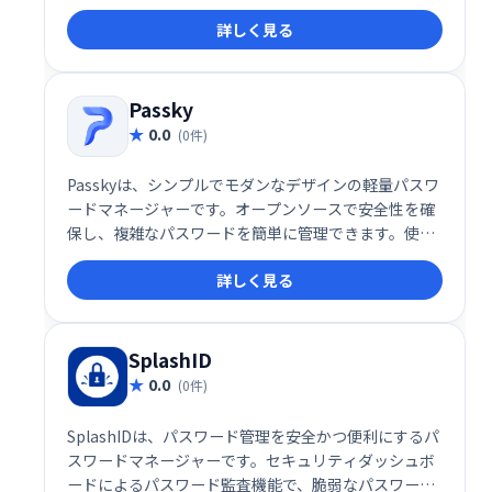
きる便利なユーティリティです。 SQL Serverのキー
詳しく見る
や、WiFiパスワード、ブラウザのアカウント情報など
も確認できます。 大切なキーを紛失した時や、再イン
ストール時に役立ちます。 これ一つで、ソフトウェア
の管理が効率化されます。
Passky
0.0
(0件)
Passkyは、シンプルでモダンなデザインの軽量パスワ
ードマネージャーです。オープンソースで安全性を確
保し、複雑なパスワードを簡単に管理できます。使い
勝手の良さと高いセキュリティを両立した、安心でき
詳しく見る
るパスワード管理ソリューションです。
SplashID
0.0
(0件)
SplashIDは、パスワード管理を安全かつ便利にするパ
スワードマネージャーです。セキュリティダッシュボ
ードによるパスワード監査機能で、脆弱なパスワード