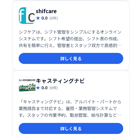
shifcare
0.0
(0件)
シフケアは、シフト管理をシンプルにするオンライン
システムです。シフト希望の提出、シフト表の作成、
共有を簡単に行え、管理者とスタッフ双方で直感的に
操作できます。月額一人30円という低価格で、難しい
詳しく見る
設定も不要です。今すぐ、スムーズなシフト管理を始
めましょう！
キャスティングナビ
0.0
(0件)
「キャスティングナビ」は、アルバイト・パートから
業務請負まで対応する、雇用・業務管理システムで
す。スタッフの作業予約、勤怠管理、給与計算などを
一元管理し、多様な雇用形態にも柔軟に対応します。
詳しく見る
業務効率化とコスト削減を実現し、スムーズな人材管
理をサポートします。