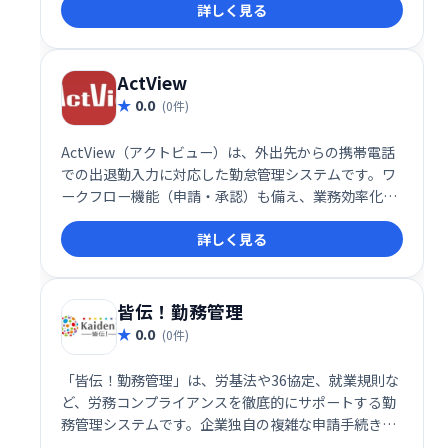
詳しく見る
オーナー様を煩雑な業務から解放し、スムーズな店舗
運営をサポートします。
ActView
0.0
(0件)
ActView（アクトビュー）は、外出先からの携帯電話
での出退勤入力に対応した勤怠管理システムです。ワ
ークフロー機能（申請・承認）も備え、業務効率化を
支援します。場所を選ばず、スムーズな勤怠管理と各
詳しく見る
種申請を実現します。
皆伝！勤務管理
0.0
(0件)
「皆伝！勤務管理」は、労基法や36協定、就業規則な
ど、労務コンプライアンスを徹底的にサポートする勤
務管理システムです。企業独自の複雑な申請手続きに
も柔軟に対応し、コンプライアンス強化と業務効率化