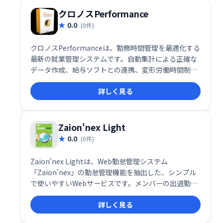
クロノスPerformance
0.0
(0件)
クロノスPerformanceは、勤務時間管理を最適化する
最新の就業管理システムです。自動集計による正確な
データ作成、給与ソフトとの連携、変形労働時間制へ
の対応など、あらゆるニーズに対応します。時間に関
詳しく見る
する情報を完全に把握・活用することで、業務効率の
向上とコスト削減を実現します。
Zaion'nex Light
0.0
(0件)
Zaion'nex Lightは、Web勤怠管理システム
「Zaion'nex」の勤怠管理機能を抽出した、シンプル
で使いやすいWebサービスです。メンバーの出退勤情
報を効率的に管理でき、業務の負担を軽減します。
詳しく見る
Webブラウザからアクセス可能で、導入も容易です。