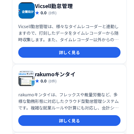
Vicsell勤怠管理
0.0
(0件)
Vicsell勤怠管理は、様々なタイムレコーダーと連動し
ますので、打刻したデータをタイムレコーダーから随
時収集します。また、タイムレコーダー以外からの打
刻も可能です(Webブラウザ/携帯電話/スマートフォ
詳しく見る
ン)。
rakumoキンタイ
0.0
(0件)
rakumoキンタイは、フレックスや裁量労働など、多
様な勤務形態に対応したクラウド型勤怠管理システム
です。複雑な就業ルールや計算にも対応し、会計シス
テムとの連携も可能です。スマホ打刻にも対応し、正
詳しく見る
確な勤務情報の把握と効率的な集計を実現します。働
き方改革法にも準拠しています。