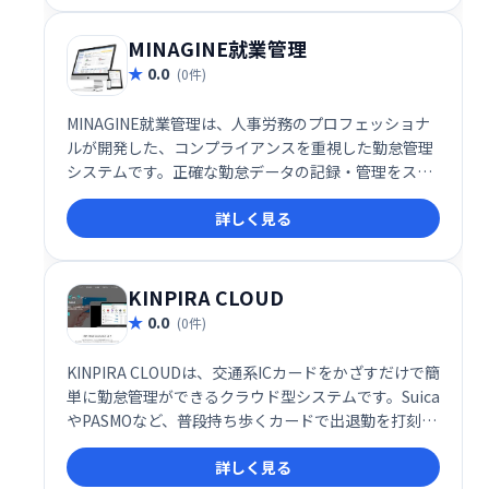
MINAGINE就業管理
0.0
(0件)
MINAGINE就業管理は、人事労務のプロフェッショナ
ルが開発した、コンプライアンスを重視した勤怠管理
システムです。正確な勤怠データの記録・管理をスム
ーズに行い、人事労務業務の効率化を支援します。安
詳しく見る
心して利用できる、信頼性の高いシステムです。
KINPIRA CLOUD
0.0
(0件)
KINPIRA CLOUDは、交通系ICカードをかざすだけで簡
単に勤怠管理ができるクラウド型システムです。Suica
やPASMOなど、普段持ち歩くカードで出退勤を打刻で
きます。登録スタッフ30名までは無料で利用可能で
詳しく見る
す。面倒な操作がなく、スムーズな勤怠管理を実現し