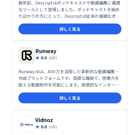
数年前、Descriptはポッドキャストや動画編集に最適
なツールとして登場しました。ポッドキャストを始め
たばかりの方にとって、Descriptは従来の複雑なオー
ディオ編集ツールとはまったく異なる、新しいタイプ
詳しく見る
のオーディオエディタです。今年初め、私はポッドキ
ャストチャンネルを開設し、編集にはすべてDescript
を使いました。
Runway
0.0
(0件)
Runway AIは、AIの力を活用した革新的な動画編集・
作成プラットフォームです。高度な機能で、想像力を
超える動画制作を可能にします。直感的なインターフ
ェースで、プロフェッショナルから初心者まで、創造
詳しく見る
性を自由に表現できます。動画編集や制作の効率化、
新たな表現方法の開拓に最適です。
Vidnoz
0.0
(0件)