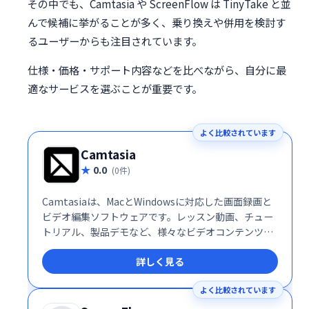
その中でも、Camtasia や ScreenFlow は TinyTake と並
んで候補に挙がることが多く、乗り換えや併用を検討す
るユーザーからも注目されています。
仕様・価格・サポート内容などを比べながら、自分に最
適なサービスを選ぶことが重要です。
よく比較されています
Camtasia
0.0
(0件)
Camtasiaは、MacとWindowsに対応した画面録画と
ビデオ編集ソフトウェアです。レッスン動画、チュー
トリアル、製品デモなど、様々なビデオコンテンツ作
成を簡単に実現します。デスクトップ画面の録画やウ
詳しく見る
ェブカメラを使った撮影に加え、豊富なテンプレート
や注釈機能、エフェクトで高品質なビデオ制作をサポ
よく比較されています
ートします。初心者からプロまで、幅広いユーザーに
ご利用いただけます。