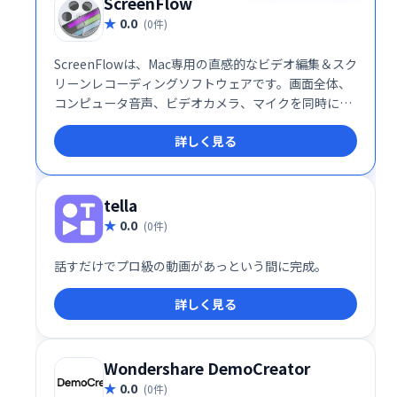
ScreenFlow
0.0
(0件)
ScreenFlowは、Mac専用の直感的なビデオ編集＆スク
リーンレコーディングソフトウェアです。画面全体、
コンピュータ音声、ビデオカメラ、マイクを同時に収
録し、高品質な動画を作成できます。収録後のトリミ
詳しく見る
ング、注釈追加、吹き出し挿入など、編集機能も充
実。洗練された映像制作を簡単に実現します。
tella
0.0
(0件)
話すだけでプロ級の動画があっという間に完成。
詳しく見る
Wondershare DemoCreator
0.0
(0件)