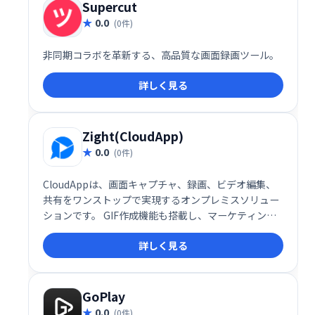
Supercut
0.0
(0件)
非同期コラボを革新する、高品質な画面録画ツール。
詳しく見る
Zight(CloudApp)
0.0
(0件)
CloudAppは、画面キャプチャ、録画、ビデオ編集、
共有をワンストップで実現するオンプレミスソリュー
ションです。 GIF作成機能も搭載し、マーケティン
グ、製品開発、プロジェクト管理など、様々なチーム
詳しく見る
のコミュニケーションや情報共有を効率化します。録
画したビデオやオーディオの編集も可能です。 チーム
メンバーと簡単に共有できるため、スムーズな連携を
促進します。
GoPlay
0.0
(0件)