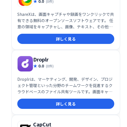
0.0
(0件)
ShareXは、画面キャプチャや録画をワンクリックで共
有できる無料のオープンソースソフトウェアです。 任
意の領域をキャプチャし、画像、テキスト、その他フ
ァイルを50種類以上のサービスにアップロード可能で
詳しく見る
す。手軽で高機能な画面共有ツールとして、作業効率
の向上に貢献します。
Droplr
0.0
(0件)
Droplrは、マーケティング、開発、デザイン、プロジ
ェクト管理といった分野のチームワークを促進するク
ラウドベースのファイル共有ツールです。画面キャプ
チャ、メモ作成、URL短縮、ファイル保存といった機
詳しく見る
能に加え、分析機能も提供。リモートワークでの円滑
な共同作業を支援し、生産性向上に貢献します。 チー
ムのコミュニケーション効率を大幅に向上させたい企
業に最適です。
CapCut