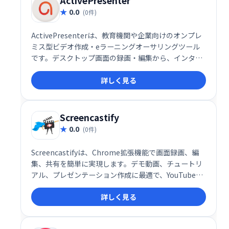
ActivePresenter
0.0
(0件)
ActivePresenterは、教育機関や企業向けのオンプレ
ミス型ビデオ作成・eラーニングオーサリングツール
です。デスクトップ画面の録画・編集から、インタラ
クティブなHTML5コンテンツ作成まで、幅広い機能を
詳しく見る
提供します。オーディオ/ビデオ編集機能も充実してお
り、Mac/Windows両対応で作成したコンテンツはあ
らゆるモバイルデバイスで共有可能です。効率的なe
ラーニングコンテンツ制作を実現します。
Screencastify
0.0
(0件)
Screencastifyは、Chrome拡張機能で画面録画、編
集、共有を簡単に実現します。デモ動画、チュートリ
アル、プレゼンテーション作成に最適で、YouTubeへ
の公開やGoogleドライブでの共有、MP3/MP4へのエ
詳しく見る
クスポートも可能です。学校、カスタマーサポート、
営業チームなど、幅広い用途でご利用いただけます。