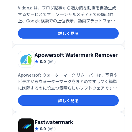
Vidon.aiは、ブログ記事から魅力的な動画を自動生成
するサービスです。 ソーシャルメディアでの露出向
上、Google検索での上位表示、動画プラットフォー
ムでのコンテンツ共有を支援します。 ブログ記事を簡
詳しく見る
単に動画化し、効果的なコンテンツマーケティングを
実現できます。
Apowersoft Watermark Remover
0.0
(0件)
Apowersoft ウォーターマーク リムーバーは、写真や
ビデオからウォーターマークをまとめてすばやく簡単
に削除するのに役立つ素晴らしいソフトウェアです。
写真から不要なオブジェクトを削除するための 3 つの
詳しく見る
透かし選択ツールがあります。ビデオのロゴを削除す
る場合は、ビデオの特定の部分からロゴを削除し、他
の部分はそのままにしておくことができます。
Fastwatermark
0.0
(0件)