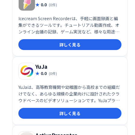
0.0
(0件)
Icecream Screen Recorderは、手軽に画面録画と編
集ができるツールです。チュートリアル動画作成、オ
ンライン会議の記録、ゲーム実況など、様々な用途に
活用できます。ウェブカメラ映像の同時録画や音声追
詳しく見る
加、音声のみの録音にも対応。シンプルで直感的な操
作性で、高品質な動画制作をサポートします。企業で
の活用にも最適です。
YuJa
0.0
(0件)
YuJaは、高等教育機関や幼稚園から高校までの組織だ
けでなく、あらゆる規模の企業向けに設計されたクラ
ウドベースのビデオソリューションです。YuJaプラッ
トフォームには、デジタル会議、仮想教室、ビデオ管
詳しく見る
理、デスクトップ録音、さらに多くのコラボレーショ
ンおよび学習ツールが含まれています。