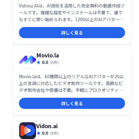
Vidnoz AIは、AI技術を活用した完全無料の動画作成ツ
ールです。複雑な設定やインストールは不要で、誰で
もすぐに使い始められます。1200以上のAIアバター、
1240以上のリアルなAI音声、2800以上のテンプレー
詳しく見る
トを活用して、わずか1分でプロ品質の動画を作成可
能です。
Movio.la
0.0
(0件)
Movio.laは、60種類以上のリアルなAIアバターが20以
上の言語に対応したビデオ制作ツールです。高額なビ
デオ制作会社や俳優は不要。手軽にプロクオリティの
動画を作成できます。時間とコストを大幅に削減し、
詳しく見る
独自のビデオスタジオを手に入れましょう。
Vidon.ai
0.0
(0件)