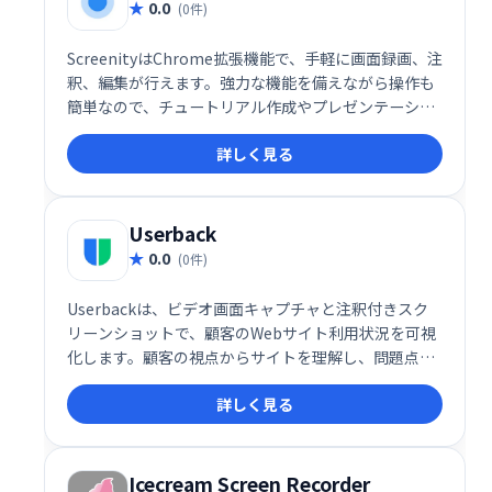
0.0
(0件)
ScreenityはChrome拡張機能で、手軽に画面録画、注
釈、編集が行えます。強力な機能を備えながら操作も
簡単なので、チュートリアル作成やプレゼンテーショ
ン、学習記録などに最適です。Chromeユーザー必携
詳しく見る
のスクリーンレコーダーとして、効率的な動画制作を
サポートします。
Userback
0.0
(0件)
Userbackは、ビデオ画面キャプチャと注釈付きスク
リーンショットで、顧客のWebサイト利用状況を可視
化します。顧客の視点からサイトを理解し、問題点を
迅速に特定、改善することで、より良い製品開発を支
詳しく見る
援します。時間を節約し、効率的な開発プロセスを実
現します。
Icecream Screen Recorder