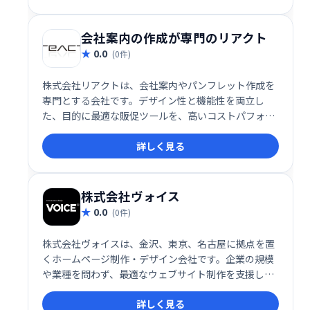
の信頼性を証明しています。規模や目的に関わらず、
オンラインビジネスの成長を強力にサポートします。
無料トライアルもご用意していますので、ぜひお試し
会社案内の作成が専門のリアクト
ください。
0.0
(0件)
株式会社リアクトは、会社案内やパンフレット作成を
専門とする会社です。デザイン性と機能性を両立し
た、目的に最適な販促ツールを、高いコストパフォー
マンスでご提供いたします。お客様のニーズに合わせ
詳しく見る
た最高の会社案内を制作し、事業の成功をサポートし
ます。
株式会社ヴォイス
0.0
(0件)
株式会社ヴォイスは、金沢、東京、名古屋に拠点を置
くホームページ制作・デザイン会社です。企業の規模
や業種を問わず、最適なウェブサイト制作を支援しま
す。デザイン性と機能性を両立させ、集客力向上に繋
詳しく見る
がるホームページを提供いたします。お気軽にご相談