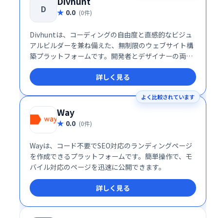
Divhunt
D
0.0
(0件)
Divhuntは、コーディングの自由度と直感的なビジュ
アルビルダーを兼ね備えた、無制限のウェブサイト構
築プラットフォームです。開発者とデザイナーの両方
に対応し、コード不要のドラッグ＆ドロップ操作と、
詳しく見る
カスタムコードの統合を柔軟に組み合わせることがで
きます。SEO最適化、CMS、REST API、プラグイン、
よく比較されています
ローカライゼーション、カスタムファイル管理など、
包括的な機能を備えており、個人ユーザーからエンタ
Way
ープライズまで対応可能な多機能なサイト構築環境を
0.0
(0件)
提供します。
Wayは、コード不要でSEO対応のランディングページ
を作成できるプラットフォームです。簡単操作で、モ
バイル対応のページを迅速に公開できます。
詳しく見る