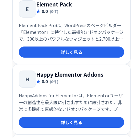
Element Pack
E
0.0
(0件)
Element Pack Proは、WordPressのページビルダー
「Elementor」に特化した高機能アドオンパッケージ
で、300以上のパワフルなウィジェットと2,700以上の
テンプレート・プリメイドセクションを備えた、まさ
詳しく見る
にプロフェッショナル仕様のデザイン支援ツールで
す。UI/UXに優れた設計思想と、実用性に富んだ豊富
なウィジェット群により、初心者から上級者まで、あ
らゆるユーザーのWeb制作を圧倒的に効率化してくれ
Happy Elementor Addons
H
ます。
0.0
(0件)
HappyAddons for Elementorは、Elementorユーザ
ーの創造性を最大限に引き出すために設計された、非
常に多機能で直感的なアドオンパッケージです。プロ
フェッショナルだけでなく、初心者にも扱いやすいイ
詳しく見る
ンターフェースと設計思想が特徴で、世界中の
WordPress制作者に愛用されています。現在、無料60
種以上、有料65種以上のウィジェットが提供されてお