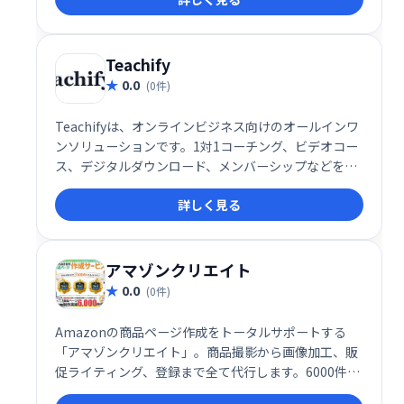
たの理想のウェブサイトを手に入れましょう！
Teachify
0.0
(0件)
Teachifyは、オンラインビジネス向けのオールインワ
ンソリューションです。1対1コーチング、ビデオコー
ス、デジタルダウンロード、メンバーシップなどを、
簡単に管理・販売できます。堅牢で洗練されたシステ
詳しく見る
ムを、手頃な価格で提供。あなたの才能を収益化し、
ビジネスを成長させましょう！
アマゾンクリエイト
0.0
(0件)
Amazonの商品ページ作成をトータルサポートする
「アマゾンクリエイト」。商品撮影から画像加工、販
促ライティング、登録まで全て代行します。6000件以
上の制作実績で、Amazonでの販売を強力に支援しま