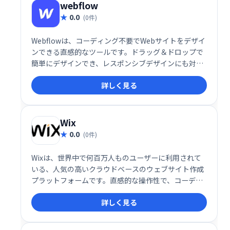
webflow
0.0
(0件)
Webflowは、コーディング不要でWebサイトをデザイ
ンできる直感的なツールです。ドラッグ＆ドロップで
簡単にデザインでき、レスポンシブデザインにも対
応。完成したサイトをWebflowでホストすることも、
詳しく見る
コードをエクスポートして他のホスティングサービス
を利用することも可能です。洗練されたデザインと高
い柔軟性を兼ね備え、プロフェッショナルなWebサイ
トを効率的に構築できます。
Wix
0.0
(0件)
Wixは、世界中で何百万人ものユーザーに利用されて
いる、人気の高いクラウドベースのウェブサイト作成
プラットフォームです。直感的な操作性で、コーディ
ング不要で簡単に美しいウェブサイトを制作できま
詳しく見る
す。ブログ、オンラインストア、ポートフォリオな
ど、様々なニーズに対応可能です。ビジネス規模や目
的に合わせて柔軟にカスタマイズでき、費用対効果の