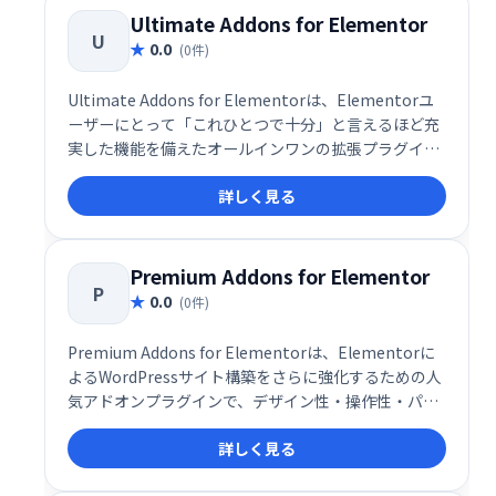
り、デザイン性・操作性ともに高い評価を得ていま
Ultimate Addons for Elementor
U
す。
0.0
(0件)
Ultimate Addons for Elementorは、Elementorユ
ーザーにとって「これひとつで十分」と言えるほど充
実した機能を備えたオールインワンの拡張プラグイン
です。世界で65万人以上のウェブデザイナーや制作者
詳しく見る
に利用されており、プロレベルのデザインをより短時
間で効率的に実現できるツールとして高い評価を受け
ています。
Premium Addons for Elementor
P
0.0
(0件)
Premium Addons for Elementorは、Elementorに
よるWordPressサイト構築をさらに強化するための人
気アドオンプラグインで、デザイン性・操作性・パフ
ォーマンスすべてを高次元で両立した多機能ツールで
詳しく見る
す。無料版とPro版の両方で利用でき、580以上のコン
テナテンプレートや多数のウィジェットを搭載してお