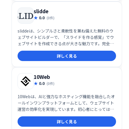
slidde
0.0
(0件)
sliddeは、シンプルさと柔軟性を兼ね備えた無料のウ
ェブサイトビルダーで、「スライドを作る感覚」でウ
ェブサイトを作成できる点が大きな魅力です。完全レ
スポンシブデザイン、多用途なテンプレート、豊富な
詳しく見る
無料リソースにより、初心者でもプロフェッショナル
な仕上がりのサイトを簡単に作成できます。無料プラ
ンでも十分な機能を備え、年額19ドルのプラスプラン
ではさらに高度なカスタマイズや分析機能が利用可能
10Web
です。
0.0
(0件)
10Webは、AIと強力なホスティング機能を融合したオ
ールインワンプラットフォームとして、ウェブサイト
運営の効率化を実現しています。初心者にとっては簡
単な操作性が魅力であり、プロフェッショナルにとっ
詳しく見る
ては高い拡張性と効率性が評価されています。これか
らサイトを立ち上げたい方や、運営をより効率化した