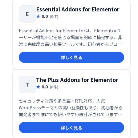
り、ノーコードで洗練されたWebサイトをスピーディ
ーに構築可能です。
Essential Addons for Elementor
E
0.0
(0件)
Essential Addons for Elementorは、Elementorユ
ーザーが機能不足を感じる場面を的確に補完する、非
常に完成度の高い拡張ツールです。初心者からプロフ
ェッショナルまで、Elementorをよりパワフルかつ効
詳しく見る
率的に活用したいユーザーにとって、導入すべき価値
のあるアドオンといえるでしょう。
The Plus Addons for Elementor
T
0.0
(0件)
セキュリティ対策や多言語・RTL対応、人気
WordPressテーマとの高い互換性もあり、初心者から
開発者まで誰にでも使いやすい設計がされています。
Elementorの可能性を最大限に引き出しつつ、快適な
詳しく見る
ユーザー体験と高品質なWebサイト構築を支援する、
信頼性の高い拡張アドオンです。