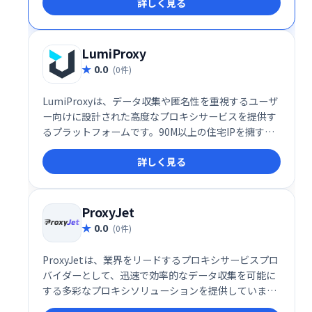
詳しく見る
肢です。
LumiProxy
0.0
(0件)
LumiProxyは、データ収集や匿名性を重視するユーザ
ー向けに設計された高度なプロキシサービスを提供す
るプラットフォームです。90M以上の住宅IPを擁する
グローバルなネットワークを持ち、高速で安定した接
詳しく見る
続を実現します。その柔軟な地理的ターゲティング機
能やユーザーフレンドリーな管理システムにより、多
種多様なニーズに対応しています。
ProxyJet
0.0
(0件)
ProxyJetは、業界をリードするプロキシサービスプロ
バイダーとして、迅速で効率的なデータ収集を可能に
する多彩なプロキシソリューションを提供していま
す。