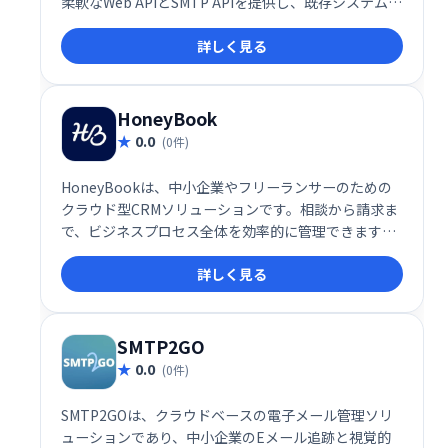
柔軟なWeb APIとSMTP APIを提供し、既存システムと
の容易な統合を実現します。スケーラブルなインフラ
詳しく見る
ストラクチャにより、大量のメール送信にも対応可
能。数分で稼働開始でき、ビジネスの成長をサポート
します。
HoneyBook
0.0
(0件)
HoneyBookは、中小企業やフリーランサーのための
クラウド型CRMソリューションです。相談から請求ま
で、ビジネスプロセス全体を効率的に管理できます。
プロジェクト管理、顧客予約、請求書発行、オンライ
詳しく見る
ン契約、支払い管理など、ビジネスに必要な機能をワ
ンストップで提供。スムーズなワークフローを実現
し、生産性を向上させます。
SMTP2GO
0.0
(0件)
SMTP2GOは、クラウドベースの電子メール管理ソリ
ューションであり、中小企業のEメール追跡と視覚的