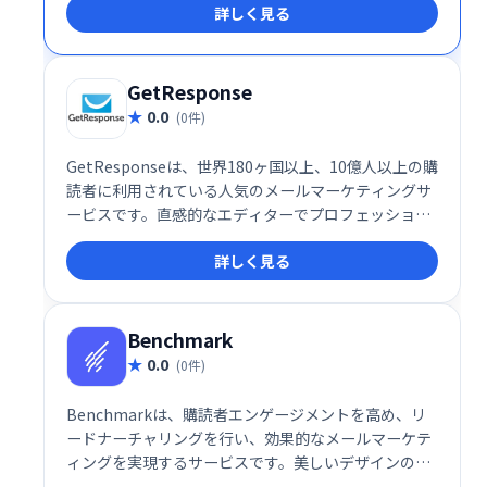
詳しく見る
要度に応じて自動的にフォルダーに分類します。これ
により、無関係なメッセージを分類する時間を減ら
し、重要なこと、つまり電子メール以外のあらゆるこ
とに集中できるようになります。
GetResponse
0.0
(0件)
GetResponseは、世界180ヶ国以上、10億人以上の購
読者に利用されている人気のメールマーケティングサ
ービスです。直感的なエディターでプロフェッショナ
ルなメールやランディングページを簡単に作成でき、
詳しく見る
効率的なマーケティング活動を支援します。世界中で
最も使いやすいシステムとして高い評価を得ていま
す。
Benchmark
0.0
(0件)
Benchmarkは、購読者エンゲージメントを高め、リ
ードナーチャリングを行い、効果的なメールマーケテ
ィングを実現するサービスです。美しいデザインのメ
ール作成から、効果測定までを網羅。結果を的確に追