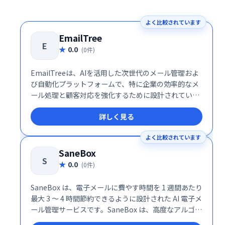
よく比較されています
EmailTree
E
0.0
(0件)
EmailTreeは、AIを活用した次世代のメール管理およ
び自動化プラットフォームで、特に企業の効率的なメ
ール処理と顧客対応を強化するために設計されていま
す。このサービスは、AIによるメールの分類、返信提
詳しく見る
案、センチメント分析を統合し、受信トレイ管理の生
産性を劇的に向上させます。
よく比較されています
SaneBox
S
0.0
(0件)
SaneBox は、電子メールに費やす時間を 1 週間あたり
最大 3 ～ 4 時間節約できるように設計された AI 電子メ
ール管理サービスです。SaneBox は、高度なアルゴリ
ズムと機械学習を使用して、受信した電子メールを重