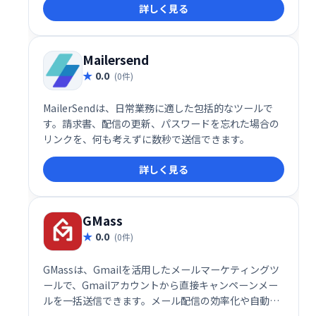
詳しく見る
に3つの強力な機能を利用可能。日常業務の効率化と
生産性向上に貢献します。よりスマートなコミュニケ
ーションで、ビジネスの可能性を最大限に引き出しま
しょう。
Mailersend
0.0
(0件)
MailerSendは、日常業務に適した包括的なツールで
す。請求書、配信の更新、パスワードを忘れた場合の
リンクを、何も考えずに数秒で送信できます。
詳しく見る
GMass
0.0
(0件)
GMassは、Gmailを活用したメールマーケティングツ
ールで、Gmailアカウントから直接キャンペーンメー
ルを一括送信できます。メール配信の効率化や自動化
を実現し、ビジネスの成長をサポートする強力なプラ