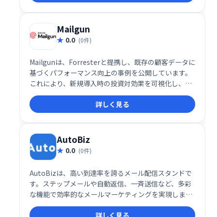
注目されています。
Mailgun
0.0
(0件)
Mailgunは、Forresterと提携し、既存の顧客データに
基づくパフォーマンス向上の事例を公開しています。
これにより、新規導入時の投資対効果を可視化し、信
頼性を高めています。
詳しく見る
AutoBiz
0.0
(0件)
AutoBizは、高い到達率を誇るメール配信スタンドで
す。ステップメールや自動返信、一斉送信など、多彩
な機能で効率的なメールマーケティングを実現しま
す。クレジット決済連携にも対応し、スムーズな運用
詳しく見る
をサポート。顧客とのエンゲージメント強化に最適な