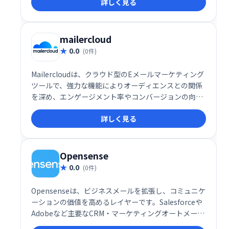
詳しく見る
ラクティスに基づいた教育機能も提供し、自動化の最
適化、配信・エンゲージメントの改善を実現します。
ビジネスの成長を加速させる強力なツールです。
mailercloud
0.0
(0件)
Mailercloudは、クラウド型のEメールマーケティング
ツールで、強力な機能によりオーディエンスとの関係
を深め、エンゲージメント率やコンバージョンの向上
を支援します。直感的なインターフェースと柔軟な機
詳しく見る
能で、マーケティングキャンペーンを効果的に展開し
たい企業に最適です。
Opensense
0.0
(0件)
Opensenseは、ビジネスメールを拡張し、コミュニケ
ーションの価値を高めるレイヤーです。Salesforceや
Adobeなど主要なCRM・マーケティングオートメーシ
ョンツールとのネイティブ連携により、メール送信時