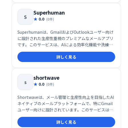
SaaS企業やスタートアップを中心に注目を集めていま
す。
Superhuman
S
0.0
(0件)
Superhumanは、GmailおよびOutlookユーザー向け
に設計された生産性重視のプレミアムなメールアプリ
です。このサービスは、AIによる効率化機能や洗練さ
れたインターフェースを提供し、チーム全体のコミュ
詳しく見る
ニケーションを迅速化するとともに、個々の作業効率
を向上させます。
shortwave
s
0.0
(0件)
Shortwaveは、メール管理と生産性向上を目指したAI
ネイティブのメールプラットフォームで、特にGmail
ユーザー向けに設計されています。このサービスは、
高度なAI機能とリアルタイムのチームコラボレーショ
詳しく見る
ン機能を備え、個人およびチームのメール業務を効率