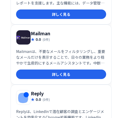
レポートを支援します。主な機能には、データ管理、
電子メールモニタリング、ブラックリスト、品質テス
詳しく見る
ト、記録管理、電子メール認証、APIなどがありま
す。
Mailman
0.0
(0件)
Mailmanは、不要なメールをフィルタリングし、重要
なメールだけを表示することで、日々の業務をより穏
やかで生産的にするメールアシスタントです。中断を
最小限に抑え、集中力を高め、効率的なメール管理を
詳しく見る
実現します。 煩わしいメールに邪魔されることなく、
大切な業務に集中しましょう。
Reply
0.0
(0件)
Replyは、LinkedInで潜在顧客の調査とエンゲージメ
ントを効率化するChrome拡張機能です。LinkedIn