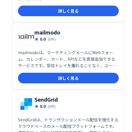
です。事務作業の効率化と顧客とのエンゲージメント
詳しく見る
向上を実現し、ビジネス成長を強力にサポートしま
す。様々な機能を統合することで、業務負担を軽減
し、集客から顧客育成までを一元管理できます。
mailmodo
0.0
(0件)
mailmodoは、マーケティングメールにWebフォー
ム、カレンダー、カート、APIなどを直接追加できる
サービスです。受信トレイを離れることなく、ユーザ
ーはメール内で必要なアクションを実行できます。こ
詳しく見る
れにより、エンゲージメントの向上とコンバージョン
率の改善に貢献します。顧客体験をスムーズにし、効
率的なマーケティングを実現しましょう。
SendGrid
0.0
(0件)
SendGridは、トランザクションメール配信を強化する
クラウドベースのメール配信プラットフォームです。