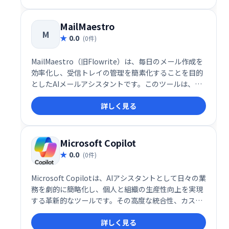
化します。以下に、その特徴を専門家の視点から解説
します。
MailMaestro
M
0.0
(0件)
MailMaestro（旧Flowrite）は、毎日のメール作成を
効率化し、受信トレイの管理を簡素化することを目的
としたAIメールアシスタントです。このツールは、シ
ンプルかつ強力なAI技術を活用して、少ない労力でプ
詳しく見る
ロフェッショナルなメールを作成できる点が特徴で
す。日々のコミュニケーションにかかる負担を軽減
し、生産性を高めることを目指しています。
Microsoft Copilot
0.0
(0件)
Microsoft Copilotは、AIアシスタントとして日々の業
務を劇的に簡略化し、個人と組織の生産性向上を実現
する革新的なツールです。その高度な統合性、カスタ
マイズ性、そして自然言語での操作性により、デジタ
詳しく見る
ルワークプレイスの未来を切り開く重要な存在として