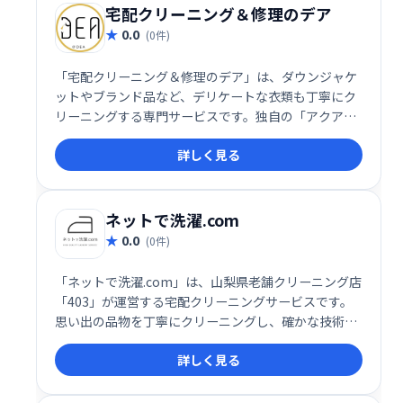
宅配クリーニング＆修理のデア
0.0
(0件)
「宅配クリーニング＆修理のデア」は、ダウンジャケ
ットやブランド品など、デリケートな衣類も丁寧にク
リーニングする専門サービスです。独自の「アクアメ
イク」技術で、通常のクリーニングでは落ちにくい汚
詳しく見る
れもしっかり除去。高品質な仕上がりで、大切な衣類
を長く美しく保ちます。プロの技術による安心と信頼
で、あなたの衣類を最高の状態にいたします。
ネットで洗濯.com
0.0
(0件)
「ネットで洗濯.com」は、山梨県老舗クリーニング店
「403」が運営する宅配クリーニングサービスです。
思い出の品物を丁寧にクリーニングし、確かな技術と
信頼性で高い評価を得ています。宅配便と店舗持ち込
詳しく見る
みに対応し、後者では職人のアドバイスや記念写真撮
影も可能です。大切な衣類を安心して任せられるサー
ビスです。