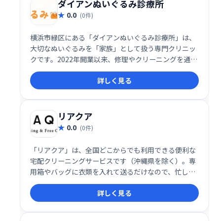
ダイアンぬいぐるみ診療所
0.0
(0件)
横浜市緑区にある「ダイアンぬいぐるみ診療所」は、
大切なぬいぐるみを「家族」として扱う専門クリニッ
クです。2022年開業以来、修理やクリーニングを通じ
て、ぬいぐるみへの愛情深いケアを提供しています。
詳しく見る
ぬいぐるみを愛するスタッフが、丁寧な診察と治療
で、ぬいぐるみの健康と幸せを守ります。 大切なぬい
ぐるみのお困りごとがあれば、ぜひご相談ください。
リアクア
0.0
(0件)
「リアクア」は、全国どこからでも利用できる便利な
宅配クリーニングサービスです（沖縄県を除く）。専
用箱やバッグに衣類を入れて送るだけなので、忙しい
方でも手軽に利用できます。コンビニからも発送可能
詳しく見る
で、高品質な仕上がりと簡便さで好評です。 忙しいあ
なたをサポートする、ストレスフリーなクリーニング
体験を提供します。