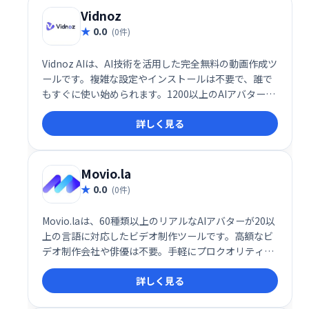
Vidnoz
0.0
(0件)
Vidnoz AIは、AI技術を活用した完全無料の動画作成ツ
ールです。複雑な設定やインストールは不要で、誰で
もすぐに使い始められます。1200以上のAIアバター、
1240以上のリアルなAI音声、2800以上のテンプレー
詳しく見る
トを活用して、わずか1分でプロ品質の動画を作成可
能です。
Movio.la
0.0
(0件)
Movio.laは、60種類以上のリアルなAIアバターが20以
上の言語に対応したビデオ制作ツールです。高額なビ
デオ制作会社や俳優は不要。手軽にプロクオリティの
動画を作成できます。時間とコストを大幅に削減し、
詳しく見る
独自のビデオスタジオを手に入れましょう。