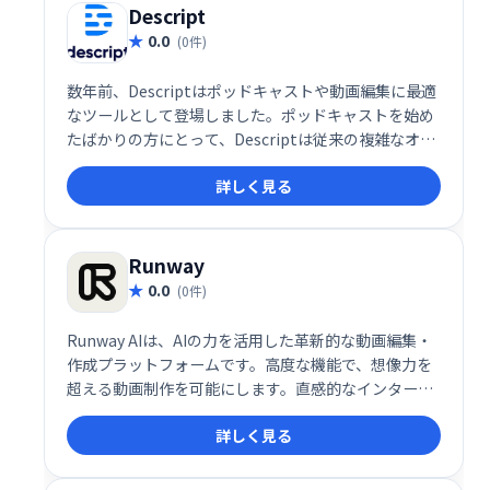
Descript
0.0
(0件)
数年前、Descriptはポッドキャストや動画編集に最適
なツールとして登場しました。ポッドキャストを始め
たばかりの方にとって、Descriptは従来の複雑なオー
ディオ編集ツールとはまったく異なる、新しいタイプ
詳しく見る
のオーディオエディタです。今年初め、私はポッドキ
ャストチャンネルを開設し、編集にはすべてDescript
を使いました。
Runway
0.0
(0件)
Runway AIは、AIの力を活用した革新的な動画編集・
作成プラットフォームです。高度な機能で、想像力を
超える動画制作を可能にします。直感的なインターフ
ェースで、プロフェッショナルから初心者まで、創造
詳しく見る
性を自由に表現できます。動画編集や制作の効率化、
新たな表現方法の開拓に最適です。