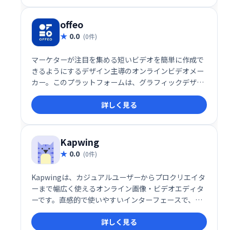
offeo
0.0
(0件)
マーケターが注目を集める短いビデオを簡単に作成で
きるようにするデザイン主導のオンラインビデオメー
カー。このプラットフォームは、グラフィックデザイ
ンツールとビデオ作成プラットフォームのハイブリッ
詳しく見る
ドであり、マーケティングキャンペーンに合わせてア
ニメーションビデオをカスタマイズするための完全な
クリエイティブコントロールを備えた数千のテンプレ
ートが付属しています。
Kapwing
0.0
(0件)
Kapwingは、カジュアルユーザーからプロクリエイタ
ーまで幅広く使えるオンライン画像・ビデオエディタ
ーです。直感的で使いやすいインターフェースで、字
幕作成、コラージュ制作、スクリーンキャスト編集な
詳しく見る
ど、様々なタスクをスムーズにこなせます。チームで