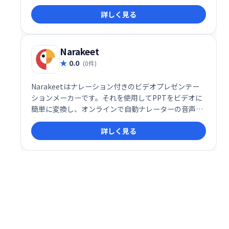
作が可能です。 複雑な編集ソフトの知識は不要で、誰
詳しく見る
でも簡単に動画を作成、配信できます。 ビジネスシー
ン、教育、マーケティングなど幅広い用途にご利用い
ただけます。
Narakeet
0.0
(0件)
Narakeetはナレーション付きのビデオプレゼンテー
ションメーカーです。それを使用してPPTをビデオに
簡単に変換し、オンラインで自動ナレーターの音声を
使用してビデオのバックグラウンドミュージックを追
詳しく見る
加します。