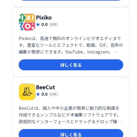
の共同作業にも最適で、生産性向上に貢献します。動
画編集や画像加工を簡単に、そして楽しく行いたい方
におすすめです。
Pixiko
0.0
(0件)
Pixikoは、高速で無料のオンラインビデオエディタで
す。豊富なツールとエフェクトで、動画、GIF、音声の
編集が簡単にできます。YouTube、Instagram、
Facebook、TikTok、Twitterなど、様々なプラット
詳しく見る
フォームやウェブサイト、広告などに最適な動画を作
成可能です。オールインワンで、手軽に高品質な動画
編集を実現します。
BeeCut
0.0
(0件)
BeeCutは、個人や中小企業が簡単に魅力的な動画を
作成できるシンプルなビデオ編集ソフトウェアです。
直感的なインターフェースとドラッグ＆ドロップ機能
で、初心者でも6:9、4:3など様々なアスペクト比の動
詳しく見る
画編集が可能です。カット、削除、マージなどの機能