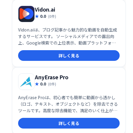
Vidon.ai
0.0
(0件)
Vidon.aiは、ブログ記事から魅力的な動画を自動生成
するサービスです。 ソーシャルメディアでの露出向
上、Google検索での上位表示、動画プラットフォー
ムでのコンテンツ共有を支援します。 ブログ記事を簡
詳しく見る
単に動画化し、効果的なコンテンツマーケティングを
実現できます。
AnyErase Pro
0.0
(0件)
AnyErase Proは、初心者でも簡単に動画から透かし
（ロゴ、テキスト、オブジェクトなど）を除去できる
ツールです。高度な除去機能で、満足のいく仕上がり
を実現。さらに、テキストやブランドを動画に合わせ
詳しく見る
てカスタマイズすることで、ブランド認知度向上にも
貢献します。動画編集の効率化とクオリティ向上をサ