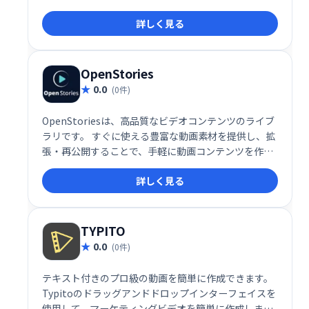
にビデオを記録、編集、最適化できます。ホワイトラ
詳しく見る
ベル機能も搭載。行動喚起フレーズやフォームを追加
し、リード獲得を促進。高解像度ビデオは埋め込み可
能で、モバイルにも対応。効率的なビデオマーケティ
ングを実現します。
OpenStories
0.0
(0件)
OpenStoriesは、高品質なビデオコンテンツのライブ
ラリです。 すぐに使える豊富な動画素材を提供し、拡
張・再公開することで、手軽に動画コンテンツを作成
できます。 時間を節約し、効果的なビデオマーケティ
詳しく見る
ングを実現しましょう。
TYPITO
0.0
(0件)
テキスト付きのプロ級の動画を簡単に作成できます。
Typitoのドラッグアンドドロップインターフェイスを
使用して、マーケティングビデオを簡単に作成しま