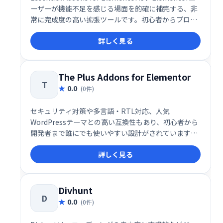
ーザーが機能不足を感じる場面を的確に補完する、非
常に完成度の高い拡張ツールです。初心者からプロフ
ェッショナルまで、Elementorをよりパワフルかつ効
詳しく見る
率的に活用したいユーザーにとって、導入すべき価値
のあるアドオンといえるでしょう。
The Plus Addons for Elementor
T
0.0
(0件)
セキュリティ対策や多言語・RTL対応、人気
WordPressテーマとの高い互換性もあり、初心者から
開発者まで誰にでも使いやすい設計がされています。
Elementorの可能性を最大限に引き出しつつ、快適な
詳しく見る
ユーザー体験と高品質なWebサイト構築を支援する、
信頼性の高い拡張アドオンです。
Divhunt
D
0.0
(0件)