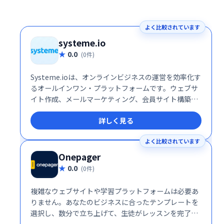
よく比較されています
systeme.io
0.0
(0件)
Systeme.ioは、オンラインビジネスの運営を効率化す
るオールインワン・プラットフォームです。ウェブサ
イト作成、メールマーケティング、会員サイト構築、
アフィリエイト機能など、ビジネスに必要なツールが
詳しく見る
全て揃っています。30万人以上の起業家が利用し、そ
の信頼性を証明しています。規模や目的に関わらず、
よく比較されています
オンラインビジネスの成長を強力にサポートします。
無料トライアルもご用意していますので、ぜひお試し
Onepager
ください。
0.0
(0件)
複雑なウェブサイトや学習プラットフォームは必要あ
りません。あなたのビジネスに合ったテンプレートを
選択し、数分で立ち上げて、生徒がレッスンを完了
し、より良い結果を得て、学習体験を愛するのを手伝