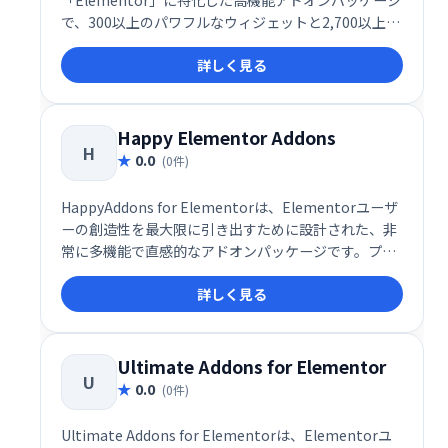
「Elementor」に特化した高機能アドオンパッケージ
で、300以上のパワフルなウィジェットと2,700以上の
テンプレート・プリメイドセクションを備えた、まさ
詳しく見る
にプロフェッショナル仕様のデザイン支援ツールで
す。UI/UXに優れた設計思想と、実用性に富んだ豊富
なウィジェット群により、初心者から上級者まで、あ
らゆるユーザーのWeb制作を圧倒的に効率化してくれ
Happy Elementor Addons
H
ます。
0.0
(0件)
HappyAddons for Elementorは、Elementorユーザ
ーの創造性を最大限に引き出すために設計された、非
常に多機能で直感的なアドオンパッケージです。プロ
フェッショナルだけでなく、初心者にも扱いやすいイ
詳しく見る
ンターフェースと設計思想が特徴で、世界中の
WordPress制作者に愛用されています。現在、無料60
種以上、有料65種以上のウィジェットが提供されてお
り、デザイン性・操作性ともに高い評価を得ていま
Ultimate Addons for Elementor
U
す。
0.0
(0件)
Ultimate Addons for Elementorは、Elementorユ