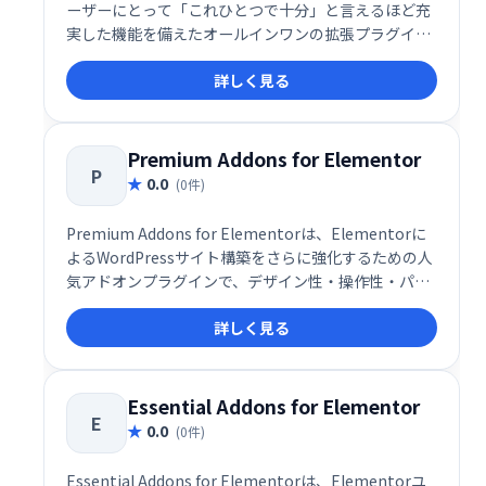
ーザーにとって「これひとつで十分」と言えるほど充
実した機能を備えたオールインワンの拡張プラグイン
です。世界で65万人以上のウェブデザイナーや制作者
詳しく見る
に利用されており、プロレベルのデザインをより短時
間で効率的に実現できるツールとして高い評価を受け
ています。
Premium Addons for Elementor
P
0.0
(0件)
Premium Addons for Elementorは、Elementorに
よるWordPressサイト構築をさらに強化するための人
気アドオンプラグインで、デザイン性・操作性・パフ
ォーマンスすべてを高次元で両立した多機能ツールで
詳しく見る
す。無料版とPro版の両方で利用でき、580以上のコン
テナテンプレートや多数のウィジェットを搭載してお
り、ノーコードで洗練されたWebサイトをスピーディ
ーに構築可能です。
Essential Addons for Elementor
E
0.0
(0件)
Essential Addons for Elementorは、Elementorユ