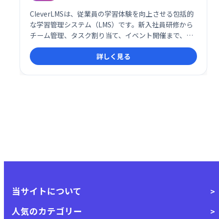
CleverLMSは、従業員の学習体験を向上させる包括的
な学習管理システム（LMS）です。新入社員研修から
チーム管理、タスク割り当て、イベント開催まで、組
織の学習ニーズを網羅します。ゲーミフィケーション
詳しく見る
やフィードバック機能でエンゲージメントを高め、ダ
ッシュボードによるデータ分析で効果的な意思決定を
支援します。直感的なUI、モバイル対応、カスタムブ
ランディングにも対応。よりスマートで効率的な職場
を実現します。
当サイトについて
人気のカテゴリー