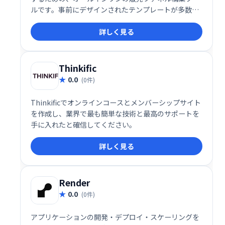
ルです。事前にデザインされたテンプレートが多数用
意されているため、初心者でも簡単に、効果的な販売
詳しく見る
ファネルを作成できます。ビジネスの成長を加速さ
せ、オンラインでの販売を効率化したい企業に最適で
す。様々な機能が統合されており、マーケティングか
ら販売、配信までをシームレスに管理できます。
Thinkific
0.0
(0件)
Thinkificでオンラインコースとメンバーシップサイト
を作成し、業界で最も簡単な技術と最高のサポートを
手に入れたと確信してください。
詳しく見る
Render
0.0
(0件)
アプリケーションの開発・デプロイ・スケーリングを