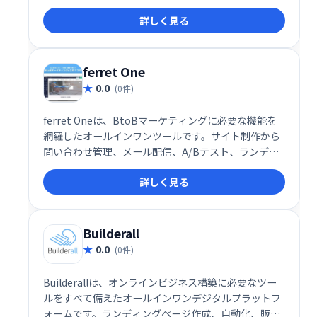
です。事務作業の効率化と顧客とのエンゲージメント
詳しく見る
向上を実現し、ビジネス成長を強力にサポートしま
す。様々な機能を統合することで、業務負担を軽減
し、集客から顧客育成までを一元管理できます。
ferret One
0.0
(0件)
ferret Oneは、BtoBマーケティングに必要な機能を
網羅したオールインワンツールです。サイト制作から
問い合わせ管理、メール配信、A/Bテスト、ランディ
ングページ作成、キャンペーン管理まで、全てを
詳しく見る
ferret Oneで効率的に実行できます。マーケティング
業務の最適化を実現し、ビジネス成長を強力にサポー
トします。
Builderall
0.0
(0件)
Builderallは、オンラインビジネス構築に必要なツー
ルをすべて備えたオールインワンデジタルプラットフ
ォームです。ランディングページ作成、自動化、販売