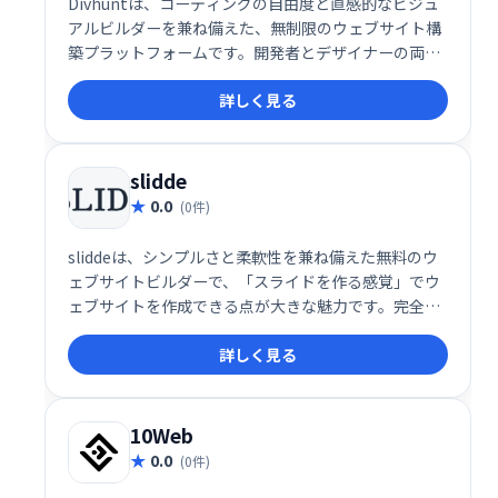
Divhuntは、コーディングの自由度と直感的なビジュ
アルビルダーを兼ね備えた、無制限のウェブサイト構
築プラットフォームです。開発者とデザイナーの両方
に対応し、コード不要のドラッグ＆ドロップ操作と、
詳しく見る
カスタムコードの統合を柔軟に組み合わせることがで
きます。SEO最適化、CMS、REST API、プラグイン、
ローカライゼーション、カスタムファイル管理など、
包括的な機能を備えており、個人ユーザーからエンタ
slidde
ープライズまで対応可能な多機能なサイト構築環境を
0.0
(0件)
提供します。
sliddeは、シンプルさと柔軟性を兼ね備えた無料のウ
ェブサイトビルダーで、「スライドを作る感覚」でウ
ェブサイトを作成できる点が大きな魅力です。完全レ
スポンシブデザイン、多用途なテンプレート、豊富な
詳しく見る
無料リソースにより、初心者でもプロフェッショナル
な仕上がりのサイトを簡単に作成できます。無料プラ
ンでも十分な機能を備え、年額19ドルのプラスプラン
ではさらに高度なカスタマイズや分析機能が利用可能
10Web
です。
0.0
(0件)