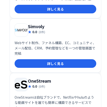
までを網羅し、音楽や画像も簡単に追加できます。直
詳しく見る
感的なドラッグ＆ドロップ編集と24時間365日のサポ
ートで、スムーズな作業を実現。クレジットカード不
要で、強力なメール自動化機能も搭載。オンラインビ
ジネスの成功を強力にサポートします。
Simvoly
0.0
(0件)
Webサイト制作、ファネル構築、EC、コミュニティ、
メール配信、CRM、予約管理などを一つの管理画面で
完結
詳しく見る
OneStream
0.0
(0件)
OneStreamは自社ブランドで、Netflixやhuluのよう
な動画サイトを誰でも簡単に構築できるサービスで