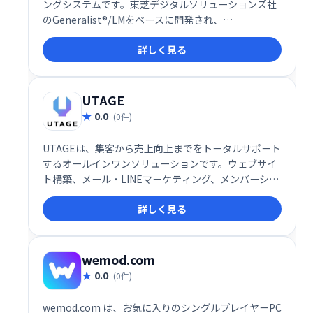
ングシステムです。東芝デジタルソリューションズ社
のGeneralist®/LMをベースに開発され、
LMS(Learning Management System)として、企業
詳しく見る
の学習・研修ニーズに対応します。効率的な学習環境
を提供し、従業員のスキルアップを支援します。
UTAGE
0.0
(0件)
UTAGEは、集客から売上向上までをトータルサポート
するオールインワンソリューションです。ウェブサイ
ト構築、メール・LINEマーケティング、メンバーシッ
プ管理、決済処理、顧客情報管理、業務自動化など、
詳しく見る
ビジネスに必要な機能を網羅。煩雑な作業を効率化
し、売上アップを実現します。集客や売上向上でお悩
みの事業者様は、ぜひUTAGEをご検討ください。
wemod.com
0.0
(0件)
wemod.com は、お気に入りのシングルプレイヤーPC