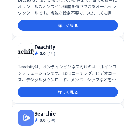
Lecteaは、販売からレッスン提供まで、誰でも簡単に
オリジナルのオンライン講座を作成できるオールイン
ワンツールです。複雑な設定不要で、スムーズに講座
作成・運営が可能。集客から販売、レッスン管理まで
詳しく見る
を効率化し、オンライン講座ビジネスの成功をサポー
トします。
Teachify
0.0
(0件)
Teachifyは、オンラインビジネス向けのオールインワ
ンソリューションです。1対1コーチング、ビデオコー
ス、デジタルダウンロード、メンバーシップなどを、
簡単に管理・販売できます。堅牢で洗練されたシステ
詳しく見る
ムを、手頃な価格で提供。あなたの才能を収益化し、
ビジネスを成長させましょう！
Searchie
0.0
(0件)