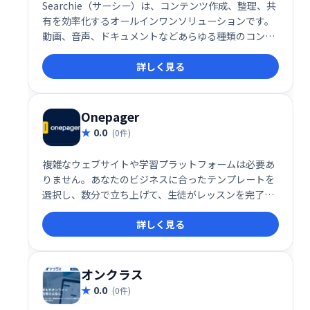
Searchie（サーシー）は、コンテンツ作成、整理、共
有を効率化するオールインワンソリューションです。
動画、音声、ドキュメントなどあらゆる種類のコンテ
ンツを統合的に管理し、検索・共有を容易にします。
詳しく見る
知識や経験を活かしたコンテンツビジネスの構築を強
力にサポート。視聴者とのエンゲージメントを高め、
収益化を促進します。柔軟で使いやすいインターフェ
ースで、コンテンツを最大限に活用しましょう。
Onepager
0.0
(0件)
複雑なウェブサイトや学習プラットフォームは必要あ
りません。あなたのビジネスに合ったテンプレートを
選択し、数分で立ち上げて、生徒がレッスンを完了
し、より良い結果を得て、学習体験を愛するのを手伝
詳しく見る
ってください。
オンクラス
0.0
(0件)