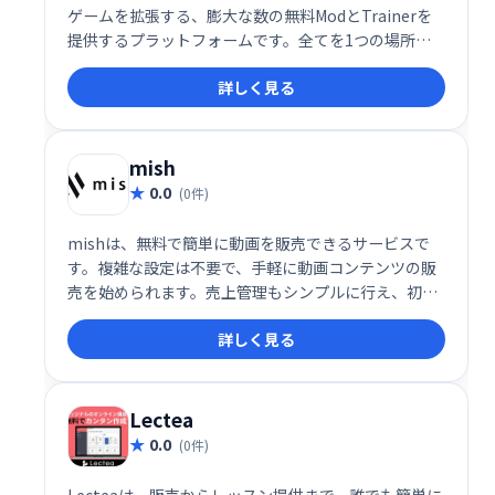
ゲームを拡張する、膨大な数の無料ModとTrainerを
提供するプラットフォームです。全てを1つの場所に
集約し、簡単にアクセスできます。ゲームプレイをカ
詳しく見る
スタマイズし、新たな楽しみ方を見つけましょう！数
千ものModとTrainerが、あなたのゲーム体験をレベ
ルアップさせます。wemod.comで、今すぐお好みの
ゲームを探して、プレイスタイルを自由にカスタマイ
mish
ズしましょう！
0.0
(0件)
mishは、無料で簡単に動画を販売できるサービスで
す。複雑な設定は不要で、手軽に動画コンテンツの販
売を始められます。売上管理もシンプルに行え、初心
者でも安心して利用できます。動画販売で収益化を目
詳しく見る
指したい方におすすめです。
Lectea
0.0
(0件)