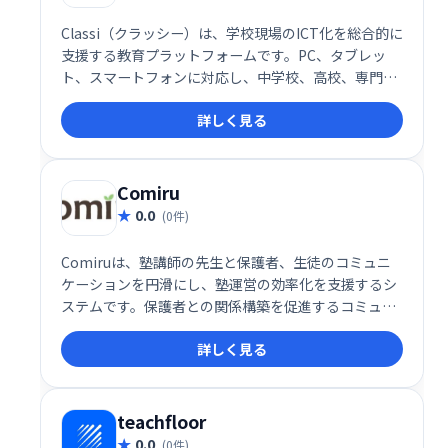
Classi（クラッシー）は、学校現場のICT化を総合的に
支援する教育プラットフォームです。PC、タブレッ
ト、スマートフォンに対応し、中学校、高校、専門学
校など幅広い教育機関で利用されています。生徒・教
詳しく見る
員の学習環境を効率化し、デジタル教材の活用などを
サポートします。
Comiru
0.0
(0件)
Comiruは、塾講師の先生と保護者、生徒のコミュニ
ケーションを円滑にし、塾運営の効率化を支援するシ
ステムです。保護者との関係構築を促進するコミュニ
ケーション機能と、業務改善機能を提供することで、
詳しく見る
先生は生徒により深く向き合い、質の高い教育を提供
できます。
teachfloor
0.0
(0件)