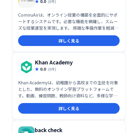
0.0
(0件)
ComiruAirは、オンライン授業の構築を全面的にサポ
ートするシステムです。必要な機能を網羅し、スムー
ズな授業運営を実現します。 煩雑な準備作業を軽減
し、効率的な教育環境構築を支援します。
詳しく見る
Khan Academy
0.0
(0件)
Khan Academyは、幼稚園から高校までの生徒を対象
とした、無料のオンライン学習プラットフォームで
す。動画、練習問題、教師向け資料など、多様な学習
リソースを提供し、様々な科目の学習をサポートしま
詳しく見る
す。毎月4000万人以上の生徒が利用しており、補足学
習や家庭学習に最適です。寄付によって運営されてい
る非営利団体です。
back check