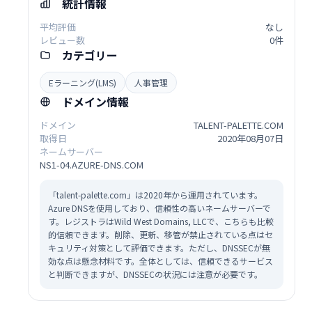
統計情報
平均評価
なし
レビュー数
0件
カテゴリー
Eラーニング(LMS)
人事管理
ドメイン情報
ドメイン
TALENT-PALETTE.COM
取得日
2020年08月07日
ネームサーバー
NS1-04.AZURE-DNS.COM
「talent-palette.com」は2020年から運用されています。
Azure DNSを使用しており、信頼性の高いネームサーバーで
す。レジストラはWild West Domains, LLCで、こちらも比較
的信頼できます。削除、更新、移管が禁止されている点はセ
キュリティ対策として評価できます。ただし、DNSSECが無
効な点は懸念材料です。全体としては、信頼できるサービス
と判断できますが、DNSSECの状況には注意が必要です。