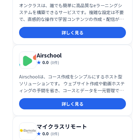
オンクラスは、誰でも簡単に高品質なeラーニングシ
ステムを構築できるサービスです。複雑な設定は不要
で、直感的な操作で学習コンテンツの作成・配信が可
能。充実した機能で、効果的なeラーニングを実現
詳しく見る
し、学習者の満足度向上に貢献します。
Airschool
0.0
(0件)
Airschoolは、コース作成をシンプルにするホスト型
ソリューションです。 ウェブサイト作成や動画ホステ
ィングの手間を省き、コースとデータを一元管理でき
ます。 洗練された公開プロファイルで、学習者へ効果
詳しく見る
的にコースを提供可能です。 複雑な設定不要で、すぐ
にコース公開を始められます。
マイクラスリモート
0.0
(0件)