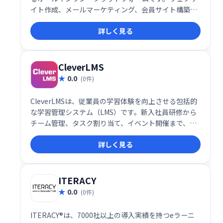
イト作成、メールマーケティング、会員サイト構築、
アフィリエイト機能など、ビジネスに必要なツールが
詳しく見る
全て揃っています。30万人以上の起業家が利用し、そ
の信頼性を証明しています。規模や目的に関わらず、
オンラインビジネスの成長を強力にサポートします。
無料トライアルもご用意していますので、ぜひお試し
CleverLMS
ください。
0.0
(0件)
CleverLMSは、従業員の学習体験を向上させる包括的
な学習管理システム（LMS）です。新入社員研修から
チーム管理、タスク割り当て、イベント開催まで、組
織の学習ニーズを網羅します。ゲーミフィケーション
詳しく見る
やフィードバック機能でエンゲージメントを高め、ダ
ッシュボードによるデータ分析で効果的な意思決定を
支援します。直感的なUI、モバイル対応、カスタムブ
ランディングにも対応。よりスマートで効率的な職場
ITERACY
を実現します。
0.0
(0件)
ITERACY®は、7000社以上の導入実績を持つeラーニ