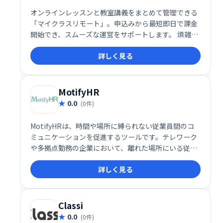
オンラインレッスンと教室講義をまとめて管理できる
「マイクラスリモート」。申込みから最短即日で課金
開始でき、スムーズな運営をサポートします。 煩雑な
管理業務を効率化し、運営の負担を軽減。 柔軟なシス
詳しく見る
テムで、様々な学習形態に対応可能です。
MotifyHR
0.0
(0件)
MotifyHRは、時間や場所に縛られない従業員間のコ
ミュニケーションを促進するツールです。テレワーク
や多拠点勤務の企業において、離れた場所にいる従業
員同士、上司と部下間の円滑なコミュニケーションと
詳しく見る
フィードバックを実現します。場所の制約なく、活発
な情報共有と連携を支援し、生産性の向上に貢献しま
す。
Classi
0.0
(0件)