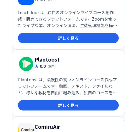
teachfloorは、独自のオンラインライブコースを作
成・販売できるプラットフォームです。Zoomを使っ
たライブ授業、オンライン決済、生徒管理機能を備
え、手軽にオンライン講座を始められます。ブランド
詳しく見る
を活かしたコース展開で、生徒獲得とビジネス拡大を
サポートします。
Plantoost
0.0
(0件)
Plantoostは、柔軟性の高いオンラインコース作成プ
ラットフォームです。動画、テキスト、ファイルな
ど、様々な教材を自由に組み込み、独自のコースを設
計できます。価格設定やコンテンツ配信も自由にカス
詳しく見る
タマイズ可能。生徒には、Q&A、クイズ、進捗レポー
ト、修了証書を提供し、効果的な学習を支援します。
ComiruAir